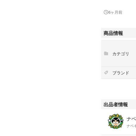
＜HDD＞
6ヶ月前
中古SSD 2.5イン
＜光学ドライブ＞
商品情報
DVD-ROM
＜ビデオカード＞
カテゴリ
CPU内蔵(Intel(R) H
＜モニター出力＞
ブランド
アナログVGA（D-
Display Port
＜LAN＞
有線LAN
出品者情報
＜USB3.0＞
ナ
4ポート
ナベ
＜OS＞