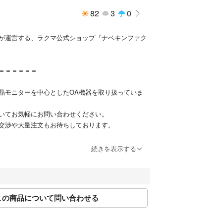
4bit
82
3
0
が運営する、ラクマ公式ショップ『ナベキンファク
のすり傷・当て傷・塗装の剥がれ、キーボードのテ
け、液晶画面の小さなキズ・輝点・白モヤ、シール
どがありますが、気になさらなければ問題なくご使
＝＝＝＝＝＝
同等品をお送りしますが、
晶モニターを中心としたOA機器を取り扱っていま
合があります。
が写真と異なる場合があります。
いてお気軽にお問い合わせください。
交渉や大量注文もお待ちしております。
到着後1週間の保証がございます。
なっております。
続きを表示する
便を利用します。
購入いただいた場合や、お問い合わせなどに関して
は場合によっては船便となり予定配送日より遅れる
順次行ってまいります。
。ご了承願います。
お客様には大変ご迷惑をおかけいたしますが、何卒
しくお願いいたします。
この商品について問い合わせる
跡や細かな傷など、ある場合がございます。
談は下記アドレスへメールをお願いします。
い。