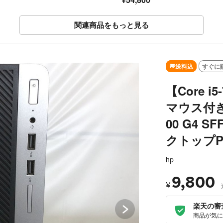
関連商品をもっと見る
SOLD OUT
送料込
すぐに
【Core 
マウス付き】
00 G4 S
クトップPC
hp
9,800
¥
楽天の審
商品が気に