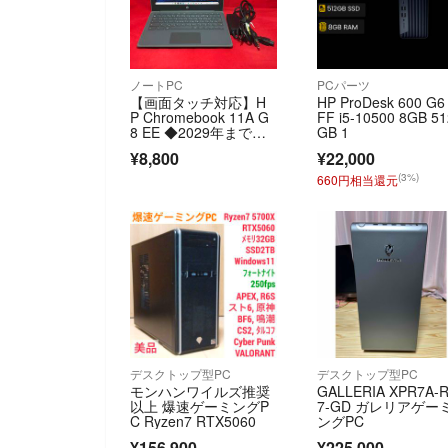
ノートPC
PCパーツ
【画面タッチ対応】H
HP ProDesk 600 G6
P Chromebook 11A G
FF i5-10500 8GB 51
8 EE ◆2029年まで安
GB 1
全更新 ◆バッテリー良
¥8,800
¥22,000
好 ◆ACアダプター付
属
(3%)
660円相当還元
デスクトップ型PC
デスクトップ型PC
モンハンワイルズ推奨
GALLERIA XPR7A-
以上 爆速ゲーミングP
7-GD ガレリアゲー
C Ryzen7 RTX5060
ングPC
¥156,900
¥225,000