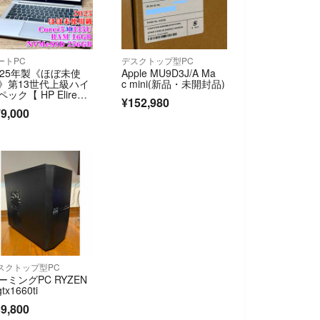
ートPC
デスクトップ型PC
025年製《ほぼ未使
Apple MU9D3J/A Ma
》第13世代上級ハイ
c mini(新品・未開封品)
ペック【 HP ElireBo
¥152,980
 630 G10 】
9,000
スクトップ型PC
ーミングPC RYZEN
gtx1660ti
9,800