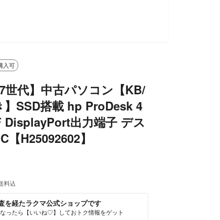
購入可
i5-7世代】中古パソコン【KB/
SSD搭載 hp ProDesk 4
FF DisplayPort出力端子 デス
【H25092602】
送料込
査を経たラクマ公式ショップです
なったら【いいね♡】しておトク情報をゲット