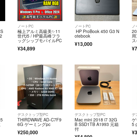
ノートPC
ノートPC
ノ
 S
極上アルミ高級美✨11
HP ProBook 450 G3 N
2
2
世代i5 / HP最高峰フラ
otebook
用
ッグシップモバイルPC
ス
¥13,000
ok
¥34,899
¥7
デスクトップ型PC
デスクトップ型PC
デ
R5
THIRDWAVE AD-C7F9
Mac mini 2018 i7 32G
ゲ
ミ
6G ゲーミングpc
B SSD1TB A1993 元箱
5 
付
¥250,000
¥3
¥54,800