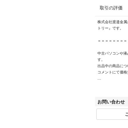
Windows 11 Pro 6
取引の評価
＜特記事項＞
株式会社渡邉金属
中古品の為、外装
トリー』です。
カリ・擦れ・色焼
の擦れ・剥がれな
＝＝＝＝＝＝＝＝
用いただけます。
複数在庫品の為、
中古パソコンや液
・ゴム足が無い場
す。
・細かなキズなど
出品中の商品につ
コメントにて価格
【保証について】
こちらの商品は、
土日祝は休業日と
お届けは通常宅配
休業日期間中にご
※沖縄・離島の方
は、翌営業日より
場合がございます
お問い合わせ
ご購入いただいた
ご理解のほどよろ
【外観について】
使用に伴うシール
お問い合わせご相
予めご了承くださ