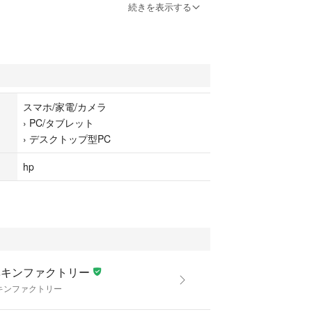
続きを表示する
チ128GB
スマホ/家電/カメラ
›
PC/タブレット
D Graphics 630)
›
デスクトップ型PC
hp
Sub15ピン）
ベキンファクトリー
キンファクトリー