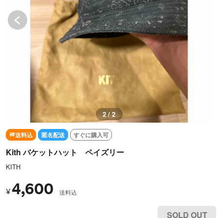
2 / 2
送料込
匿名配送
すぐに購入可
Kith バケットハット ペイズリー
KITH
4,600
¥
送料込
SOLD OUT