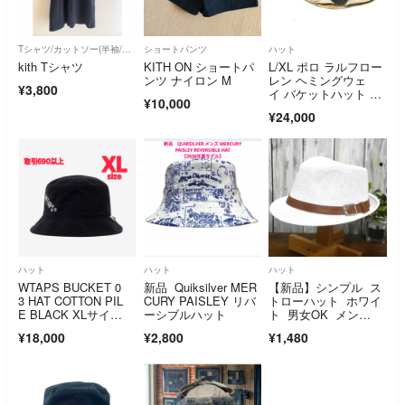
Tシャツ/カットソー(半袖/袖なし)
ショートパンツ
ハット
kith Tシャツ
KITH ON ショートパ
L/XL ポロ ラルフロー
ンツ ナイロン M
レン ヘミングウェ
¥3,800
イ バケットハット 帽
¥10,000
子 90’s
¥24,000
ハット
ハット
ハット
WTAPS BUCKET 0
新品 Quiksilver MER
【新品】シンプル ス
3 HAT COTTON PIL
CURY PAISLEY リバ
トローハット ホワイ
E BLACK XLサイ
ーシブルハット
ト 男女OK メン
ズ ダブルタップス バ
ズ レディース
¥18,000
¥2,800
¥1,480
ケットハット ブラッ
ク