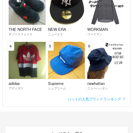
THE NORTH FACE
NEW ERA
WORKMAN
ザノースフェイス
ニューエラ
ワークマン
4
5
6
adidas
Supreme
newhattan
アディダス
シュプリーム
ニューハッタン
ハットの人気ブランドランキング