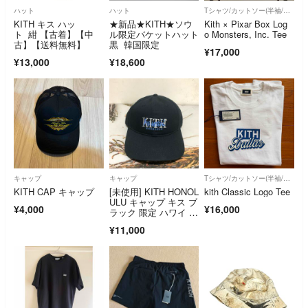
ハット
ハット
Tシャツ/カットソー(半袖/袖なし)
KITH キス ハッ
★新品★KITH★ソウ
Kith × Pixar Box Log
ト 紺 【古着】【中
ル限定バケットハット
o Monsters, Inc. Tee
古】【送料無料】
黒 韓国限定
¥17,000
¥13,000
¥18,600
キャップ
キャップ
Tシャツ/カットソー(半袖/袖なし)
KITH CAP キャップ
[未使用] KITH HONOL
kith Classic Logo Tee
ULU キャップ キス ブ
¥4,000
¥16,000
ラック 限定 ハワイ ホ
ノルル
¥11,000