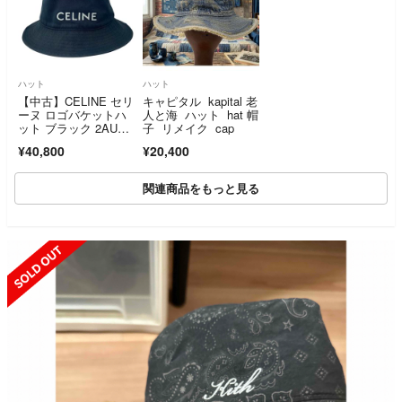
ハット
ハット
【中古】CELINE セリ
キャピタル kapital 老
ーヌ ロゴバケットハ
人と海 ハット hat 帽
ット ブラック 2AUO4
子 リメイク cap
968P.38UB Lサイ
¥40,800
¥20,400
ズ ブラックロゴハッ
ト 26020464 RD
関連商品をもっと見る
SOLD OUT