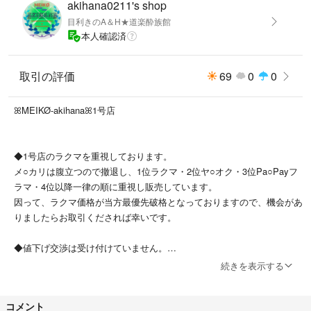
akihana0211's shop
目利きのA＆H★道楽酔族館
本人確認済
取引の評価
69
0
0
ꕤMEIKØ-akihanaꕤ1号店
◆1号店のラクマを重視しております。
メ○カリは腹立つので撤退し、1位ラクマ・2位ヤ○オク・3位Pa○Payフ
ラマ・4位以降一律の順に重視し販売しています。
因って、ラクマ価格が当方最優先破格となっておりますので、機会があ
りましたらお取引くだされば幸いです。
◆値下げ交渉は受け付けていません。
続きを表示する
◆メルカ○の悪質さから移られた方は大歓迎です。
コメント
◆メル○リには無駄な手数料を大金払っていたと後悔していますので○