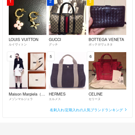
1
2
3
LOUIS VUITTON
GUCCI
BOTTEGA VENETA
ルイヴィトン
グッチ
ボッテガヴェネタ
4
5
6
Maison Margiela（旧Maison Martin Margiela）
HERMES
CELINE
メゾンマルジェラ
エルメス
セリーヌ
名刺入れ/定期入れの人気ブランドランキング