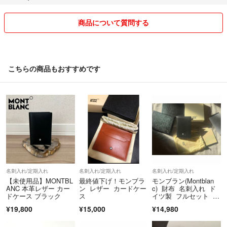
ルカリでは入手できない商材や価格でのご提供ができる今を楽しんでお
ります。
商品について質問する
◆当店3号店メ○カリは完全撤退いたしましたので、これからバンバン
こちらで希少商材を販売していきます。
こちらの商品もおすすめです
名刺入れ/定期入れ
名刺入れ/定期入れ
名刺入れ/定期入れ
【未使用品】MONTBL
最終値下げ！モンブラ
モンブラン(Montblan
ANC 本革レザー カー
ン レザー カードケー
c) 財布 名刺入れ ド
ドケース ブラック
ス
イツ製 フルセット 未
使用品
¥19,800
¥15,000
¥14,980