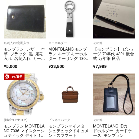
名刺入れ/定期入れ
キーホルダー
その他
モンブラン レザー 本
MONTBLANC モンブ
【モンブラン】 ビンテ
革 ブラック 黒 定期
ラン ループ キーホル
ージ 70年代 #321 嵌合
入れ 名刺入れ カード
ダー キーリング 13074
式 万年筆 良品
ケース
7
¥5,000
¥23,800
¥7,999
1%還元
腕時計(アナログ)
ビジネスバッグ
その他
モンブラン MONTBLA
モンブランマイスター
MONTBLANC IDカー
NC 7036 マイスターシ
シュテュックドキュメ
ドホルダー カードケ
ュティック デイト 11P
ントスフマート
ース モンブラン