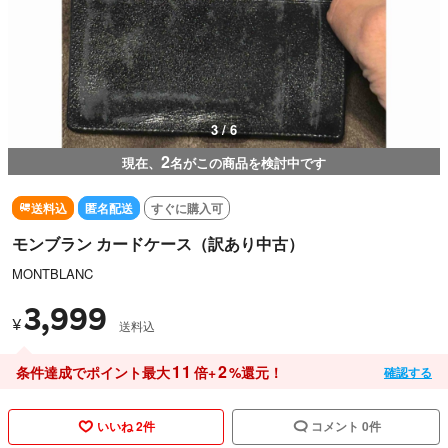
4 / 6
2
現在、
名がこの商品を検討中です
送料込
匿名配送
すぐに購入可
モンブラン カードケース（訳あり中古）
MONTBLANC
3,999
¥
送料込
11
2
条件達成でポイント最大
倍+
%還元！
確認する
いいね 2件
コメント 0件