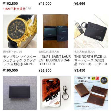
ダイヤ クォーツ ボー
¥162,800
¥48,000
¥6,666
イズ _957135
(1%)
1,628円相当還元
腕時計(アナログ)
名刺入れ/定期入れ
名刺入れ/定期入れ
モンブラン マイスター
【新品】SAINT LAUR
THE NORTH FACE ス
シュテュック クロノグ
ENT BUSINESS CAR
マートケース 未開封
ラフ 自動巻き MONTB
D HOLDER
品 パス・カードケース
LANC
¥190,000
¥32,800
¥3,450