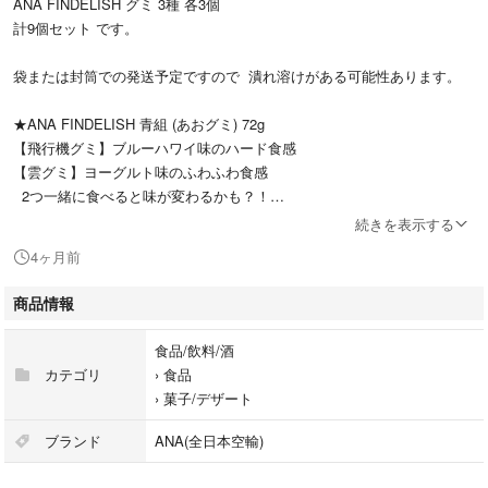
ANA FINDELISH グミ 3種 各3個
計9個セット です。
袋または封筒での発送予定ですので 潰れ溶けがある可能性あります。
★ANA FINDELISH 青組 (あおグミ) 72g
【飛行機グミ】ブルーハワイ味のハード食感
【雲グミ】ヨーグルト味のふわふわ食感
2つ一緒に食べると味が変わるかも？！
賞味期限 : 2026年4月15日
続きを表示する
4ヶ月前
★ANA FINDELISH 青組 (ナイトフライト) 68g
【星レモングミ】酸っぱいパウダー付きのレモン味のもちもち食感
商品情報
【星グレープグミ】グレープ味のふわふわ食感
【飛行機グミ】ブルーハワイ味のハード食感
食品/飲料/酒
星空をイメージした、きらきらパウダーで見た目も可愛い商品になって
カテゴリ
›
食品
います。
›
菓子/デザート
賞味期限 : 2026年5月31日
ブランド
ANA(全日本空輸)
★ANA FINDELISH 青組(空港ごっこ) 68g
【車両型グミ】コーラ味、ジンジャエール味、メロンソーダ味のハード食