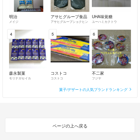
明治
アサヒグループ食品
UHA味覚糖
メイジ
アサヒグループショクヒン
ユーハミカクトウ
4
5
6
森永製菓
コストコ
不二家
モリナガセイカ
コストコ
フジヤ
菓子/デザートの人気ブランドランキング
ページの上へ戻る