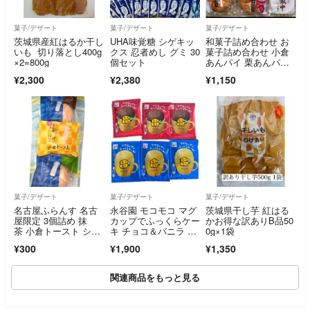
菓子/デザート
菓子/デザート
菓子/デザート
茨城県産紅はるか干し
UHA味覚糖 シゲキッ
和菓子詰め合わせ お
いも 切り落とし400g
クス 忍者めし グミ 30
菓子詰め合わせ 小倉
×2=800g
個セット
あんパイ 栗あんパ
イ まんじゅう 最中
¥2,300
¥2,380
¥1,150
菓子/デザート
菓子/デザート
菓子/デザート
名古屋ふらんす 名古
永谷園 モコモコ マグ
茨城県干し芋 紅はる
屋限定 3個詰め 抹
カップでふっくらケー
かお得な訳ありB品50
茶 小倉トースト ショ
キ チョコ＆バニラ 6
0g×1袋
コラ
個セット
¥300
¥1,900
¥1,350
関連商品をもっと見る