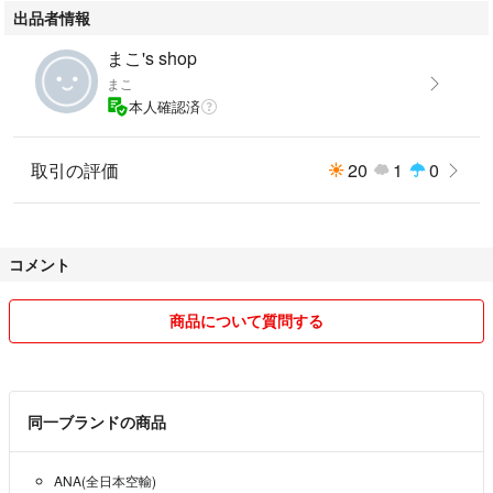
出品者情報
感
【プロペラ機型グミ】ソーダ味のハード食感
まこ's shop
賞味期限 : 2026年9月7日
まこ
本人確認済
定価 : 各 295円 × 9個
10袋入 ＡＮＡＦＩＮＤＥＬＩＳＨ青組ナイトフライト68g/07/31
取引の評価
20
1
0
ブランド：ー
種類···グミ
#ANA
#機内食
コメント
#ケータリング
#グミ
商品について質問する
#あおグミ
同一ブランドの商品
ANA(全日本空輸)