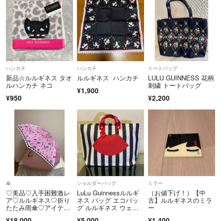
自身の脚のリハビリ中の上、家族が危ない状況です。
発送が遅れます。1〜2日で発送となっていますが、数が多いため変更
が出来ておりません。よろしくお願いいたします🙇‍♀️お急ぎの方はご遠
慮ください。
ハンカチ
ハンカチ
トートバッグ
新品☆ルルギネス タオ
ルルギネス ハンカチ
LULU GUINNESS 花柄
ルハンカチ ネコ
刺繍 トートバッグ
¥1,900
¥950
¥2,200
傘
ショルダーバッグ
ミラー
♡美品♡入手困難激レ
LuLu Guinnessルルギ
（お値下げ！）【中
ア♡ルルギネス♡折り
ネス バッグ エコバッ
古】ルルギネスのミラ
たたみ雨傘♡アイテム
グ ルルギネス ウェイ
ー
総柄♡ピンク♡刺繍♡
トロ
¥18,000
¥5,000
¥1,400