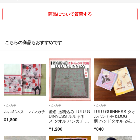
出品したばかりの商品の値下げ交渉はご遠慮ください。
商品について質問する
発送の際は送料を抑えるために小さく畳んで発送いたしますのでご了承
ください。
発送先は大阪以外で神戸になる場合もございます。
こちらの商品もおすすめです
喫煙者もペットもおりません
他のサイトでは2300の評価をいただきました
最近、普通郵便での発送の場合、到着まで日数がかかることもあります
が、ご了承ください。
評価について
ハンカチ
ハンカチ
ハンカチ
よっぽどの事がない限り悪い評価は付けません。
ルルギネス ハンカチ
匿名 送料込み LULU G
LULU GUINNESS タオ
私自身、理不尽な評価にされ嫌な思いをしましたの
UINNESS ルルギネ
ルハンカチ＆DOG
¥1,800
ス タオル ハンカチ 日
柄 ハンドタオル 2枚セ
で気をつけたいと思っています。
本製
ット
¥1,200
¥840
7.16