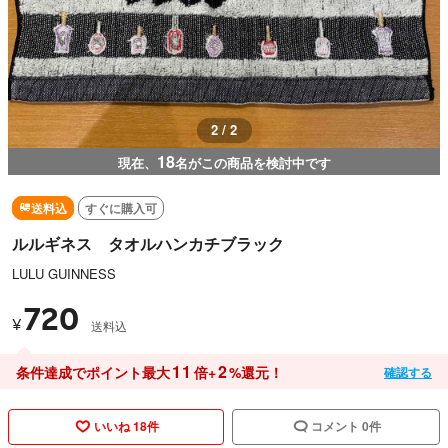
2 / 2
18
現在、
名がこの商品を検討中です
送料込
すぐに購入可
ルルギネス タオルハンカチブラック
LULU GUINNESS
720
¥
送料込
11
2
条件達成でポイント最大
倍+
%還元！
確認する
いいね 18件
コメント 0件