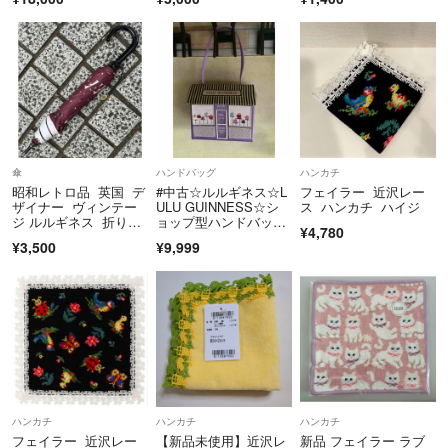
傘
ハンドバッグ
ハンカチ
昭和レトロ品 英国 デ
#中古☆ルルギネス☆L
フェイラー 近沢レー
ザイナー ヴィンテー
ULU GUINNESS☆シ
ス ハンカチ ハイジ
ジ ルルギネス 折りた
ョップ型ハンドバッグ
¥4,780
たみ傘
パーティー
¥3,500
¥9,999
ハンカチ
ハンカチ
ハンカチ
フェイラー 近沢レー
【新品未使用】近沢レ
新品 フェイラー ラブ