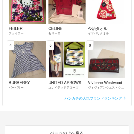
FEILER
CELINE
今治タオル
フェイラー
セリーヌ
イマバリタオル
4
5
6
BURBERRY
UNITED ARROWS
Vivienne Westwood
バーバリー
ユナイテッドアローズ
ヴィヴィアンウエストウッド
ハンカチの人気ブランドランキング
ページの上へ戻る