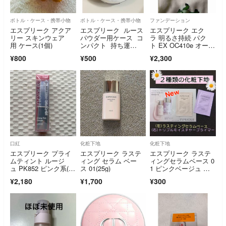
ボトル・ケース・携帯小物
ボトル・ケース・携帯小物
ファンデーション
エスプリーク アクア
エスプリーク ルース
エスプリーク エク
リー スキンウェア
パウダー用ケース コ
ラ 明るさ持続 パク
用 ケース(1個)
ンパクト 持ち運
ト EX OC410e オーク
び 旅行 詰め替え
ル(9.3g
¥800
¥500
¥2,300
口紅
化粧下地
化粧下地
エスプリーク プライ
エスプリーク ラステ
エスプリーク ラステ
ムティント ルージ
ィング セラム ベー
ィングセラムベース 0
ュ PK852 ピンク系(2.
ス 01(25g)
1 ピンクベージュ プ
2g)
ライマー 下地
¥2,180
¥1,700
¥300