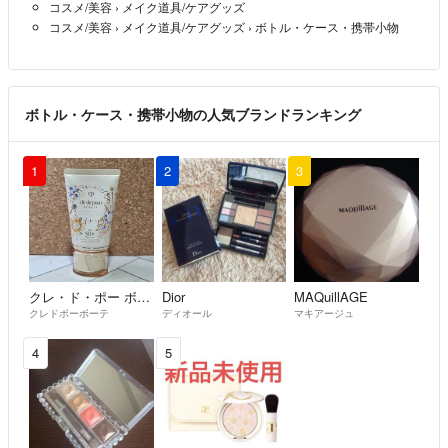
コスメ/美容
›
メイク道具/ケアグッズ
コスメ/美容
›
メイク道具/ケアグッズ
›
ボトル・ケース・携帯小物
ボトル・ケース・携帯小物の人気ブランドランキング
1
2
3
クレ・ド・ポー ボーテ
Dior
MAQuillAGE
クレドポーボーテ
ディオール
マキアージュ
4
5