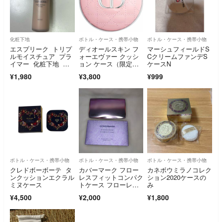
化粧下地
ボトル・ケース・携帯小物
ボトル・ケース・携帯小物
エスプリーク トリプ
ディオールスキン フ
マーシュフィールドS
ルモイスチュア プラ
ォーエヴァー クッシ
CクリームファンデS
イマー 化粧下地 コ
ョン ケース（限定
ケースN
ーセー
品）ピンクカナージュ
¥1,980
¥3,800
¥999
ボトル・ケース・携帯小物
ボトル・ケース・携帯小物
ボトル・ケース・携帯小物
クレドボーボーテ タ
カバーマーク フロー
カネボウミラノコレク
ンクッションエクラル
レスフィットコンパク
ション2020ケースの
ミヌケース
トケース フローレス
み
フィット用(1コ入)
¥4,500
¥2,000
¥1,800