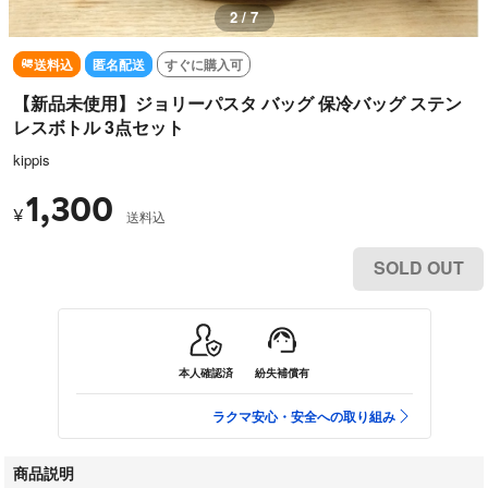
2 / 7
送料込
匿名配送
すぐに購入可
【新品未使用】ジョリーパスタ バッグ 保冷バッグ ステン
レスボトル 3点セット
kippis
1,300
¥
送料込
SOLD OUT
本人確認済
紛失補償有
ラクマ安心・安全への取り組み
商品説明