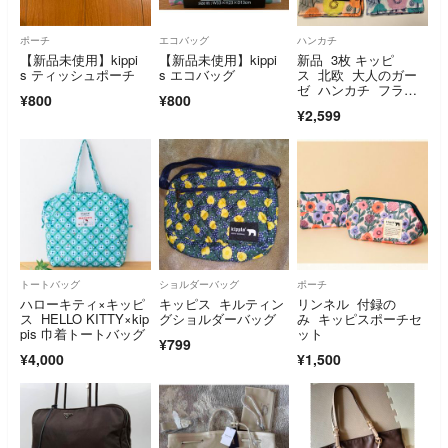
ポーチ
エコバッグ
ハンカチ
【新品未使用】kippi
【新品未使用】kippi
新品 3枚 キッピ
s ティッシュポーチ
s エコバッグ
ス 北欧 大人のガー
ゼ ハンカチ フラワ
¥800
¥800
ー
¥2,599
トートバッグ
ショルダーバッグ
ポーチ
ハローキティ×キッピ
キッピス キルティン
リンネル 付録の
ス HELLO KITTY×kip
グショルダーバッグ
み キッピスポーチセ
pis 巾着トートバッグ
ット
¥799
¥4,000
¥1,500