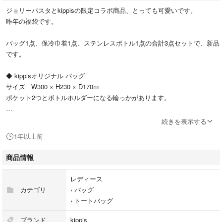
ジョリーパスタとkippisの限定コラボ商品、とっても可愛いです。
昨年の福袋です。
バッグ1点、保冷巾着1点、ステンレスボトル1点の合計3点セットで、新品
です。
◆ kippisオリジナル バッグ
サイズ W300 × H230 × D170㎜
ポケット2つとボトルホルダーになる輪っかがあります。
◆ kippisオリジナル 保冷巾着
続きを表示する
サイズ W270 × H230 × D160㎜
1年以上前
◆ kippisオリジナルステンレスボトル
商品情報
サイズ 直径55mm × H135mm 0.20L
レディース
カテゴリ
›
バッグ
#北欧柄 #ジョリパ #kippis #キッピス
›
トートバッグ
#非売品 #手提げ #保冷バッグ #水筒
#保冷袋 #ボトル #エコバッグ
ブランド
kippis