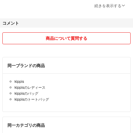
続きを表示する
【普通郵便について】
2021年10月の郵便局の改訂により、以下の２点が変更されました。
コメント
○ 土曜日の配達の休止
◯ お届け日数の繰り下げ(1日程度)
その為、土日祝日を挟んだ場合は到着まで
商品について質問する
お時間かかってしまう事がありますが、
ご了承下さいませ。m(_ _)m
同一ブランドの商品
kippis
kippisのレディース
kippisのバッグ
kippisのトートバッグ
同一カテゴリの商品