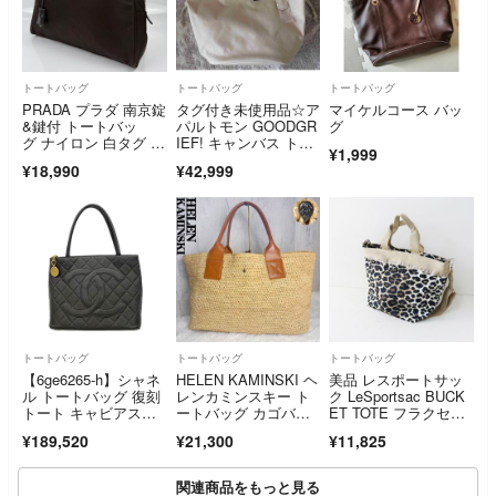
トートバッグ
トートバッグ
トートバッグ
PRADA プラダ 南京錠
タグ付き未使用品☆ア
マイケルコース バッ
&鍵付 トートバッ
パルトモン GOODGR
グ
グ ナイロン 白タグ ダ
IEF! キャンバス トー
¥1,999
ークブラウン
トバッグ
¥18,990
¥42,999
トートバッグ
トートバッグ
トートバッグ
【6ge6265-h】シャネ
HELEN KAMINSKI ヘ
美品 レスポートサッ
ル トートバッグ 復刻
レンカミンスキー ト
ク LeSportsac BUCK
トート キャビアスキ
ートバッグ カゴバッ
ET TOTE フラクセン
ン ブラック ゴールド
ク A4
レオパード 舟形トー
¥189,520
¥21,300
¥11,825
金具【中古】レディー
トバッグ ベージュ／
ス
服飾 ショルダー【240
0015085111】
関連商品をもっと見る