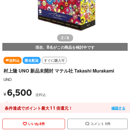
3 / 8
8
現在、
名がこの商品を検討中です
送料込
匿名配送
すぐに購入可
村上隆 UNO 新品未開封 マテル社 Takashi Murakami
UNO
6,500
¥
送料込
11
条件達成でポイント最大
倍還元！
確認する
いいね 8件
コメント 0件