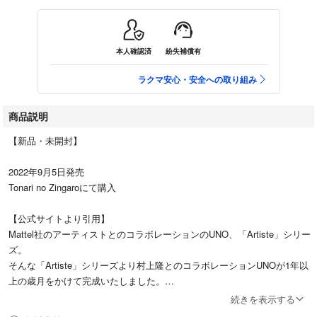
本人確認済
紛失補償有
ラクマ安心・安全への取り組み
商品説明
【新品・未開封】
2022年9月5日発売
Tonari no Zingaroにて購入
【公式サイトより引用】
Mattel社のアーティストとのコラボレーションのUNO、「Artiste」シリー
ズ。
そんな「Artiste」シリーズより村上隆とのコラボレーションUNOが1年以
上の歳月をかけて完成いたしました。
続きを表示する
カード1枚1枚に、ユニークなUNOと村上隆の世界観が詰め込まれていま