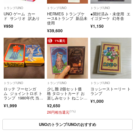
トランプ/UNO
トランプ/UNO
トランプ/UNO
UNO ゲーム カー
HERMES トランプケ
●開封済み・未使用 エ
ド サンリオ 訳あり
ース&トランプ 新品未
イゴダーケ 幻冬舎
使用
¥950
¥1,150
¥39,600
1%還元
トランプ/UNO
トランプ/UNO
トランプ/UNO
ロッテ フーセンガ
少し難 2個セット価
ヨッシーストーリー ト
ム ジョイントロボ ト
格 タロットカード お
ランプ
ランプ 1980年代 当時
楽しみセット ねこシリ
¥1,000
物 おまけ
ーズ
¥1,999
¥2,650
(1%)
26円相当還元
UNOのトランプ/UNOのおすすめ