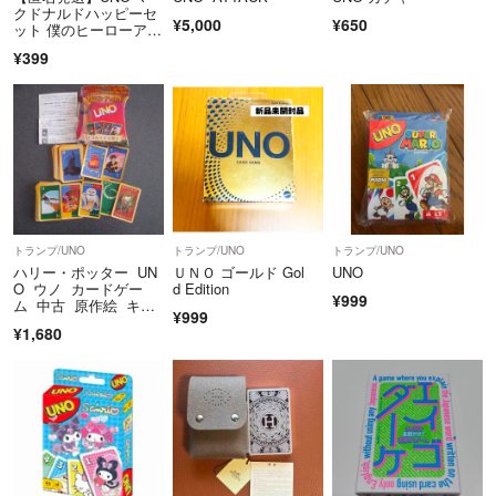
クドナルドハッピーセ
¥5,000
¥650
ット 僕のヒーローアカ
デミア 緑谷出久
¥399
トランプ/UNO
トランプ/UNO
トランプ/UNO
ハリー・ポッター UN
ＵＮＯ ゴールド Gol
UNO
O ウノ カードゲー
d Edition
¥999
ム 中古 原作絵 キャ
¥999
ラクター ボード
¥1,680