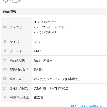
1年以上前
す。
商品情報
カードを組み合わせると、大きな作品を作ることができる4枚のアーティ
スト・エクストラや、5×7ミニポスター「smiling flowers」など、マテル
エンタメ/ホビー
のデザインチームからのアイデアに、カイカイキキのチームが応戦して、
カテゴリ
›
テーブルゲーム/ホビー
一つ一つのカードのロジックにレイアウトし直した、と聞いております。
›
トランプ/UNO
お花だけではなくて、パンダや抽象絵画の図像もカードの中にあったりし
サイズ
なし
て、かなりアート濃度の高いアイテムとなっています。
ブランド
UNO
家族や友人達と盛り上がれます。
商品の状態
新品、未使用
ぜひ皆様さまでお楽しみください。
配送料の負担
送料込
村上隆 UNO 新品未使用 マテル社
Takashi Murakami
配送方法
かんたんラクマパック(日本郵便)
UNO Artiste Serries, Takashi Murakami 4ヶ国語
発送日の目安
支払い後、1～2日で発送
発送元の地域
東京都
※複数あるのでご希望方はお気軽にコメントください。
購入の流れを確認する