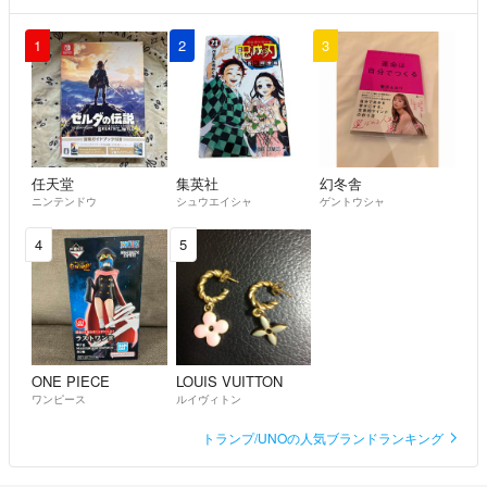
1
2
3
任天堂
集英社
幻冬舎
ニンテンドウ
シュウエイシャ
ゲントウシャ
4
5
ONE PIECE
LOUIS VUITTON
ワンピース
ルイヴィトン
トランプ/UNOの人気ブランドランキング