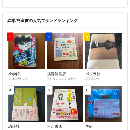
絵本/児童書の人気ブランドランキング
1
2
3
小学館
福音館書店
ポプラ社
ショウガクカン
フクインカンショテン
ポプラシャ
4
5
6
講談社
角川書店
学研