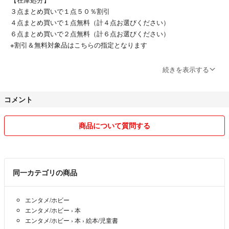
３点まとめ買いで１点５０％割引
４点まとめ買いで１点無料（計４点お選びください）
６点まとめ買いで２点無料（計６点お選びください）
※割引＆無料対象品はこちらの指定となります
ばら売り、当日発送OK！質問やご不明点はいつでもお問い合わせくだ
続きを表示する
さい
コメント
◎喫煙者なし、ペット飼育はしてません
◎以下は対応いたしかねます🙇
商品について質問する
販売終了品／出品数以上の在庫問い合わせ
落札前・発送前に出品側が了承していないご要望
即決を条件とした値下げ交渉
同一カテゴリの商品
エンタメ/ホビー
エンタメ/ホビー
›
本
エンタメ/ホビー
›
本
›
絵本/児童書