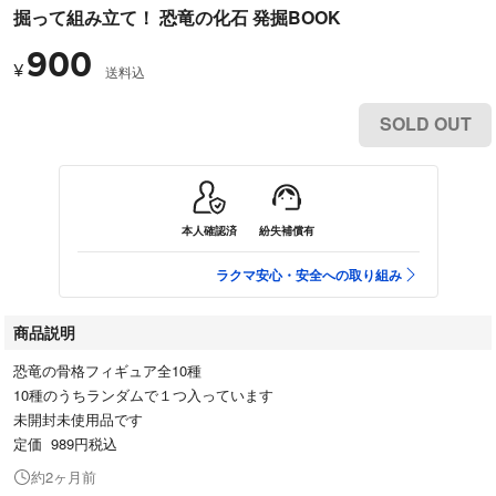
掘って組み立て！ 恐竜の化石 発掘BOOK
900
¥
送料込
SOLD OUT
本人確認済
紛失補償有
ラクマ安心・安全への取り組み
商品説明
恐竜の骨格フィギュア全10種
10種のうちランダムで１つ入っています
未開封未使用品です
定価 989円税込
約2ヶ月前