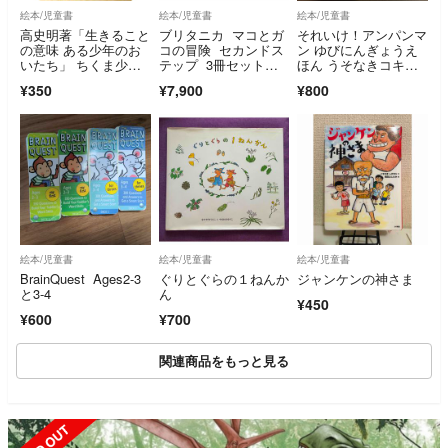
絵本/児童書
絵本/児童書
絵本/児童書
高史明著「生きること
ブリタニカ マコとガ
それいけ！アンパンマ
の意味 ある少年のお
コの冒険 セカンドス
ン ゆびにんぎょうえ
いたち」 ちくま少年
テップ 3冊セットカ
ほん うそなきコキン
図書館24
セット付き
ちゃん
¥350
¥7,900
¥800
絵本/児童書
絵本/児童書
絵本/児童書
BrainQuest Ages2-3
ぐりとぐらの１ねんか
ジャンケンの神さま
と3-4
ん
¥450
¥600
¥700
関連商品をもっと見る
SOLD OUT