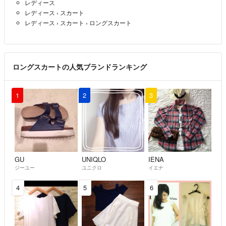
レディース
レディース
›
スカート
レディース
›
スカート
›
ロングスカート
ロングスカートの人気ブランドランキング
1
2
3
GU
UNIQLO
IENA
ジーユー
ユニクロ
イエナ
4
5
6