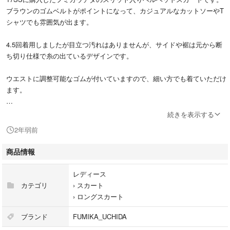
ブラウンのゴムベルトがポイントになって、カジュアルなカットソーやT
シャツでも雰囲気が出ます。
4.5回着用しましたが目立つ汚れはありませんが、サイドや裾は元から断
ち切り仕様で糸の出ているデザインです。
ウエストに調整可能なゴムが付いていますので、細い方でも着ていただけ
ます。
ウエスト 約70cm
続きを表示する
着丈 約108cm
2年弱前
素人採寸、個人保管になりますので、神経質な方のご購入はお控えくださ
商品情報
い。
レディース
カテゴリ
›
スカート
›
ロングスカート
ブランド
FUMIKA_UCHIDA