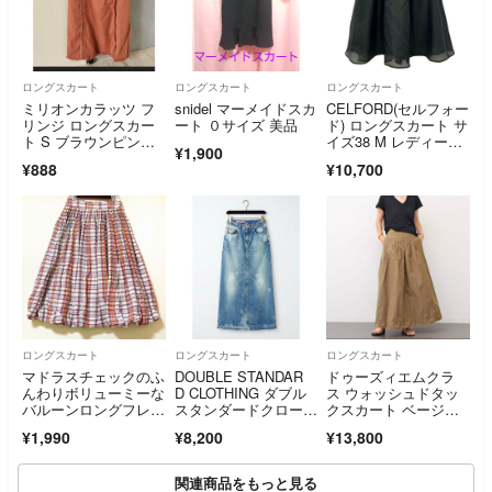
ロングスカート
ロングスカート
ロングスカート
ミリオンカラッツ フ
snidel マーメイドスカ
CELFORD(セルフォー
リンジ ロングスカー
ート ０サイズ 美品
ド) ロングスカート サ
ト S ブラウンピン
イズ38 M レディース
¥1,900
ク レディース
美品 黒 マキシ丈
¥888
¥10,700
ロングスカート
ロングスカート
ロングスカート
マドラスチェックのふ
DOUBLE STANDAR
ドゥーズィエムクラ
んわりボリューミーな
D CLOTHING ダブル
ス ウォッシュドタッ
バルーンロングフレア
スタンダードクロージ
クスカート ベージ
スカート
ング デニムロングス
ュ 34
¥1,990
¥8,200
¥13,800
カート パッチワーク
関連商品をもっと見る