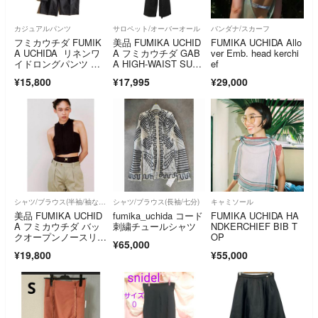
カジュアルパンツ
サロペット/オーバーオール
バンダナ/スカーフ
フミカウチダ FUMIK
美品 FUMIKA UCHID
FUMIKA UCHIDA Allo
A UCHIDA リネンワ
A フミカウチダ GAB
ver Emb. head kerchi
イドロングパンツ リ
A HIGH-WAIST SUSP
ef
ネンパンツ 34 ブラッ
ENDER PANT サスペ
¥15,800
¥17,995
¥29,000
ク 貝ボタン
ンダーパンツ FU-E-P
T005 サイズ36 ブラッ
ク レディース 古着 中
古 USED
シャツ/ブラウス(半袖/袖なし)
シャツ/ブラウス(長袖/七分)
キャミソール
美品 FUMIKA UCHID
fumika_uchida コード
FUMIKA UCHIDA HA
A フミカウチダ バッ
刺繍チュールシャツ
NDKERCHIEF BIB T
クオープンノースリー
OP
¥65,000
ブブラウス36 ブラウ
¥19,800
¥55,000
ン シルク混 日本 ベス
ト ビスチェ