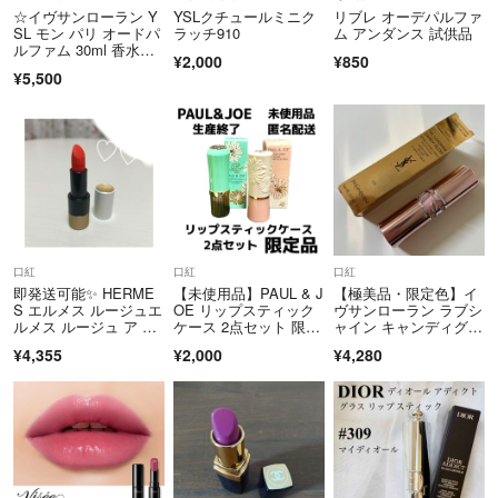
☆イヴサンローラン Y
YSLクチュールミニク
リブレ オーデパルファ
SL モン パリ オードパ
ラッチ910
ム アンダンス 試供品
ルファム 30ml 香水ス
¥2,000
¥850
プレー
¥5,500
口紅
口紅
口紅
即発送可能✨ HERME
【未使用品】PAUL & J
【極美品・限定色】イ
S エルメス ルージュエ
OE リップスティック
ヴサンローラン ラブシ
ルメス ルージュ ア レ
ケース 2点セット 限定
ャイン キャンディグロ
ーヴル マット 46 ルー
品
ウ バーム 0B 数量限
¥4,355
¥2,000
¥4,280
ジュエキゾティック
定 ラメ リップ