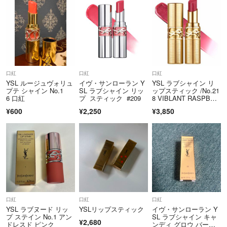
お値下げ可能でしょうかm(._.)m
よろしくお願い致します
ラブコスメ
- 7ヶ月前
口紅
口紅
口紅
YSL ルージュヴォリュ
イヴ・サンローラン Y
YSL ラブシャイン リ
プテ シャイン No.1
SL ラブシャイン リッ
ップスティック /No.21
6 口紅
プ スティック #209
8 VIBLANT RASPBER
RY＜コレクター
¥600
¥2,250
¥3,850
口紅
口紅
口紅
YSL ラブヌード リッ
YSLリップスティック
イヴ・サンローラン Y
プ ステイン No.1 アン
SL ラブシャイン キャ
¥2,680
ドレスド ピンク
ンディ グロウ バー