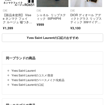
口紅
口紅
口紅
【新品未使用】 Vise
シャネル リップステ
DIOR ディオール アデ
e ネンマク フェイ
ィック 55PHIPHI
ィクトグラス リップス
ク ルージュ 嘘つきロ
ティック 309マイディ
¥999
ーズティー
オール（口紅）フラン
¥1,399
¥3,100
ス製
Yves Saint Laurentの口紅のおすすめ
同一ブランドの商品
Yves Saint Laurent
Yves Saint Laurentのコスメ/美容
Yves Saint Laurentのベースメイク/化粧品
Yves Saint Laurentの口紅