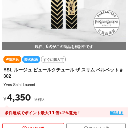
6
現在、
名がこの商品を検討中です
送料込
匿名配送
すぐに購入可
YSL ルージュ ピュールクチュール ザ スリム ベルベット #
302
Yves Saint Laurent
4,350
¥
送料込
11
2
条件達成でポイント最大
倍+
%還元！
確認する
いいね 6件
コメント 5件