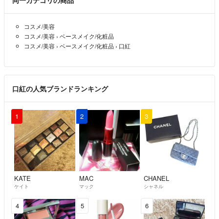
同一カテゴリの商品
コスメ/美容
コスメ/美容
›
ベースメイク/化粧品
コスメ/美容
›
ベースメイク/化粧品
›
口紅
口紅の人気ブランドランキング
1
2
3
KATE
MAC
CHANEL
ケイト
マック
シャネル
4
5
6