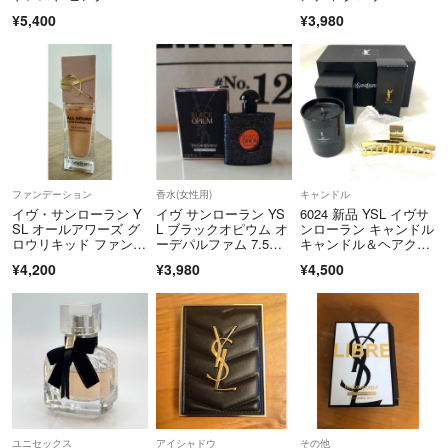
ム #3B ロ
¥5,400
¥3,980
ファンデーション
香水(女性用)
キャンドル
イヴ・サンローラン Y
イヴ サンローラン YS
6024 新品 YSL イヴサ
SL オールアワーズ グ
L ブラックオピウム オ
ンローラン キャンドル
ロウリキッド ファンデ
ーデパルファム 7.5ml
キャンドル＆ヘアクリ
ーション LC2
新品未使用国内正規品
ップ
¥4,200
¥3,980
¥4,500
ユニセックス
アイシャドウ
その他