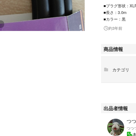
■プラグ形状：XLR(
■長さ：3.0m
■カラー：黒
約3年前
商品情報
カテゴリ
出品者情報
つつつ
つつ