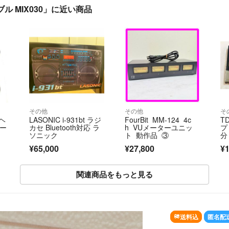
ブル MIX030」に近い商品
その他
その他
そ
 ヘ
LASONIC i-931bt ラジ
FourBit MM-124 4c
T
アー
カセ Bluetooth対応 ラ
h VUメーターユニッ
プ 
ソニック
ト 動作品 ③
分
¥65,000
¥27,800
¥1
関連商品をもっと見る
SOLD OUT
送料込
匿名配