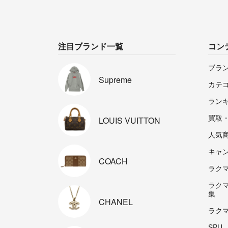
注目ブランド一覧
コン
ブラ
Supreme
カテ
ラン
買取
LOUIS
VUITTON
人気
キャ
COACH
ラクマp
ラク
集
CHANEL
ラク
SPU