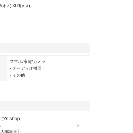
オス)-XLR(メス)
スマホ/家電/カメラ
›
オーディオ機器
›
その他
's shop
つ
本人確認済