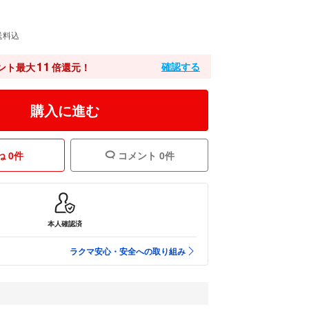
送料込
11
確認する
ント最大
倍還元！
購入に進む
 0件
コメント 0件
本人確認済
ラクマ安心・安全への取り組み