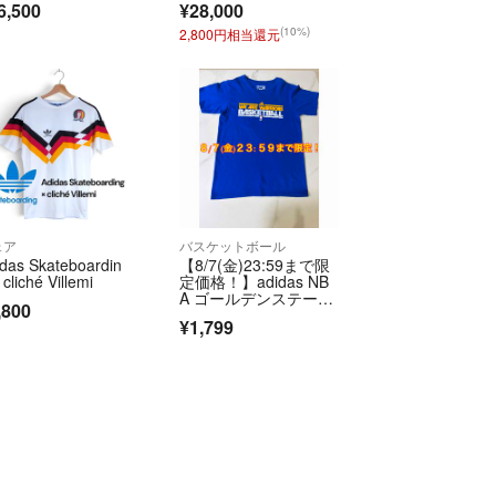
6,500
¥28,000
き
(10%)
2,800円相当還元
ェア
バスケットボール
das Skateboardin
【8/7(金)23:59まで限
 cliché Villemi
定価格！】adidas NB
A ゴールデンステー
,800
ト・ウォリアーズ Tシ
¥1,799
ャツ ブルー Mサイ
ズ バスケ