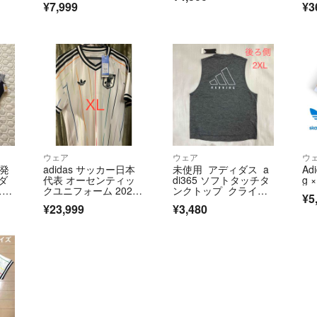
¥7,999
¥3
ッチ REAL Madrid
ウェア
ウェア
ウ
日発
adidas サッカー日本
未使用 アディダス a
Adi
ダ
代表 オーセンティッ
di365 ソフトタッチタ
g ×
スカ
クユニフォーム 202
ンクトップ クライマ
¥5
6 XL
クール
¥23,999
¥3,480