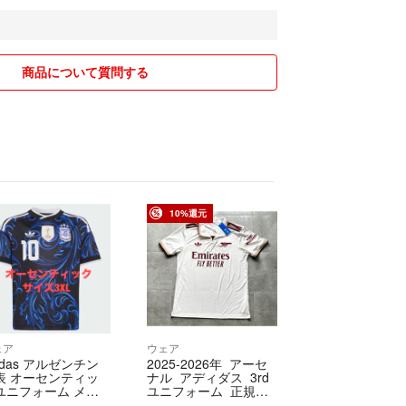
たら質問ください♪
きますように☆よろしくお願いします( ´▽｀)
商品について質問する
10%還元
ェア
ウェア
idas アルゼンチン
2025-2026年 アーセ
表 オーセンティッ
ナル アディダス 3rd
ユニフォーム メッ
ユニフォーム 正規
品 新品未使用タグ付