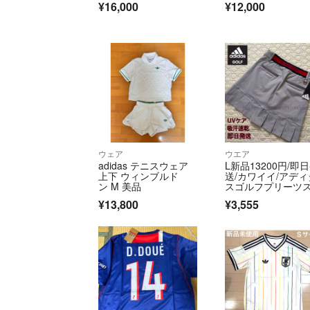
¥16,000
¥12,000
袖 ワールドカップ ア
ルゼンチン
ウェア
ウエア
adidas テニスウェア
L新品13200円/即
上下 ウィンブルド
送/カワイイ/アディ
ン M 美品
スゴルフプリーツ
ート/グレー
¥13,800
¥3,555