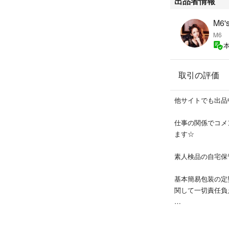
出品者情報
M6'
M6
取引の評価
他サイトでも出品
仕事の関係でコメ
ます☆
素人検品の自宅保
基本簡易包装の定
関して一切責任負
購入後の返品返金