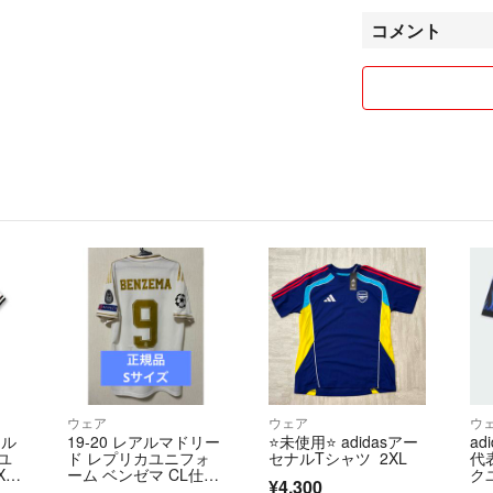
不安な事ありまし
コメント
スムーズな取引きで
ウェア
ウェア
ウ
ール
19-20 レアルマドリー
⭐️未使用⭐️ adidasアー
ad
ユ
ド レプリカユニフォ
セナルTシャツ 2XL
代
X
ーム ベンゼマ CL仕
ク
¥4,300
様 ユニフォーム CLパ
シ