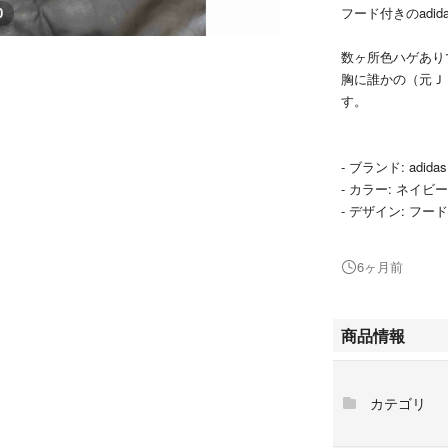
フード付きのadi
0
数ヶ所色ハゲあり
胸に誰かの（元Ｊ
す。
- ブランド: adidas
- カラー: ネイビー
- デザイン: フ
- 特徴: 長袖、
6ヶ月前
ご覧いただきあり
商品情報
カテゴリ