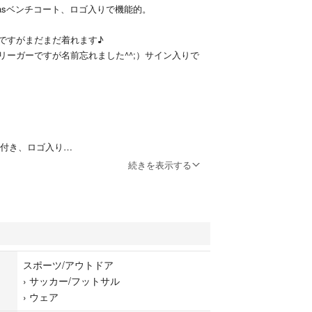
dasベンチコート、ロゴ入りで機能的。
ですがまだまだ着れます♪
リーガーですが名前忘れました^^;）サイン入りで
ード付き、ロゴ入り
ボタン留め、ポケット付き
続きを表示する
がとうございます。
スポーツ/アウトドア
›
サッカー/フットサル
›
ウェア