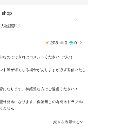
s shop
本人確認済
208
0
0
中なのでできればコメントください（^人^）
ント等が遅くなる場合がありますが必ず返信いたし
管になります。神経質な方はご遠慮ください！
型外発送になります。保証無しの為発送トラブルに
えません！
クレームNG！
続きを表示する