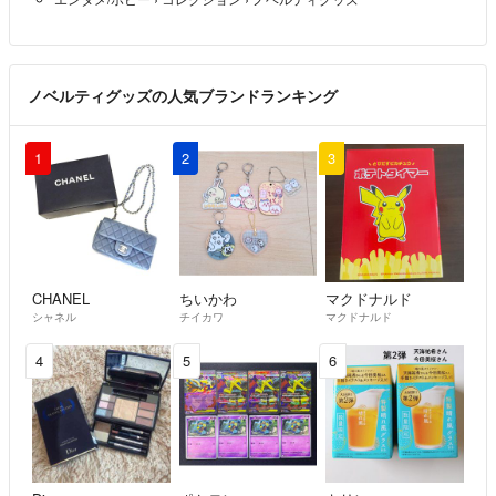
ノベルティグッズの人気ブランドランキング
1
2
3
CHANEL
ちいかわ
マクドナルド
シャネル
チイカワ
マクドナルド
4
5
6