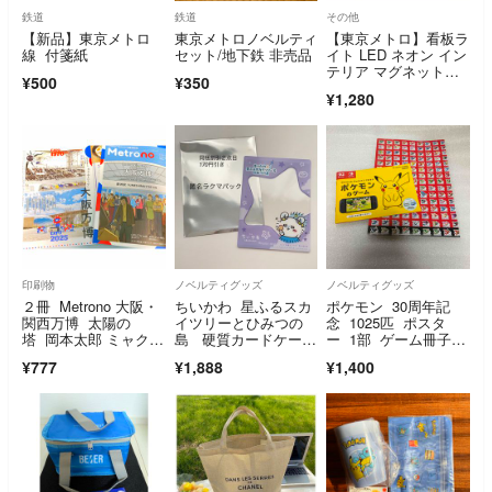
鉄道
鉄道
その他
【新品】東京メトロ
東京メトロノベルティ
【東京メトロ】看板ラ
線 付箋紙
セット/地下鉄 非売品
イト LED ネオン イン
テリア マグネット付
¥500
¥350
き 東京地下鉄
¥1,280
印刷物
ノベルティグッズ
ノベルティグッズ
２冊 Metrono 大阪・
ちいかわ 星ふるスカ
ポケモン 30周年記
関西万博 太陽の
イツリーとひみつの
念 1025匹 ポスタ
塔 岡本太郎 ミャクミ
島 硬質カードケー
ー 1部 ゲーム冊子付
ャク EXPO
ス モモンガ
き
¥777
¥1,888
¥1,400