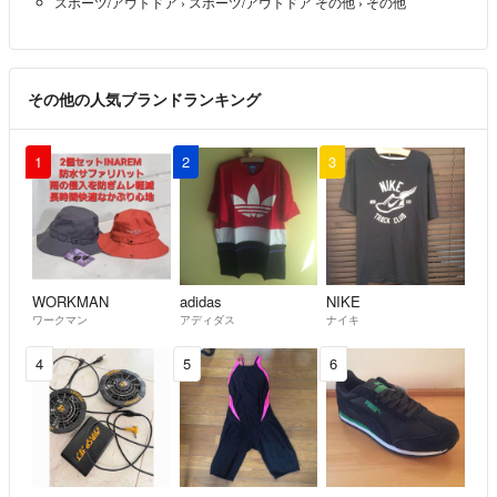
スポーツ/アウトドア
›
スポーツ/アウトドア その他
›
その他
その他の人気ブランドランキング
1
2
3
WORKMAN
adidas
NIKE
ワークマン
アディダス
ナイキ
4
5
6