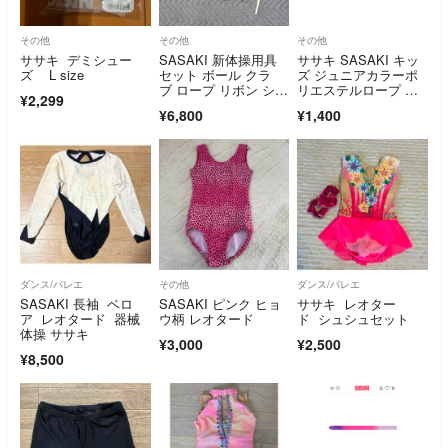
その他
その他
その他
ササキ デミシュー
SASAKI 新体操用具
ササキ SASAKI キッ
ズ L size
セット ボール クラ
ズ ジュニアカラーポ
ブ ロープ リボン シュ
リエステルロープ MJ-
¥2,299
ーズ
240 ピンク MJ240 P
¥6,800
¥1,400
ダンス/バレエ
その他
ダンス/バレエ
SASAKI 長袖 ベロ
SASAKI ピンク ヒョ
ササキ レオター
ア レオタード 器械
ウ柄 レオタード
ド シュシュセット
体操 ササキ
¥3,000
¥2,500
¥8,500