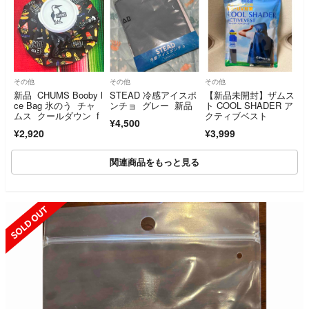
その他
その他
その他
新品 CHUMS Booby l
STEAD 冷感アイスポ
【新品未開封】ザムス
ce Bag 氷のう チャ
ンチョ グレー 新品
ト COOL SHADER ア
ムス クールダウン f
クティブベスト
¥4,500
¥2,920
¥3,999
関連商品をもっと見る
SOLD OUT