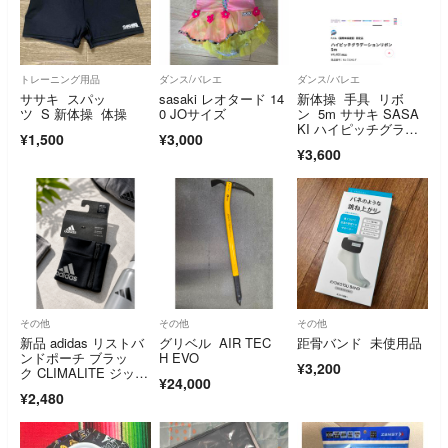
トレーニング用品
ダンス/バレエ
ダンス/バレエ
ササキ スパッ
sasaki レオタード 14
新体操 手具 リボ
ツ S 新体操 体操
0 JOサイズ
ン 5m ササキ SASA
KI ハイピッチグラデ
¥1,500
¥3,000
ーションリボン
¥3,600
その他
その他
その他
新品 adidas リストバ
グリベル AIR TEC
距骨バンド 未使用品
ンドポーチ ブラッ
H EVO
¥3,200
ク CLIMALITE ジップ
¥24,000
ポケット付き
¥2,480