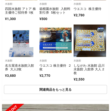
水族館
水族館
水族館
四国水族館 アトア 株
箱根園水族館 入館料
ウエスコ 株主優待
主優待ご招待券 1枚
割引券 5枚セット
¥2,780
¥1,300
¥500
水族館
水族館
水族館
名古屋港水族館入館
ウエスコ 株主優待 ２
しながわ 水族館 品川
券 大人2枚
枚
水族館 入館券 大人 2
枚
¥3,680
¥2,770
¥2,550
関連商品をもっと見る
SOLD OUT