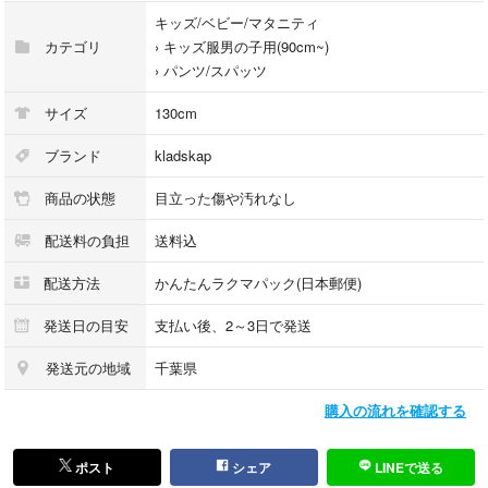
キッズ/ベビー/マタニティ
カテゴリ
›
キッズ服男の子用(90cm~)
›
パンツ/スパッツ
サイズ
130cm
ブランド
kladskap
商品の状態
目立った傷や汚れなし
配送料の負担
送料込
配送方法
かんたんラクマパック(日本郵便)
発送日の目安
支払い後、2～3日で発送
発送元の地域
千葉県
購入の流れを確認する
ポスト
シェア
LINEで送る