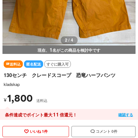
2 / 4
1
現在、
名がこの商品を検討中です
送料込
匿名配送
すぐに購入可
130センチ クレードスコープ 恐竜ハーフパンツ
kladskap
1,800
¥
送料込
11
条件達成でポイント最大
倍還元！
確認する
いいね 1件
コメント 0件