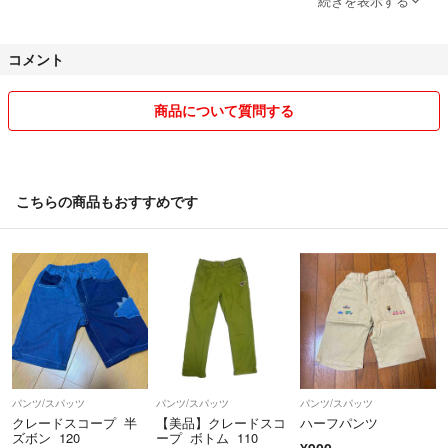
続きを表示する
いただきます。
◎交渉中でも、提示価格で購入希望をいただいた場合はそちらを優先さ
コメント
せていただきます。
◎大幅なお値下げは不可です。そのようなコメントは返答せず削除させ
ていただきます。出品して間もない商品、新品や美品の商品のお値下げ
商品について質問する
はできませんが、まとめ買いの場合はお気持ち程度お値下げさせていた
だきます。
◎着画のリクエストはご遠慮ください。
◎商品の状態は分かりやすく記載しているつもりですが、写真と実際の
こちらの商品もおすすめです
見た目では若干異なる場合がございますのでご了承ください。
◎新品、中古品ともに自宅保管となりますので、神経質な方はご購入を
お控えください。また、素人検品ですので見落とし等あるかもしれませ
ん。
◎ご購入後の返品、返金、クレームはお断りいたします。
◎ペットは飼っておりません。
◎挨拶やマナーのない方、プロフ未記入で取引0の方、悪い評価が目立
つ方、円滑にやりとりが進まない方、コメント逃げされる方など、こち
らが不安と感じた方とのお取引はお断り(ブロック)させていただくこと
パンツ/スパッツ
パンツ/スパッツ
パンツ/スパッツ
があります。
クレードスコープ 半
【美品】クレードスコ
ハーフパンツ
◎記載にない難を見つけられた場合には、必ず受取評価前にご連絡をお
ズボン 120
ープ ボトム 110
¥900