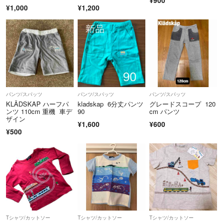
願いいたします。評価にて知らされても対応出来ません。丁寧に対応い
¥1,000
¥1,200
たしますので、何かありましたら評価前にご連絡をお願いいたします。
発送について
◎簡易包装になりますので、ご理解のうえご購入ください。
◎発送の際は規格内のサイズにおさめるため、ジッパー付き袋で圧縮す
ることがあります。シワなど気になさる方、補償などが必要な方は、着
払い又は送料上乗せにて承りますのでコメントにてその旨お伝えくださ
い。
パンツ/スパッツ
パンツ/スパッツ
パンツ/スパッツ
KLÄDSKAP ハーフパ
kladskap 6分丈パンツ
グレードスコープ 120
◎発送後の事故やトラブルについては、責任は負えませんのでご了承く
ンツ 110cm 重機 車デ
90
cm パンツ
ださい。
ザイン
¥1,600
¥600
¥500
Tシャツ/カットソー
Tシャツ/カットソー
Tシャツ/カットソー