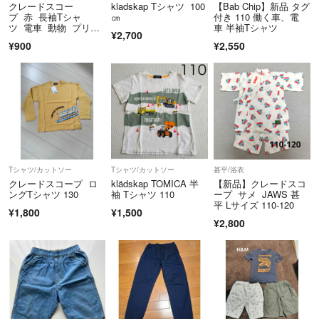
クレードスコー
kladskap Tシャツ 100
【Bab Chip】新品 タグ
プ 赤 長袖Tシャ
㎝
付き 110 働く車、電
ツ 電車 動物 プリン
車 半袖Tシャツ
¥2,700
トT
¥900
¥2,550
Tシャツ/カットソー
Tシャツ/カットソー
甚平/浴衣
クレードスコープ ロ
klädskap TOMICA 半
【新品】クレードスコ
ングTシャツ 130
袖 Tシャツ 110
ープ サメ JAWS 甚
平 Lサイズ 110-120
¥1,800
¥1,500
¥2,800