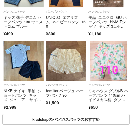
パンツ/スパッツ
パンツ/スパッツ
パンツ/スパッツ
キッズ 薄手 デニム ハ
UNIQLO エアリズ
美品 ユニクロ GU ハ
ーフパンツ 130 ウエス
ム ネイビーパンツ 16
ーフパンツ H&M Tシ
トゴム ブルー
0
ャツ キッズ 3点セッ
ト 145-
¥499
¥800
¥1,180
パンツ/スパッツ
パンツ/スパッツ
パンツ/スパッツ
NIKE ナイキ 半袖 シ
familiar ベージュ ハー
ミキハウス ダブルB ハ
ョートパンツ キッ
フパンツ 90
ーフパンツ 110cm ハ
ズ ジュニア Lサイ
イビスカス柄 ダブル
¥1,500
ズ 155㎝
ビー 中古 used
¥2,999
¥650
kladskapのパンツ/スパッツのおすすめ