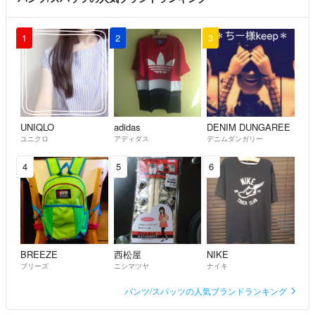
1
2
3
UNIQLO
adidas
DENIM DUNGAREE
ユニクロ
アディダス
デニムダンガリー
4
5
6
BREEZE
西松屋
NIKE
ブリーズ
ニシマツヤ
ナイキ
パンツ/スパッツの人気ブランドランキング