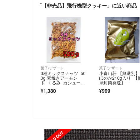
「【非売品】飛行機型クッキー」に近い商品
菓子/デザート
菓子/デザート
3種ミックスナッツ 50
小倉山荘 【無選別
0g 素焼きアーモン
ほのか210g入り 【
ド くるみ カシューナ
単封筒発送】
ッツ
¥1,380
¥999
SOLD OUT