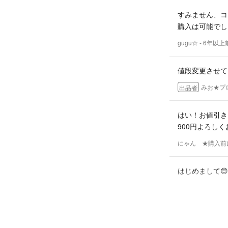
ます！
すみません、コ
購入は可能でし
gugu☆
- 6年以上
値段変更させて
みお★プ
出品者
はい！お値引き
900円よろし
にゃん ★購入前
はじめまして😊
900円でいかが
みお★プ
出品者
はじめまして8