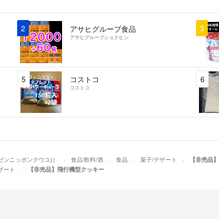
2
3
アサヒグループ食品
アサヒグループショクヒン
5
コストコ
6
コストコ
(ゼンニッポンクウユ)）
食品/飲料/酒
食品
菓子/デザート
【非売品】
ザート
【非売品】飛行機型クッキー