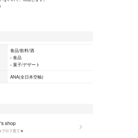
8
食品/飲料/酒
›
食品
›
菓子/デザート
ANA(全日本空輸)
s shop
★プロフ見て★