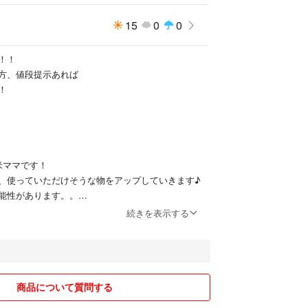
15
0
0
！！
方、値段提示あれば
！
米ママです！
、使っていただけそうな物をアップしていきます♪
能性があります。。
続きを表示する
ます！
で送らせていただきます。
討ください♪
商品について質問する
いてますが、子育ての合間で早めに送付させていただき