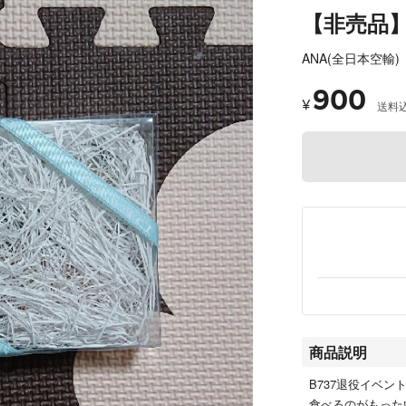
【非売品
ANA(全日本空輸)
900
¥
送料
商品説明
B737退役イベン
食べるのがもった