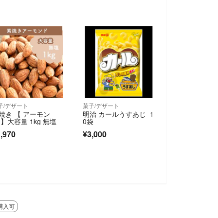
子/デザート
菓子/デザート
焼き 【 アーモン
明治 カールうすあじ 1
 】大容量 1kg 無塩
0袋
,970
¥3,000
購入可