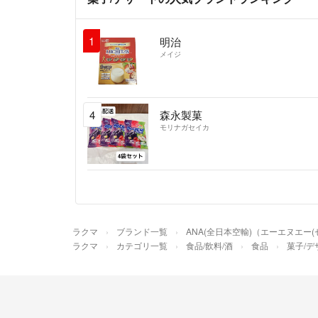
1
明治
メイジ
4
森永製菓
モリナガセイカ
ラクマ
ブランド一覧
ANA(全日本空輸)（エーエヌエー
ラクマ
カテゴリ一覧
食品/飲料/酒
食品
菓子/デ