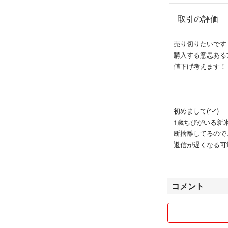
取引の評価
売り切りたいです
購入する意思ある
値下げ考えます！
初めまして(^-^)
1歳ちびがいる新
断捨離してるので
返信が遅くなる可
よろしくお願いし
コメント
なるべく簡易包装
ご了承の上、ご検
配送を4-7日頂