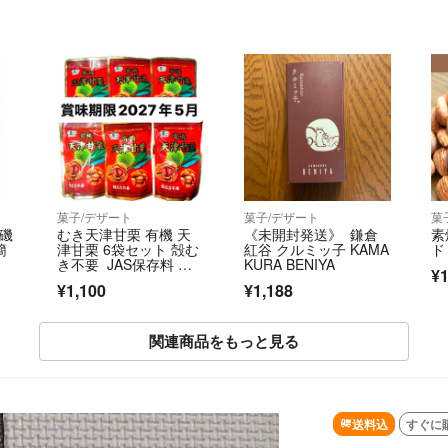
菓子/デザート
菓子/デザート
菓
】磯
むき天津甘栗 有機 天
《未開封発送》 鎌倉
素
簡
津甘栗 6袋セット 殻む
紅谷 クルミッ子 KAMA
ド
き不要 JAS保存料 着
KURA BENIYA
¥1
色料不使用
¥1,100
¥1,188
関連商品をもっと見る
送料込
すぐに