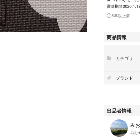
賞味期限2020.1.1
6年以上前
商品情報
カテゴリ
ブランド
出品者情報
みお'
みお