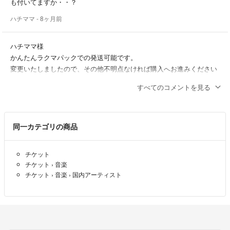
も付いてますか・・？
ハチママ
- 8ヶ月前
ハチママ様
かんたんラクマパックでの発送可能です。
変更いたしましたので、その他不明点なければ購入へお進みください
えむ
- 8ヶ月前
出品者
すべてのコメントを見る
コメント失礼致します。
購入希望なのですがこちら、かんたんラクマパックの発送に変更可能
同一カテゴリの商品
でしょうか・・？
ハチママ
- 8ヶ月前
チケット
チケット
›
音楽
チケット
›
音楽
›
国内アーティスト