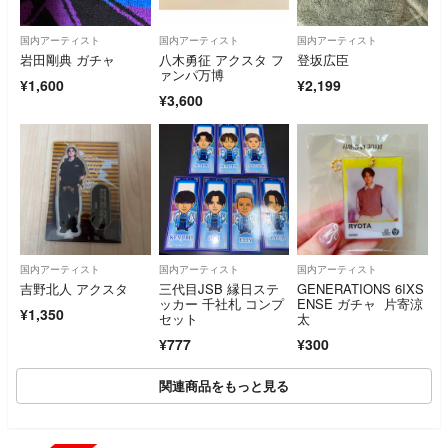
国内アーティスト
国内アーティスト
国内アーティスト
岩田剛典 ガチャ
八木勇征 アクスタ フ
登坂広臣
ァンパ万博
¥1,600
¥2,199
¥3,600
国内アーティスト
国内アーティスト
国内アーティスト
吉野北人 アクスタ
三代目JSB 縁日ステ
GENERATIONS 6IXS
ッカー 千社札 コンプ
ENSE ガチャ 片寄涼
¥1,350
セット
太
¥777
¥300
関連商品をもっと見る