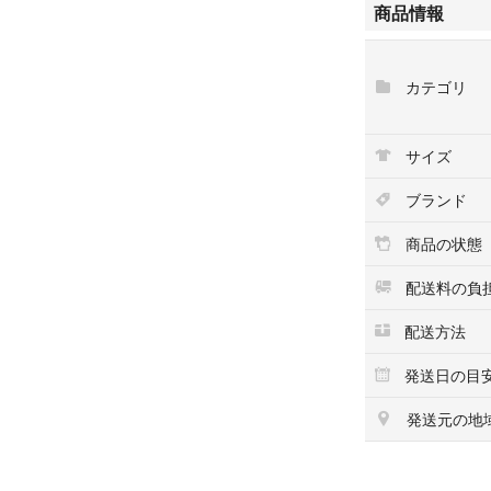
商品情報
ご利用いただける
【Luxs管理番号】34
カテゴリ
■注意事項
本商品は一点物と
り、多少のお時間
サイズ
いたします。
ブランド
■ブランド古着の
当店では取り扱っ
商品の状態
ド品専門の古物市
当店の経験豊富な
配送料の負
贋を確認し、正規
配送方法
■ 配送方法
発送日の目
佐川急便の元払い
す。
発送元の地
■おすすめ情報
当店では多数のブ