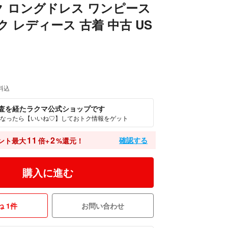
ク ロングドレス ワンピース
ク レディース 古着 中古 US
料込
査を経たラクマ公式ショップです
なったら【いいね♡】しておトク情報をゲット
11
2
確認する
ント最大
倍+
%還元！
購入に進む
 1件
お問い合わせ