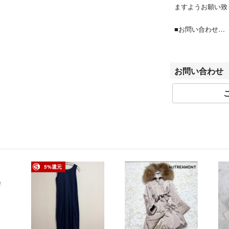
ますようお願い致
■お問い合わせ
商品詳細ページ、
い合わせフォーム
営業時間：平日10:0
お問い合わせ
※商品に関するお
さい。
■お取引について
当店はラクマの規
に対するお取り置
■値下げ交渉
値下げ時、値下げ
5%還元
■商品の引き渡し
注文確定後、2～
※当ストアのお品
す。保管期間によ