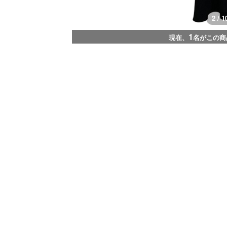
3 / 1
1
現在、
名がこの商