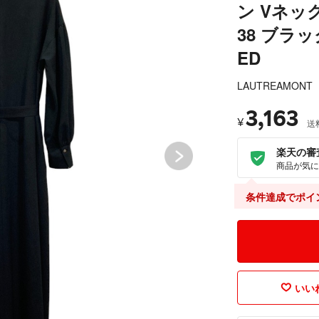
ン Vネッ
38 ブラッ
ED
LAUTREAMONT
3,163
¥
送
楽天の審
商品が気に
条件達成でポイ
いいね