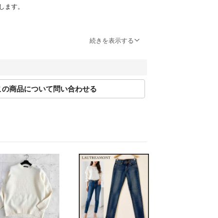
します。
または取引ページよりお問い合わせボタン押下＞問
続きを表示する
よりお問い合わせください。
0～17:00(土日祝休み)
問合せの際は該当商品の「管理番号」をお伝えくだ
この商品について問い合わせる
約に則り営業させて頂いております。特定のお客様
きや専用ページには対応できかねます。
後の専用対応は原則行なっておりません。
時期
3営業日以内に発送いたします。
物は出品後、畳んだ状態で袋に入れて保管していま
ってはシワや型崩れが発生する可能性がございます