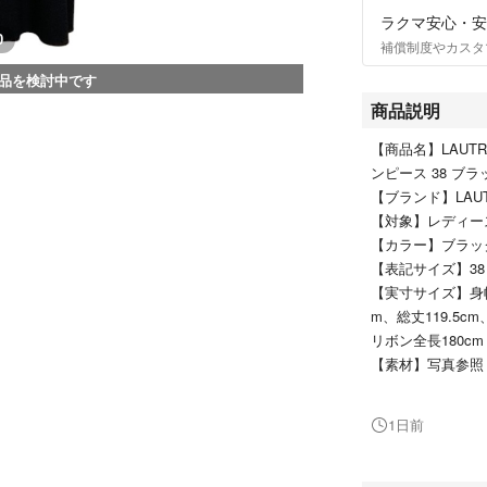
ラクマ安心・安
0
補償制度やカスタ
品を検討中です
商品説明
【商品名】LAUT
ンピース 38 ブ
【ブランド】LAU
【対象】レディ
【カラー】ブラ
【表記サイズ】3
【実寸サイズ】身幅5
m、総丈119.5c
リボン全長180c
【素材】写真参
【仕様】・左右に
・ウエストリボン
1日前
【状態】・右袖に
・リボンに保管ジ
上記を除き、目立