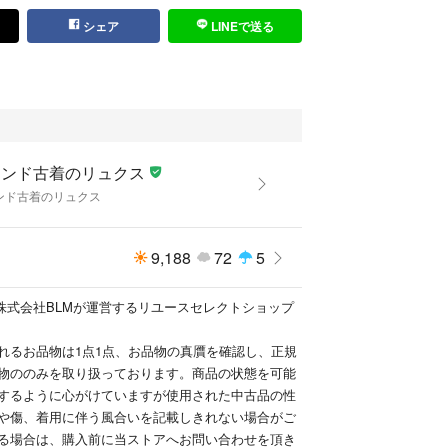
検索窓に
シェア
LINEで送る
リュクス
商品一覧が検索いただけます！
リュクス
クマ公式パートナーのブランド古着のリュクス（株
よって出品されています。
ランド古着のリュクス
ンド古着のリュクス
9,188
72
5
)は株式会社BLMが運営するリユースセレクトショップ
れるお品物は1点1点、お品物の真贋を確認し、正規
物ののみを取り扱っております。商品の状態を可能
するように心がけていますが使用された中古品の性
や傷、着用に伴う風合いを記載しきれない場合がご
る場合は、購入前に当ストアへお問い合わせを頂き