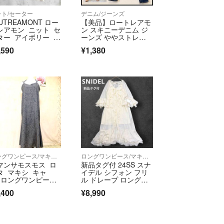
ご了承ください。
となります。他サイト等でも販売している商品とな
ット/セーター
デニム/ジーンズ
UTREAMONT ロー
【美品】ロートレアモ
差にて欠品になることもございます。ご了承お願い
レアモン ニット セ
ン スキニーデニム ジ
ター アイボリー 3
ーンズ ややストレッ
チあり S
,590
¥1,380
あった場合
が一商品に不具合を発見された場合は、到着後7日
しくは、お電話にてご連絡ください。
は7日以内に弊社までご返送いただきますよう、ご
します。
・サイズ違いなど、お客様都合による返品・返金・
ていただいております。ご了承の上ご注文くださ
＝＝＝＝＝＝
トはラクマ公式パートナーの株式会社BLMによって
ロングワンピース/マキシワンピース
ロングワンピース/マキシワンピース
マンサモスモス ロ
新品タグ付 24SS スナ
。
タ マキシ キャ
イデル シフォン フリ
 ロングワンピー
ル ドレープ ロングワ
 マーメイド 大人っ
ンピース
official/law/a278/
,400
¥8,990
い花柄 ブラウン系
official/law/a278/#return_policy