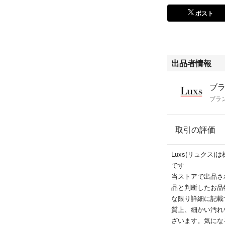
外をお探しの方は
ポスト
#ブランド古着の
で検索いただくと
#ブランド古着の
出品者情報
こちらの商品はラ
式会社ＢＬＭ）に
ブ
ブラ
取引の評価
Luxs(リュクス
です
当ストアで出品さ
品と判断したお品
な限り詳細に記載
質上、細かい汚れ
ざいます。気にな