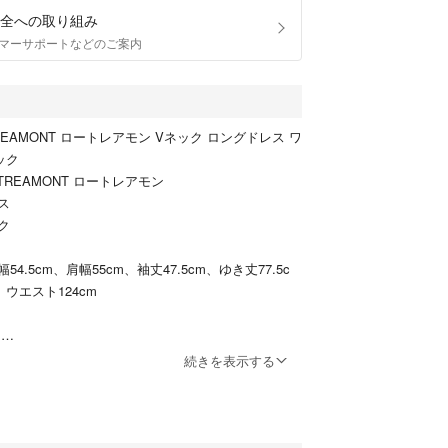
全への取り組み
マーサポートなどのご案内
REAMONT ロートレアモン Vネック ロングドレス ワ
ラック
TREAMONT ロートレアモン
ース
ック
8
4.5cm、肩幅55cm、袖丈47.5cm、ゆき丈77.5c
m、ウエスト124cm
m
照
ポケットあり
続きを表示する
のベルトループは無い仕様です
ほつれあり
ワあり
ったダメージや汚れはございません。まだまだ永く