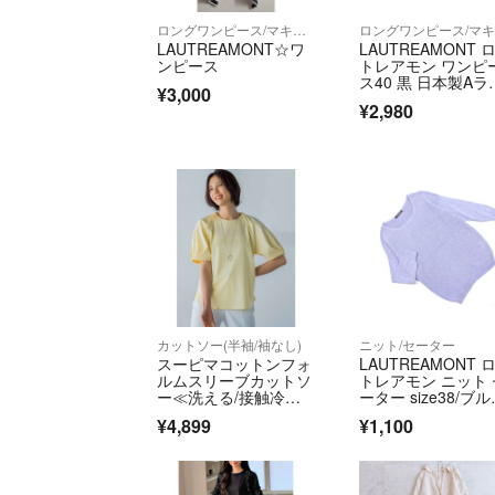
ロングワンピース/マキシワンピース
LAUTREAMONT☆ワ
LAUTREAMONT 
ンピース
トレアモン ワンピ
ス40 黒 日本製Aラ
¥3,000
ンロング
¥2,980
カットソー(半袖/袖なし)
ニット/セーター
スーピマコットンフォ
LAUTREAMONT 
ルムスリーブカットソ
トレアモン ニット 
ー≪洗える/接触冷感/
ーター size38/ブ
WEB限定≫
グレー ■◇ レディ
¥4,899
¥1,100