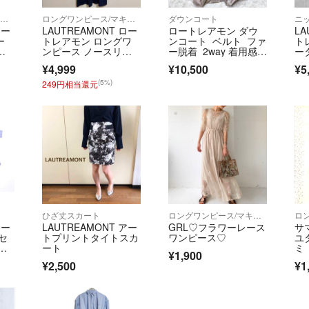
ので、あらかじめ
※本商品は一点物
ロングワンピース/マキシワンピース
ロングワンピース/マキシワンピース
ダウンコート
ニ
ロー
LAUTREAMONT ロー
ロートレアモン ダウ
LA
り、多少のお時間
ー
トレアモン ロングワ
ンコート ベルト ファ
ト
いたします。
イ
ンピース ノースリー
ー脱着 2way 着用感の
ー
ブ 紺 38
ない美品
8
¥4,999
¥10,500
¥5
■商品に不具合が
(5%)
249円相当還元
商品到着時に、万
以内e-mailも
ご連絡後、お品物
協力をお願いいた
尚、イメージ違い
交換はお断りさせ
い。
＝＝＝＝＝＝＝＝
こちらのアカウン
ひざ丈スカート
ロングワンピース/マキシワンピース
ロー
LAUTREAMONT アー
GRL♡フラワーレース
サ
運営されています
セ
トプリントタイトスカ
ワンピース♡
ユ
▼特商法
ルー
ート
ミ
¥1,900
ース
ス
https://fril.jp/ts/
¥2,500
¥1
ぽ
▼返品特約
https://fril.jp/ts/