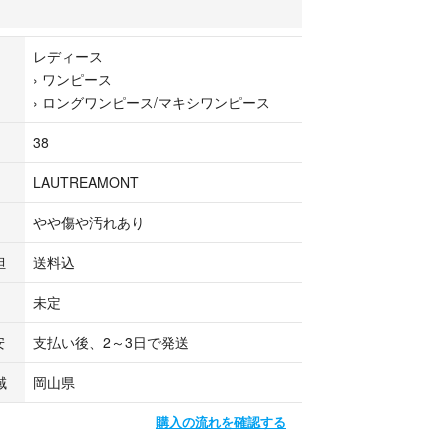
お品物です。
7541029004
レディース
›
ワンピース
›
ロングワンピース/マキシワンピース
なります。他サイト等でも販売している商品とな
差にて欠品になることもございます。ご了承お願い
38
LAUTREAMONT
リュクス取扱中古商品
ているすべてのお品物は顧客様からの買取・ブラン
やや傷や汚れあり
場で弊社が正規品と判断したお品物になります。
バイヤーが仕入れ後の検品で再度商品一点一点の真
担
送料込
品と判断したお品物のみを取り扱っております。
未定
安
支払い後、2～3日で発送
にて発送します。全国送料無料にてお届けいたしま
域
岡山県
購入の流れを確認する
ランド中古(USED)商品を出品中です。本アイテム以