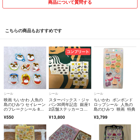
商品について質問する
✦️ コメントでやりとりさせていただいている場合でも
出品価格で購入いただいた方優先とさせていただきます。
こちらの商品もおすすめです
✦️ 専用出品は２４時間で削除致します。
お早めにご注文下さいませ。
✦️ 郵便事故の責任は負えません。
保証付の発送ご希望の方はご注文前に
お申し付け下さいませ。(商品の値段が変わる場合がある為)
シール
シール
シール
✦️ 梱包後の厚み、重さの関係でご連絡無く配送方法を
映画 ちいかわ 人魚の
スターバックス・ジャ
ちいかわ ボンボンド
変更する場合がございます。ご了承くださいませ。
島のひみつ セイレーン
パン30周年記念 銀座1
ロップシール 人魚の
のフレークシール 8種
2店舗ステッカーコン
島のひみつ 映画 特典
セット
プリート
¥550
¥13,800
¥3,799
✦️ コンビニ/ATM決済を選択され、理由なくお支払
いただけない場合は、申し訳ございませんが
ブロックさせていただきます。