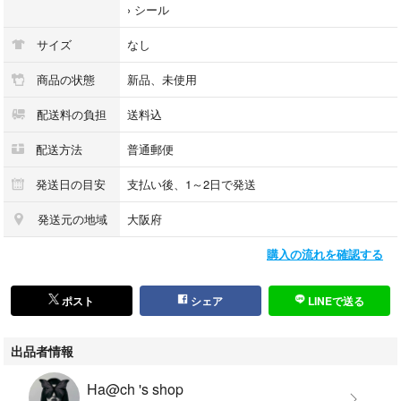
-----------------------------
›
シール
＊ 防水加工あり
サイズ
なし
＊ マス目1つ1cmとなります。
商品の状態
新品、未使用
ステッカーサイズの参考になさってください。
配送料の負担
送料込
＊海外製品になります。印刷ミス・ズレ
配送方法
普通郵便
小さな傷、カットのズレ等がある場合がございます。
ご理解いただける方のみご購入下さいませ。
発送日の目安
支払い後、1～2日で発送
＊カメラアプリ、閲覧するスマホ機種によって
発送元の地域
大阪府
色味が実物と若干異なる場合がございます。
購入の流れを確認する
＊雨濡れ・折れ防止加工にて発送
ポスト
シェア
LINEで送る
＊ミニレターにて発送します*⋆✈
出品者情報
-----------------------------
Ha@ch 's shop