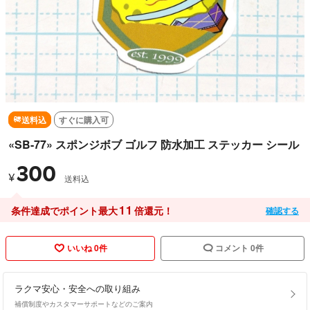
送料込
すぐに購入可
«SB-77» スポンジボブ ゴルフ 防水加工 ステッカー シール
300
¥
送料込
11
条件達成でポイント最大
倍還元！
確認する
いいね 0件
コメント 0件
ラクマ安心・安全への取り組み
補償制度やカスタマーサポートなどのご案内