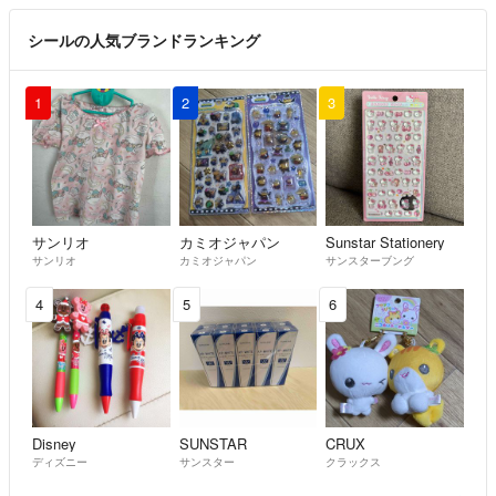
シールの人気ブランドランキング
1
2
3
サンリオ
カミオジャパン
Sunstar Stationery
サンリオ
カミオジャパン
サンスターブング
4
5
6
Disney
SUNSTAR
CRUX
ディズニー
サンスター
クラックス