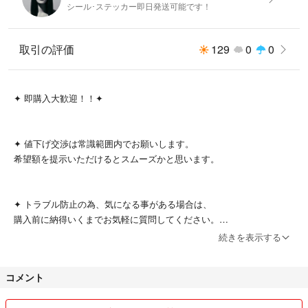
シール･ステッカー即日発送可能です！
Spongebob
カー二バーガー
海外
取引の評価
129
0
0
キャラクター
アメキャラ
シール
✦️ 即購入大歓迎！！✦ ️
ステッカー
✦️ 値下げ交渉は常識範囲内でお願いします。
希望額を提示いただけるとスムーズかと思います。
✦️ トラブル防止の為、気になる事がある場合は、
購入前に納得いくまでお気軽に質問してください。
続きを表示する
✦️ 届いた商品に不備等があった場合は、評価前に
コメント
取引メッセージよりご連絡お願い致します。