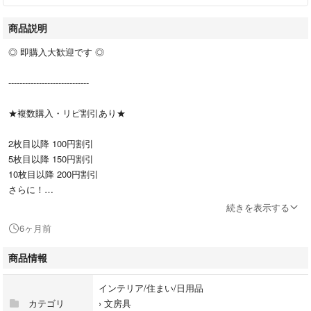
商品説明
◎ 即購入大歓迎です ◎
-----------------------------
★複数購入・リピ割引あり★
2枚目以降 100円割引
5枚目以降 150円割引
10枚目以降 200円割引
さらに！
☆リピーター様は合計金額より100円引き☆
続きを表示する
6ヶ月前
他スポンジボブの
ステッカーはこちら ▷▶ #Ha@ch_ステッカー_SB
商品情報
その他ステッカーはこちら ▷▶ #Ha@ch_ステッカー
インテリア/住まい/日用品
カテゴリ
›
文房具