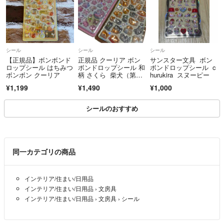
✦️ 売れた商品ページは随時削除させていただきます。
シール
シール
シール
【正規品】ボンボンド
正規品 クーリア ボン
サンスター文具 ボン
✦️ 梱包資材はリサイクル品を使用させていただく場合が
ロップシール はちみつ
ボンドロップシール 和
ボンドロップシール c
ございます。予めご了承くださいませ。
ボンボン クーリア
柄 さくら 柴犬（第二
hurukira スヌーピー
弾）即発送◎
¥1,199
¥1,490
¥1,000
どの商品も自宅保管、USED品である事を
シールのおすすめ
ご理解いただいた上でご注文お願い致します。
同一カテゴリの商品
お互い気持ちの良いお取引になるよう
インテリア/住まい/日用品
最後まで読んでいただきありがとうございました！
インテリア/住まい/日用品
›
文房具
インテリア/住まい/日用品
›
文房具
›
シール