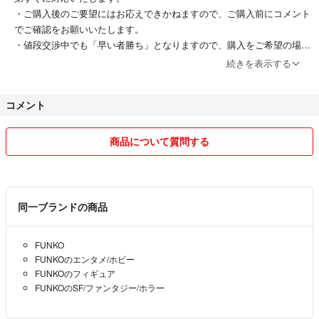
・ご購入後のご要望にはお応えできかねますので、ご購入前にコメント
でご確認をお願いいたします。
・値段交渉中でも「早い者勝ち」となりますので、購入をご希望の場合
はお早めにお願いいたします。先着順となる点をご理解いただけますと
続きを表示する
幸いです。
・発送後の責任は負いかねます。
コメント
・タバコ・ペットなし
気持の良いお取引を心がけておりますので、
商品について質問する
よろしくお願いいたします。
同一ブランドの商品
FUNKO
FUNKOのエンタメ/ホビー
FUNKOのフィギュア
FUNKOのSF/ファンタジー/ホラー