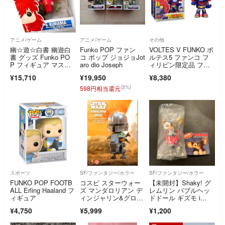
アニメ/ゲーム
アニメ/ゲーム
その他
幽☆遊☆白書 幽遊白
Funko POP ファン
VOLTES V FUNKO ボ
書 グッズ Funko PO
コ ポップ ジョジョJot
ルテス5 ファンコ フ
P フィギュア マスコ
aro dio Joseph
ィリピン限定品 フィ
ット 蔵馬
ギュア
¥15,710
¥19,950
¥8,380
(3%)
598円相当還元
スポーツ
SF/ファンタジー/ホラー
SF/ファンタジー/ホラー
FUNKO POP FOOTB
コスビ スターウォー
【未開封】Shaky! グ
ALL Erling Haaland フ
ズ マンダロリアン デ
レムリン バブルヘッ
ィギュア
ィンジャリン&グロー
ドドール ギズモ i
グー ATRT
n a Car
¥4,750
¥5,999
¥1,200