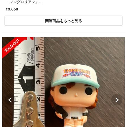
「マンダロリアン」BI
G-FIGS特大フィギュ
¥9,850
ア
関連商品をもっと見る
SOLD OUT