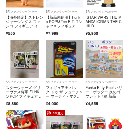
SF/ファンタジー/ホラー
SF/ファンタジー/ホラー
SF/ファンタジー/ホラー
【海外限定】ストレン
【新品未使用】Funk
STAR WARS THE M
ジャーシングス ファ
o POP!&Tee E.T. Tシ
ANDALORIAN THE C
ンコ フィギュア イレ
ャツ＆フィギュア
HILD
ブン
¥555
¥7,999
¥5,950
SF/ファンタジー/ホラー
SF/ファンタジー/ホラー
SF/ファンタジー/ホラー
スターウォーズ グリ
フィギュア王 バッ
Funko Bitty Pop! ハリ
ーヴァス将軍 FUNK
ク トゥ ザ フューチャ
ー・ポッター 炎のゴ
O POP フィギュア セ
ー マーティ・マクフ
ブレット 4箱 新品
ット
ライ 未開封
¥8,880
¥4,000
¥4,555
3%還元