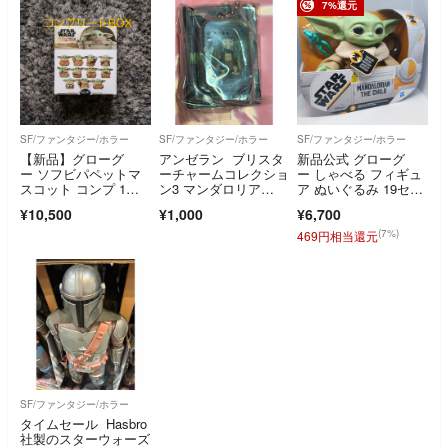
7%還元
SF/ファンタジー/ホラー
SF/ファンタジー/ホラー
SF/ファンタジー/ホラー
【新品】グローグ
アンゼラン ブリスタ
新品公式 グローグ
ー ソフビパペットマ
ーチャームコレクショ
ー しゃべる フィギュ
スコット コンプ 1ボ
ン3 マンダロリア
ア ぬいぐるみ 19セン
ックス マンダロリア
ン ガチャ ガチャポ
チ マンダロリアン
¥10,500
¥1,000
¥6,700
ン
ン
(7%)
469円相当還元
SF/ファンタジー/ホラー
タイムセール Hasbro
社製のスターウォーズ