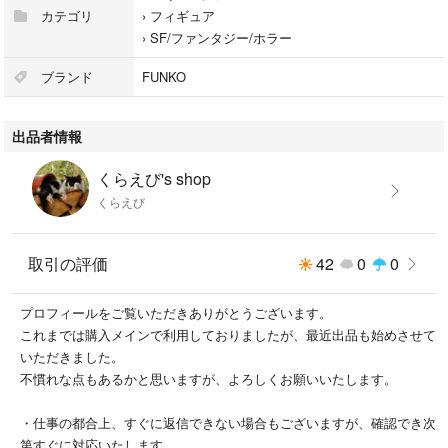
#キンダージョイ
カテゴリ
›
フィギュア
#フィギュア
›
SF/ファンタジー/ホラー
#Dustin
#ダスティン
ブランド
FUNKO
出品者情報
くらえび's shop
くらえび
取引の評価
42
0
0
プロフィールをご覧いただきありがとうございます。
これまでは購入メインで利用しておりましたが、最近出品も始めさせて
いただきました。
不慣れな点もあるかと思いますが、よろしくお願いいたします。
・仕事の都合上、すぐに返信できない場合もございますが、確認でき次
第すぐに対応いたします。