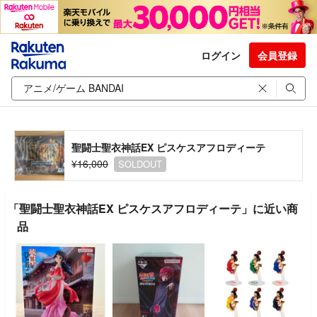
ログイン
会員登録
聖闘士聖衣神話EX ピスケスアフロディーテ
¥16,000
SOLDOUT
「聖闘士聖衣神話EX ピスケスアフロディーテ」に近い商
品