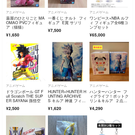
アニメ/ゲーム
アニメ/ゲーム
アニメ/ゲーム
薬屋のひとりごと MA
一番くじ ナルト フィ
ワンピース×NBA ルフ
OMAO PVCフィギュ
ギュア E賞 サソリ
ィ フィギュア全6種コ
ア（猫猫）
ンプセット
¥7,500
¥1,650
¥65,000
アニメ/ゲーム
アニメ/ゲーム
アニメ/ゲーム
ドラゴンボール GT F
HUNTER×HUNTER H
ハンターハンター フ
ull Scratch THE SUP
UNTING ARCHIVE
ィグライフ！ポットク
ER SAYAN4 孫悟空
S キルア 神速 フィギ
リン＆キルア ２点セ
ュア② ※中身のみ
ット
¥2,500
¥1,620
¥4,290