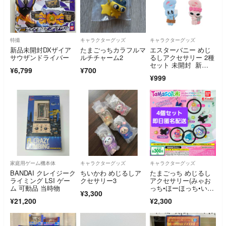
特撮
キャラクターグッズ
キャラクターグッズ
新品未開封DXザイア
たまごっちカラフルマ
エスターバニー めじ
サウザンドライバー
ルチチャーム2
るしアクセサリー 2種
セット 未開封 新
¥6,799
¥700
品 ガチャガチャ リ
¥999
ボンバニー ブルーバ
ニー
家庭用ゲーム機本体
キャラクターグッズ
キャラクターグッズ
BANDAI クレイジーク
ちいかわ めじるしア
たまごっち めじるし
ライミング LSI ゲー
クセサリー3
アクセサリー(みゃお
ム 可動品 当時物
っち•ほーほっち•いる
¥3,300
かっち•べびまるっち
¥21,200
¥2,300
＆りくキッズ)4個セッ
ト