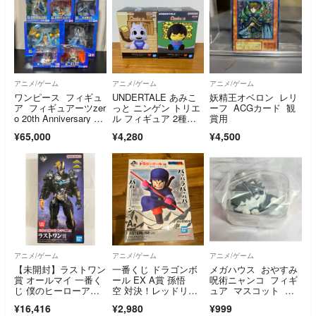
アニメ/ゲーム
アニメ/ゲーム
アニメ/ゲーム
ワンピース フィギュ
UNDERTALE あみこ
妖精王オベロン レリ
ア フィギュアーツzer
っと ニンゲン トリエ
ーフ ACGカード 観
o 20th Anniversary フ
ル フィギュア 2種セ
賞用
ィギュア ルフィ ゾ
ット②
¥65,000
¥4,280
¥4,500
ロ ナミ サンジ
アニメ/ゲーム
アニメ/ゲーム
アニメ/ゲーム
【未開封】ラストワン
一番くじ ドラゴンボ
メガハウス おやすみ
賞 オールマイ 一番く
ール EX A賞 孫悟
呪術ニャンコ フィギ
じ 僕のヒーローアカ
空 対決！レッドリボ
ュア マスコット 伏
デミア -いつまでも手
ン軍
黒恵 おやすみ呪術に
¥16,416
¥2,980
¥999
を差し伸べ続ける物
ゃんこ