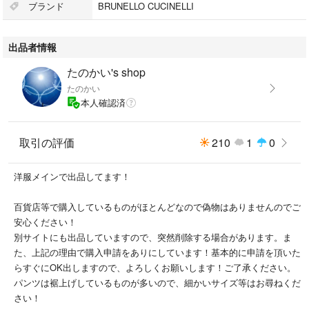
#MISSONI
ブランド
BRUNELLO CUCINELLI
#TATRAS
#G-STARRAW
出品者情報
#CHROMEHEARTS
#HUGOBOSS
たのかい's shop
#SalvatoreFerragamo
たのかい
#120%LINO
本人確認済
#LOUISVUITTON
#GIORGIOARMANI
#GUCCI
取引の評価
210
1
0
#BALENCIAGA
#AURALEE
洋服メインで出品してます！
#COMMEdesGARCONS
#REPLAY
百貨店等で購入しているものがほとんどなので偽物はありませんのでご
#REDCARD
安心ください！
#wewill
別サイトにも出品していますので、突然削除する場合があります。ま
#STONEISLAND
た、上記の理由で購入申請をありにしています！基本的に申請を頂いた
#URU
らすぐにOK出しますので、よろしくお願いします！ご了承ください。
#PACCBET
パンツは裾上げしているものが多いので、細かいサイズ等はお尋ねくだ
#BURBERRY
さい！
#Dolce&Gabbana