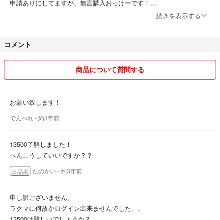
申請ありにしてますが、無言購入おっけーです！
#RONHERMAN
トラブルは避けたいので、質問は受け付けますので、購入前によろしく
続きを表示する
#LOROPIANA
お願いします(^O^)
#UNITEDARROWS
#Dior
コメント
#RHC
#SOVEREIGN
商品について質問する
#BRUNELLOCUCINELLI
#VALENTINO
#DSQUARED2
お願い致します！
出品中！
でんべれ
- 約3年前
13500了解しました！
へんこうしていいですか？？
たのかい
- 約3年前
出品者
申し訳ございません。
ラクマに何故かログイン出来ませんでした、、
13500は難しいでしょうか？