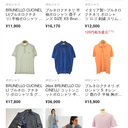
ポロシャツ
ポロシャツ
ポロシャツ
BRUNELLO CUCINEL
ブルネロクチネリ 半
イタリア製✨ブルネロ
LI(ブルネロクチネ
袖ポロシャツ 鹿子 メ
クチネリ ポロシャ
リ) 半袖ポロシャツ サ
ンズ SIZE XS Brunell
ツ ロゴ 刺繍 スリムフ
イズL メンズ - ダーク
o Cucinelli
ィット S
¥11,900
¥16,170
¥12,000
ネイビー×白
(1%)
120円相当還元
ポロシャツ
ポロシャツ
ポロシャツ
BRUNELLO CUCINEL
26ss BRUNELLO CU
ブルネロクチネリ ポ
LI ブルネロ クチネ
CINELLI コットンニ
ロシャツ S オレン
リ ポロシャツ S グレ
ットポロシャツ 半
ジ 鹿の子 半袖 胸ポケ
ー 【古着】【中古】
袖 ブルー
ット トップス
¥17,800
¥36,000
¥15,900
【送料無料】