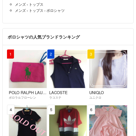
メンズ
›
トップス
メンズ
›
トップス
›
ポロシャツ
ポロシャツの人気ブランドランキング
1
2
3
POLO RALPH LAUREN
LACOSTE
UNIQLO
ポロラルフローレン
ラコステ
ユニクロ
4
5
6