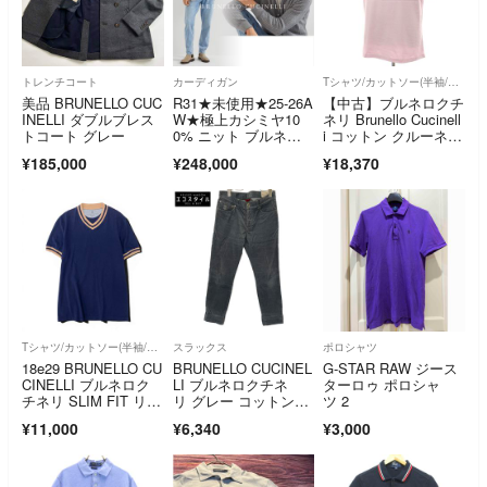
トレンチコート
カーディガン
Tシャツ/カットソー(半袖/袖なし)
美品 BRUNELLO CUC
R31★未使用★25-26A
【中古】ブルネロクチ
INELLI ダブルブレス
W★極上カシミヤ10
ネリ Brunello Cucinell
トコート グレー
0% ニット ブルネロ
i コットン クルーネッ
クチネリ
ク 半袖Ｔシャツ ライ
¥185,000
¥248,000
¥18,370
トパープル【サイズ
M】【メンズ】
Tシャツ/カットソー(半袖/袖なし)
スラックス
ポロシャツ
18e29 BRUNELLO CU
BRUNELLO CUCINEL
G-STAR RAW ジース
CINELLI ブルネロク
LI ブルネロクチネ
ターロゥ ポロシャ
チネリ SLIM FIT リブ
リ グレー コットン×
ツ 2
ネック 半袖Tシャ
カシミヤ ボタンフラ
¥11,000
¥6,340
¥3,000
ツ カットソー サイズ
イ テーパードコーデ
XS ネイビー ベージ
ュロイパンツ 44
ュ コットン100％ メ
ンズ 紳士服o07t