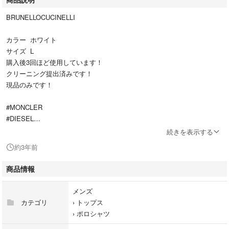
BRUNELLOCUCINELLI
カラー ホワイト
サイズ L
購入後3回ほど使用しています！
クリーニング提出済みです！
現品のみです！
#MONCLER
#DIESEL
#BLACKGOLD
続きを表示する
#GAS
約3年前
#INCOTEX
#CANADAGOOSE
商品情報
#POLORalphLauren
#LACOSTE
メンズ
#ARMANIEXCHANGE
カテゴリ
›
トップス
#FREDPERRY
›
ポロシャツ
#PEARLYGATES