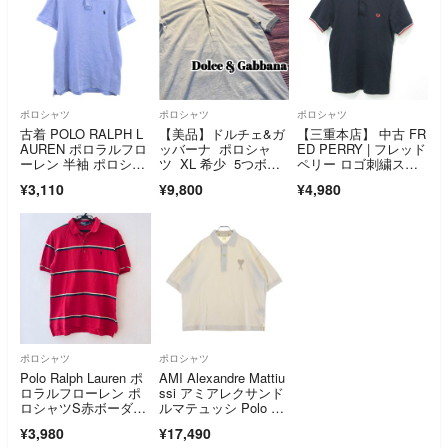
ポロシャツ
ポロシャツ
ポロシャツ
古着 POLO RALPH L
【美品】ドルチェ&ガ
【三重本店】 中古 FR
AUREN ポロラルフロ
ッバーナ ポロシャ
ED PERRY | フレッド
ーレン 半袖 ポロシャ
ツ XL 希少 5つボタ
ペリー ロゴ刺繍スリ
ツ M ブルー系 CUST
ン 半袖 グレー
ムフィット半袖ポロシ
¥3,110
¥9,800
¥4,980
OM SLIM FIT メンズ
ャツ M3600 ネイビ
ー ブラック系 サイ
ズ：S 【102】
ポロシャツ
ポロシャツ
Polo Ralph Lauren ポ
AMI Alexandre Mattiu
ロラルフローレン ポ
ssi アミアレクサンド
ロシャツS赤ボーダー
ルマテュッシ Polo Sh
綿
irt 半袖ポロシャツ ア
¥3,980
¥17,490
イボリー E21HJ205.7