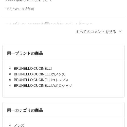
でんべれ
- 約3年前
こんばんは！14000でお願いできないでしょうか？？
すべてのコメントを見る
たのかい
- 約3年前
出品者
以前購入させて頂いた者です！
同一ブランドの商品
1.2万円でお譲り頂けないでしょうか？
でんべれ
- 約3年前
BRUNELLO CUCINELLI
BRUNELLO CUCINELLIのメンズ
BRUNELLO CUCINELLIのトップス
BRUNELLO CUCINELLIのポロシャツ
同一カテゴリの商品
メンズ