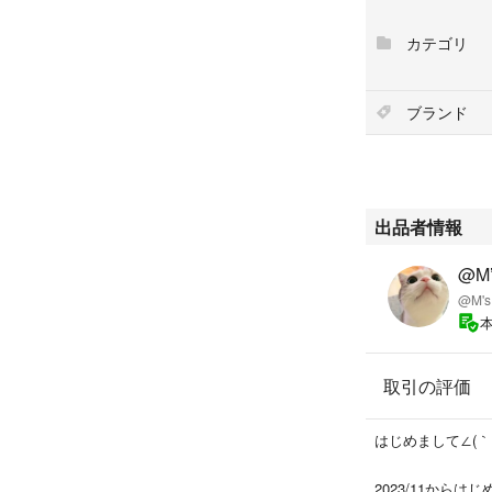
カテゴリ
ブランド
出品者情報
@M’
@M's
取引の評価
はじめまして∠(｀
2023/11からは