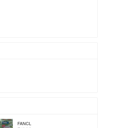
~3日程度にて発送をさせていただきます。
定発送、希望日発送は不可)
、日。変動する場合も有)
せて購入できますか？などコメントいただければ調
ますのでお気軽にお伝えください。
ておりますのでご安心ください。
基本的に発送は封筒にプチプチをくるんで簡単包装に
す)
用の冷暗所にホコリなど被らないように保存してあ
ておらず、
んので臭いなどはないと思います。
な値下げだけ、の
明な内容のコメント、コメント逃げなどはお控くだ
コメントへは基本的にお返事致しかねます。
FANCL