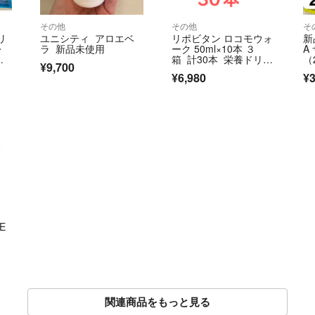
その他
その他
そ
リ
ユニシティ アロエベ
リポビタン ロコモウォ
新
レ
ラ 新品未使用
ーク 50ml×10本 ３
A
（3
箱 計30本 栄養ドリン
（
¥9,700
ク
分
¥6,980
¥3
E
関連商品をもっと見る