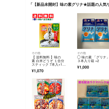
「【新品未開封】味の素グリナ★話題の人気サ
その他
その他
【 送料無料 】味の
◯ 味の素 「グリナ
素 白米どうぞ １合分
３本入り箱 ×2
スティック 7本入×1
¥1,000
袋 糖質ケア 低GI 食物
¥1,070
繊維 まとめ買い