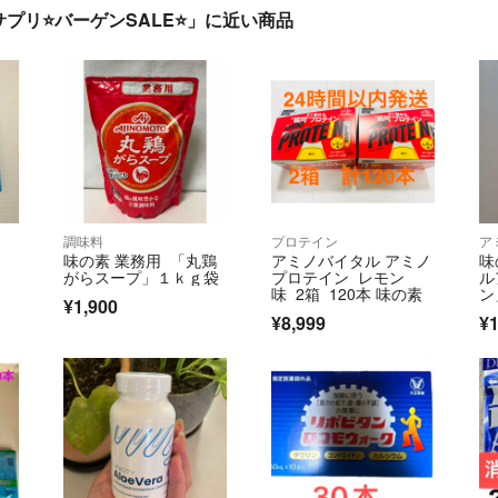
プリ⭐バーゲンSALE⭐」に近い商品
調味料
プロテイン
ア
」
味の素 業務用 「丸鶏
アミノバイタル アミノ
味
がらスープ」１ｋｇ袋
プロテイン レモン
ル
味 2箱 120本 味の素
ン
¥1,900
ー
¥8,999
¥1