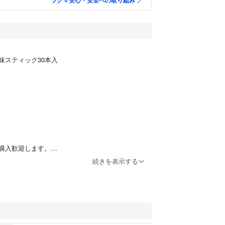
ラクマ安心・安全への取り組み
味スティック30本入
購入歓迎します。
あっても気にせずご購入ください)
続きを表示する
格不可