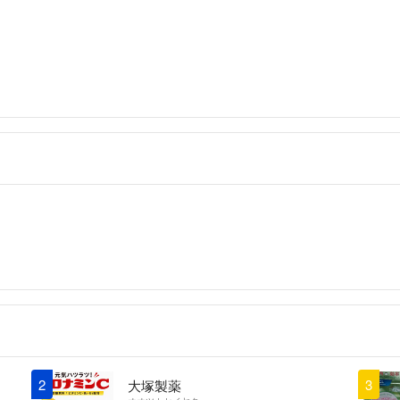
しております。
発送はおおよそ1
(基本的に日付指
(主な発送日は木
※これとこれ合わ
整させていただき
衛生管理は徹底し
(サプリの場合、
てお届けになりま
自宅保存ですが専
り、ペットも飼っ
タバコも吸いませ
※いきなり非常識
コメントや意味不
さい。
コピペのお値下げ
2
3
大塚製薬