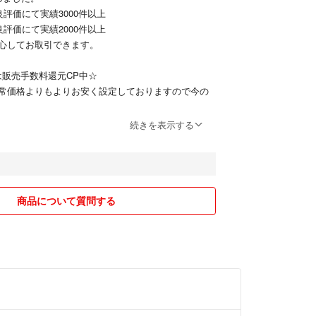
良評価にて実績3000件以上
良評価にて実績2000件以上
心してお取引できます。
までは販売手数料還元CP中☆
常価格よりもよりお安く設定しておりますので今の
続きを表示する
出品していきます。
の兼ね合いで受取評価を、26日以降とする場合があ
くださいませ。
商品について質問する
しないでください)
留する場合もあります)
気持ちよくお取り引きできることを心がけていま
定期で余ってしまったり飲みきれなかった物を出品