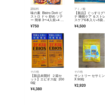
調味料
アミノ酸
味の素 Bistro Do® ビ
【新品】ぐっすりグ
ストロ ドゥ 炒め ソテ
ナ 睡眠ケア ＆スト
ー 簡単 3〜4人前×4 洋
スケア6本入り×5袋
風 洋食 ソースをから
0本）
¥750
¥4,500
めるだけ！ チキン 肉
その他
その他
【新品未開封 ２箱セ
サントリー セサミン
ット】エビオス錠 200
X 90粒
0錠
¥2,920
¥4,380