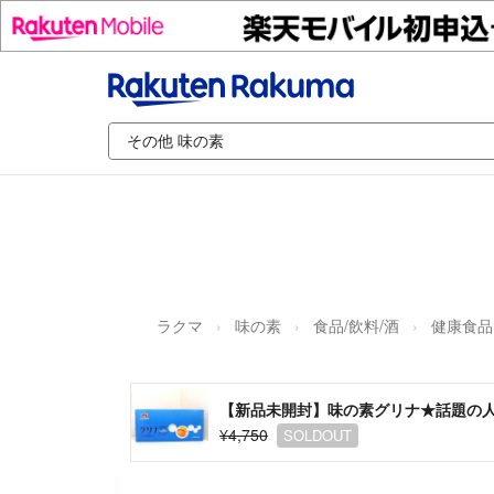
ラクマ
味の素
食品/飲料/酒
健康食品
【新品未開封】味の素グリナ★話題の人
¥4,750
SOLDOUT