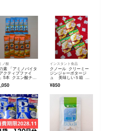
ミノ酸
インスタント食品
の素 「アミノバイタ
クノール クリーミー
アクティブファイ
ジンジャーポタージ
」5本 クエン酸チャ
ュ 美味しい５箱 お
ジ5本
🉐ですヨ‼️
,050
¥850