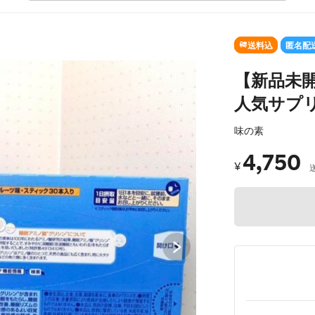
SOLD OUT
送料込
匿名配
【新品未
人気サプリ
味の素
4,750
¥