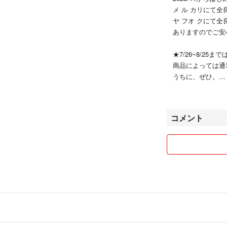
メ ル カリにて全
ヤ フオ クにて全
ありますのでご安
★7/26~8/25
商品によっては通
うちに、ぜひ。
各種色んな商品を
コメント
※※重要※※
毎月の販売手数料
りますのでご了承
(評価などは催促
(1ヶ月以上評価保
出来る限りお互い
す。
※主にサプリなど