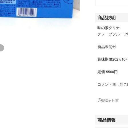
商品説明
味の素グリナ
グレープフルーツ
新品未開封
賞味期限2027/10~
定価 5560円
コメント無し即ご
(他にコメントが
約2ヶ月前
お値下げ、希望価
#味の素グリナ
商品情報