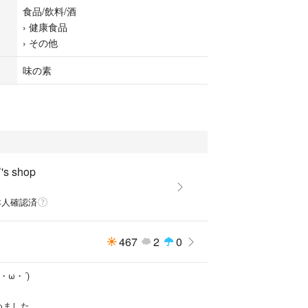
食品/飲料/酒
›
健康食品
›
その他
味の素
's shop
本人確認済
467
2
0
・ω・´)
じめました。