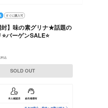
送
すぐに購入可
開封】味の素グリナ★話題の
⭐バーゲンSALE⭐
送料込
SOLD OUT
本人確認済
紛失補償有