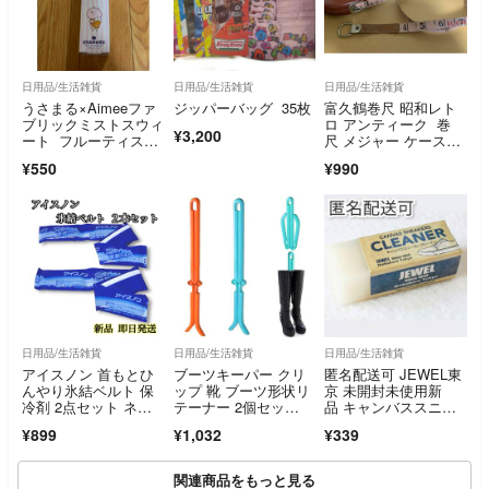
日用品/生活雑貨
日用品/生活雑貨
日用品/生活雑貨
うさまる×Aimeeファ
ジッパーバッグ 35枚
富久鶴巻尺 昭和レト
ブリックミストスウィ
ロ アンティーク 巻
¥3,200
ート フルーティスウ
尺 メジャー ケース付
ィートの香り
き 30m
¥550
¥990
日用品/生活雑貨
日用品/生活雑貨
日用品/生活雑貨
アイスノン 首もとひ
ブーツキーパー クリ
匿名配送可 JEWEL東
んやり氷結ベルト 保
ップ 靴 ブーツ形状リ
京 未開封未使用新
冷剤 2点セット ネッ
テーナー 2個セッ
品 キャンバススニー
ククーラー
ト ブーツスタンド
カークリーナー 最短
¥899
¥1,032
¥339
即日発送
関連商品をもっと見る