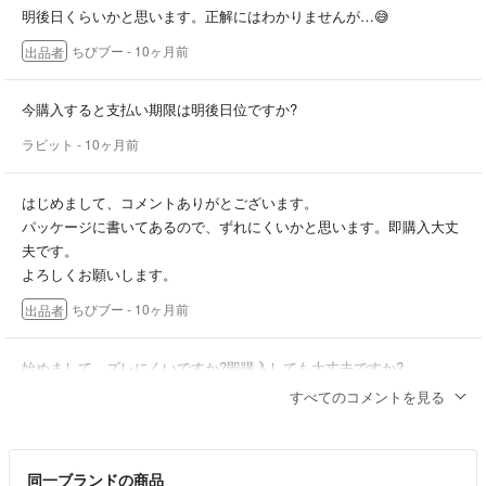
明後日くらいかと思います。正解にはわかりませんが…😅
専用ページ設置の際は商品のお値段と送料をプラスしたお値段から手数
ちびブー
- 10ヶ月前
出品者
料をプラスさせて頂きます。
当方に商品代金と送料分の利益があるように計算させて頂きますのでご
理解ください。
今購入すると支払い期限は明後日位ですか?
ラビット
- 10ヶ月前
複数コメントがあった場合、条件の良い方にお譲りいたします。他で譲
り先が決まるとページが削除される場合があります。ご容赦下さい。
はじめまして、コメントありがとございます。
パッケージに書いてあるので、ずれにくいかと思います。即購入大丈
宜しくお願い致します。
夫です。
よろしくお願いします。
ちびブー
- 10ヶ月前
出品者
始めまして。ズレにくいですか?即購入しても大丈夫ですか?
すべてのコメントを見る
ラビット
- 10ヶ月前
同一ブランドの商品