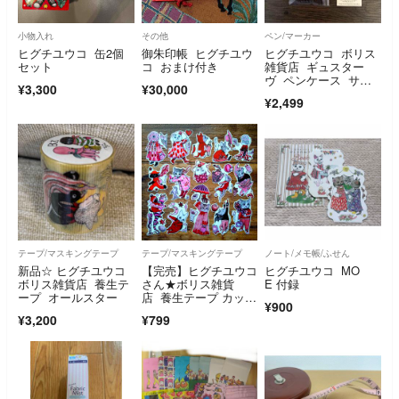
小物入れ
その他
ペン/マーカー
ヒグチユウコ 缶2個
御朱印帳 ヒグチユウ
ヒグチユウコ ボリス
セット
コ おまけ付き
雑貨店 ギュスター
ヴ ペンケース サー
¥3,300
¥30,000
カス ショップカード
¥2,499
テープ/マスキングテープ
テープ/マスキングテープ
ノート/メモ帳/ふせん
新品☆ ヒグチユウコ
【完売】ヒグチユウコ
ヒグチユウコ MO
ボリス雑貨店 養生テ
さん★ボリス雑貨
E 付録
ープ オールスター
店 養生テープ カット
¥900
『RED』１５枚
¥3,200
¥799