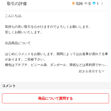
取引の評価
526
5
1
こんにちは。
気持ちの良い取引を心がけますのでよろしくお願いします。
宜しくお願いいたします。
出品商品について
はじめにコメントをお願いします。期間によってはお返事が遅れてる事
があります。ご容赦下さい。
梱包はプチプチ、ビニール袋、ダンボール、厚紙などは再利用でやって
います。ご了承下さい。
続きを表示する
発送は1番安価のものでやらせて頂きます。
希望があれば、変更も出来ますが追加料金を頂く場合があります。
コメント
また、荷物の計量は自宅でしています。
誤差が生じた場合は送料を多く頂いた時もしても返金は致しません。も
ちろん足らなかった場合も請求は致しませんのでその旨ご理解下さい。
商品について質問する
定形外普通郵便の場合、輸送途中での商品に破損.紛失の補償はござい
ませんのでご理解下さい。