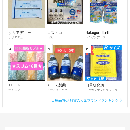
クリアデュー
コストコ
Hakugen Earth
クリアデュー
コストコ
ハクゲンアース
4
5
6
TEIJIN
アース製薬
日革研究所
テイジン
アースセイヤク
ニッカクケンキュウショ
日用品/生活雑貨の人気ブランドランキング