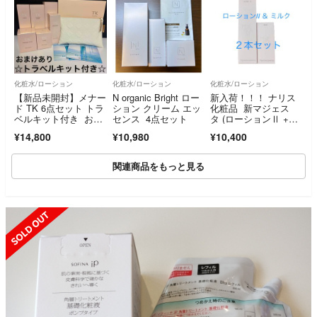
化粧水/ローション
化粧水/ローション
化粧水/ローション
【新品未開封】メナー
N organic Bright ロー
新入荷！！！ ナリス
ド TK 6点セット トラ
ション クリーム エッ
化粧品 新マジェス
ベルキット付き おま
センス 4点セット
タ (ローションⅡ +ミ
けあり リニューア
ルク)2点セット
¥14,800
¥10,980
¥10,400
ル 新発売
関連商品をもっと見る
SOLD OUT