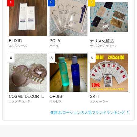
1
2
3
ELIXIR
POLA
ナリス化粧品
エリクシール
ポーラ
ナリスケショウヒン
4
5
6
COSME DECORTE
ORBIS
SK-II
コスメデコルテ
オルビス
エスケーツー
化粧水/ローションの人気ブランドランキング