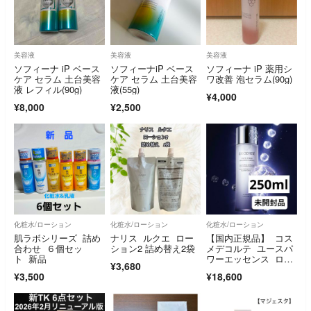
美容液
美容液
美容液
ソフィーナ iP ベース
ソフィーナiP ベース
ソフィーナ iP 薬用シ
ケア セラム 土台美容
ケア セラム 土台美容
ワ改善 泡セラム(90g)
液 レフィル(90g)
液(55g)
¥4,000
¥8,000
¥2,500
化粧水/ローション
化粧水/ローション
化粧水/ローション
肌ラボシリーズ 詰め
ナリス ルクエ ロー
【国内正規品】 コス
合わせ ６個セッ
ション2 詰め替え2袋
メデコルテ ユースパ
ト 新品
ワーエッセンス ロー
¥3,680
ション 250ml
¥3,500
¥18,600