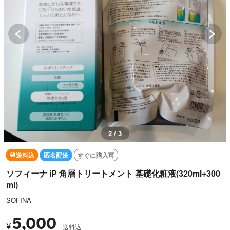
3 / 3
送料込
匿名配送
すぐに購入可
ソフィーナ iP 角層トリートメント 基礎化粧液(320ml+300
ml)
SOFINA
5,000
¥
送料込