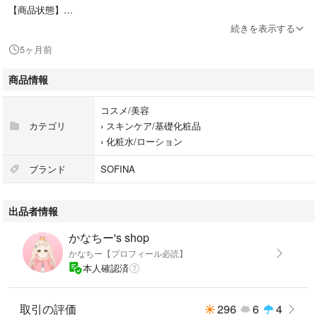
【商品状態】
・購入時期：令和8年2月
続きを表示する
・残量：新品
5ヶ月前
商品情報
#ソフィーナiP
#4901301446084
コスメ/美容
#コスメ/美容
カテゴリ
›
スキンケア/基礎化粧品
#スキンケア/基礎化粧品
›
化粧水/ローション
#化粧水/ローション
ブランド
SOFINA
出品者情報
かなちー's shop
かなちー【プロフィール必読】
本人確認済
取引の評価
296
6
4