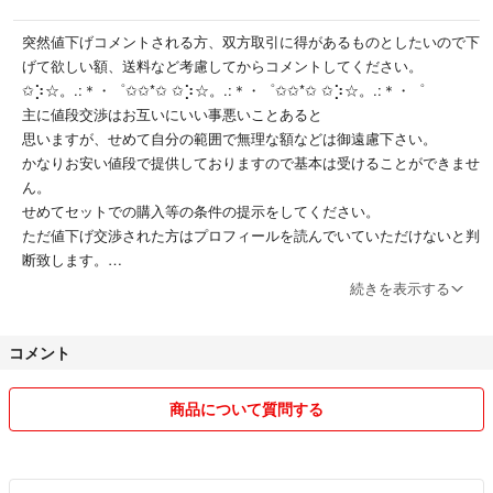
突然値下げコメントされる方、双方取引に得があるものとしたいので下
げて欲しい額、送料など考慮してからコメントしてください。
✩⡱☆。.:＊・゜✩✩*✩ ✩⡱☆。.:＊・゜✩✩*✩ ✩⡱☆。.:＊・゜
主に値段交渉はお互いにいい事悪いことあると
思いますが、せめて自分の範囲で無理な額などは御遠慮下さい。
かなりお安い値段で提供しておりますので基本は受けることができませ
ん。
せめてセットでの購入等の条件の提示をしてください。
ただ値下げ交渉された方はプロフィールを読んでいていただけないと判
断致します。
✩⡱☆。.:＊・゜✩✩*✩ ✩⡱☆。.:＊・゜✩✩*✩ ✩⡱☆。.:＊・゜
続きを表示する
他サイトにも出品中の為売れ切れてしまったらキャンセルさせて頂きま
す。
コメント
箱に入らないなどの場合外箱からだし外箱を折り畳んで発送します。
商品について質問する