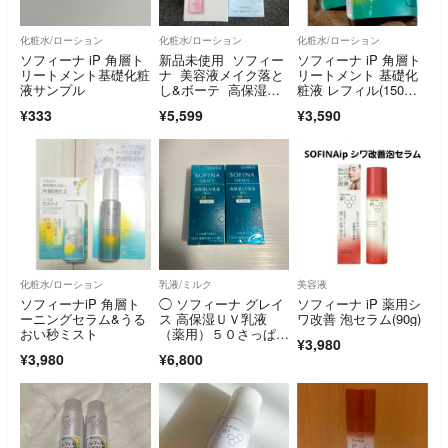
化粧水/ローション
化粧水/ローション
化粧水/ローション
ソフィーナ iP 角層ト
新品未使用 ソフィー
ソフィーナ iP 角層ト
リートメント基礎化粧
ナ 美容液メイク落と
リートメント 基礎化
液サンプル
し&ボーテ 高保湿化
粧液 レフィル(150ml)
粧水
×2
¥333
¥5,599
¥3,590
化粧水/ローション
乳液/ミルク
美容液
ソフィーナiP 角層ト
◯ ソフィーナ グレイ
ソフィーナ iP 薬用シ
ーニングセラム&うる
ス 高保湿ＵＶ乳液
ワ改善 泡セラム(90g)
おい秒ミスト
（薬用）５０さっぱり
¥3,980
(30ml) ×2
¥3,980
¥6,800