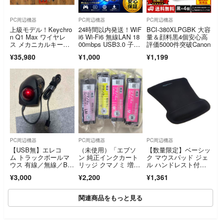
PC周辺機器
PC周辺機器
PC周辺機器
上級モデル！Keychro
24時間以内発送！WiF
BCI-380XLPGBK 大容
n Q1 Max ワイヤレ
i6 Wi-Fi6 無線LAN 18
量＆顔料黒4個安心高
ス メカニカルキーボ
00mbps USB3.0 子機
評価5000件突破Canon
ード 日本語配列
アダプタWindows11 0
¥35,980
¥1,000
¥1,199
8081
PC周辺機器
PC周辺機器
PC周辺機器
【USB無】エレコ
（未使用）「エブソ
【数量限定】ベーシッ
ム トラックボールマ
ン 純正インクカート
ク マウスパッド ジェ
ウス 有線／無線／Blu
リッジ クマノミ 増
ル ハンドレスト付
etooth 8ボタン 人差し
量 KUI-L（ライトマゼ
き 不規則 20×2
¥3,000
¥2,200
¥1,361
指 M-DPT1MRBK(1
ンダ、イエロー、マゼ
個)
ンダ×2）」
関連商品をもっと見る