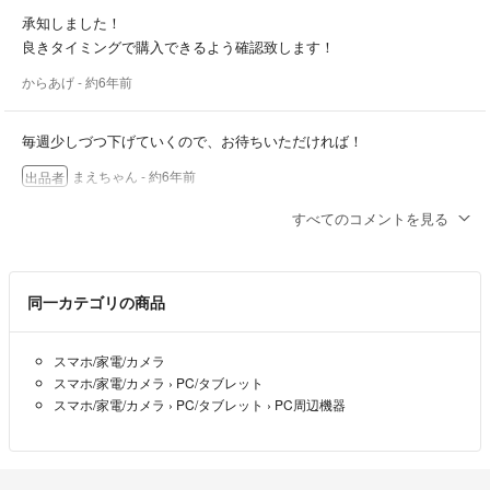
承知しました！
良きタイミングで購入できるよう確認致します！
からあげ
- 約6年前
毎週少しづつ下げていくので、お待ちいただければ！
まえちゃん
- 約6年前
出品者
すべてのコメントを見る
初めましてm(_ _)m
こちらの商品ですが3000円にて購入させて頂けないでしょうか？
ご確認よろしくお願いいたします。
同一カテゴリの商品
からあげ
- 約6年前
スマホ/家電/カメラ
スマホ/家電/カメラ
›
PC/タブレット
スマホ/家電/カメラ
›
PC/タブレット
›
PC周辺機器