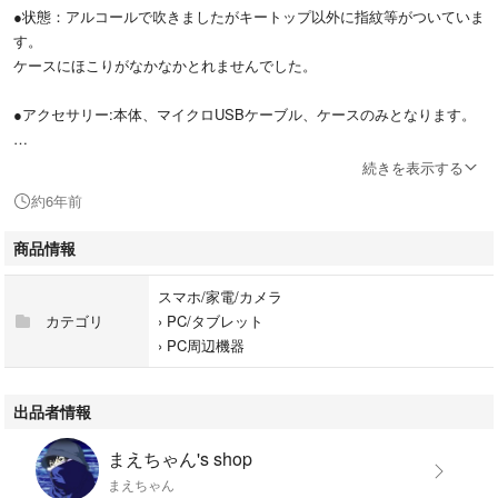
●状態：アルコールで吹きましたがキートップ以外に指紋等がついていま
す。
ケースにほこりがなかなかとれませんでした。
●アクセサリー:本体、マイクロUSBケーブル、ケースのみとなります。
●特徴
続きを表示する
オリジナル緑軸採用
約6年前
テンキーレスモデル
日本語配列版
商品情報
押下圧50g
スマホ/家電/カメラ
カテゴリ
›
PC/タブレット
›
PC周辺機器
出品者情報
まえちゃん's shop
まえちゃん