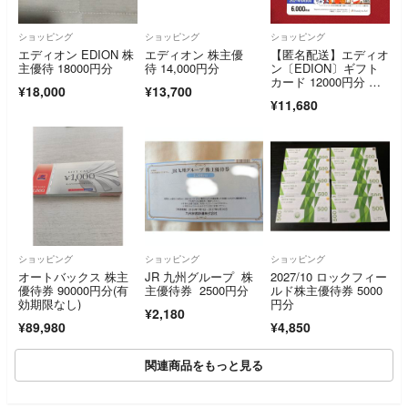
ショッピング
ショッピング
ショッピング
エディオン EDION 株
エディオン 株主優
【匿名配送】エディオ
主優待 18000円分
待 14,000円分
ン〔EDION〕ギフト
カード 12000円分 株
¥18,000
¥13,700
主優待券 商品券 ギフ
¥11,680
ト券 買物券 即決 最
新 新着 ｂ09
ショッピング
ショッピング
ショッピング
オートバックス 株主
JR 九州グループ 株
2027/10 ロックフィー
優待券 90000円分(有
主優待券 2500円分
ルド株主優待券 5000
効期限なし)
円分
¥2,180
¥89,980
¥4,850
関連商品をもっと見る