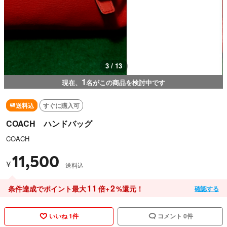
3 / 13
1
現在、
名がこの商品を検討中です
送料込
すぐに購入可
COACH ハンドバッグ
COACH
11,500
¥
送料込
11
2
条件達成でポイント最大
倍+
%還元！
確認する
いいね 1件
コメント 0件