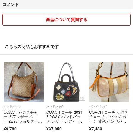
コメント
問い合わせください。
☆コメントのお返事が遅れる場合もございますがご了承下さい。
商品について質問する
☆恐縮ですが、お値下げ交渉はご遠慮いただいております。ご希望に添
えず申し訳ありませんが、どうぞよろしくお願いいたします。
※お値下げのご相談にはお応えしておりませんので、お返事も差し控え
こちらの商品もおすすめです
させていただいております。ご理解いただけますと幸いです。
☆ご購入後の返品、交換も致しかねます。
ご理解頂けると幸いです。
ハンドバッグ
ハンドバッグ
ハンドバッグ
COACH シグネチャ
COACH コーチ 2031
COACH コーチ シグネ
ー PVCレザー ペニ
5 2WAY ハンドバッ
チャー ミニバッグ ポ
ー 2way ショルダーバ
グ レザー レディー
ーチ 黄色 ハンドバッ
ッグ
ス [中古]
グ Y2K
¥9,780
¥37,950
¥7,480