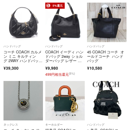
5%還元
ハンドバッグ
ハンドバッグ
ハンドバッグ
コーチ COACH カルメ
COACH イーディ ハン
45 COACH コーチ オ
ン ミニ キルティン
ドバッグ 2way ショル
ールドコーチ ハンド
グ 2WAY ハンドバッ
ダーバッグ レザー ブ
バッグ
グ バッグ レザー レデ
ラック BE000727-0006
¥39,300
¥9,980
¥10,580
ィース ブラック系 CY
97
710 【中古】
(5%)
499円相当還元
ネックレス
キーホルダー
ハンドバッグ