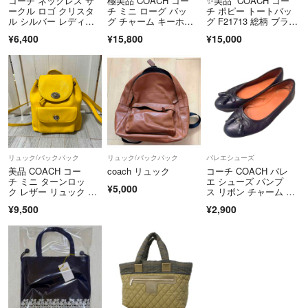
コーチ ネックレス サ
極美品 COACH コー
✨美品 COACH コー
ークル ロゴ クリスタ
チ ミニ ローグ バッ
チ ポピー トートバッ
ル シルバー レディー
グ チャーム キーホル
グ F21713 総柄 ブラッ
ス
ダー ダークグリー
ク
¥6,400
¥15,800
¥15,000
ン ペブルレザー イヤ
ホンケース
リュック/バックパック
リュック/バックパック
バレエシューズ
美品 COACH コー
coach リュック
コーチ COACH バレ
チ ミニ ターンロッ
エ シューズ パンプ
¥5,000
ク レザー リュック 巾
ス リボン チャーム 24.
着型 牛革
5cm
¥9,500
¥2,900