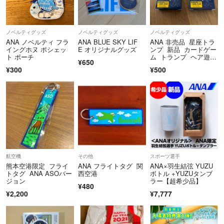
ノベルティグッズ
ノベルティグッズ
ノベルティグッズ
ANA ノベルティ フラ
ANA BLUE SKY LIF
ANA 非売品 星座トラ
イングホヌ ポシェッ
E オリジナルグッズ
ンプ 新品 カードゲー
ト ポーチ
ム トランプ ヘア遊
¥650
び まとめ売り
¥300
¥500
航空機
その他
スポーツ選手
熊本空港限定 フライ
ANA フライトタグ 関
ANA×羽生結弦 YUZU
トタグ ANA ASOバー
西空港
ボトル +YUZUタンブ
ジョン
ラー【超希少品】
¥480
¥2,200
¥7,777