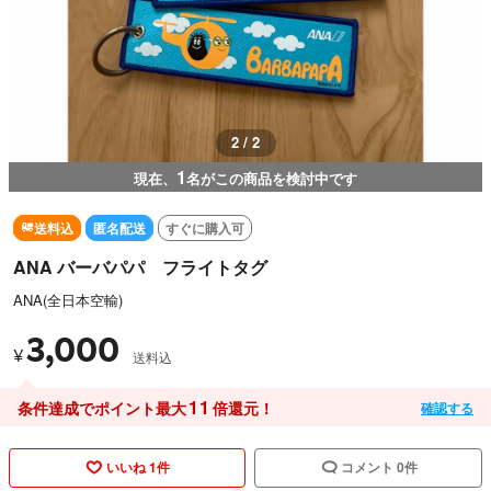
1 / 2
1
現在、
名がこの商品を検討中です
送料込
匿名配送
すぐに購入可
ANA バーバパパ フライトタグ
ANA(全日本空輸)
3,000
¥
送料込
11
条件達成でポイント最大
倍還元！
確認する
いいね 1件
コメント 0件