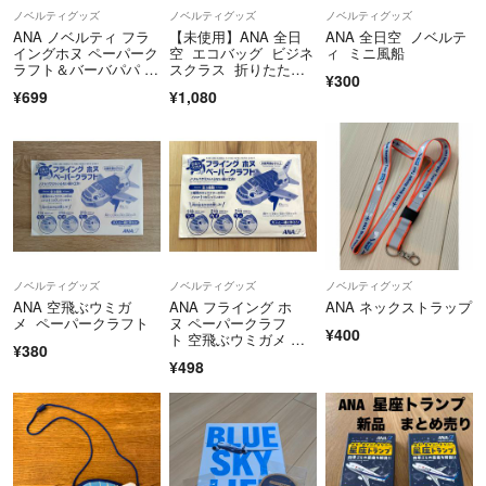
ノベルティグッズ
ノベルティグッズ
ノベルティグッズ
ANA ノベルティ フラ
【未使用】ANA 全日
ANA 全日空 ノベルテ
イングホヌ ペーパーク
空 エコバッグ ビジネ
ィ ミニ風船
ラフト＆バーバパパ フ
スクラス 折りたた
¥300
ライトタグ
み 2個セット
¥699
¥1,080
ノベルティグッズ
ノベルティグッズ
ノベルティグッズ
ANA 空飛ぶウミガ
ANA フライング ホ
ANA ネックストラップ
メ ペーパークラフト
ヌ ペーパークラフ
¥400
ト 空飛ぶウミガメ 新
¥380
品未使用未開封品
¥498