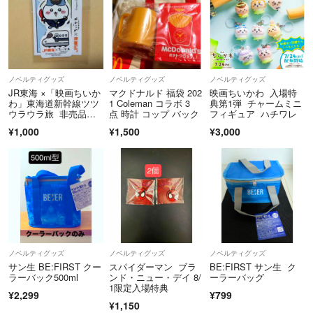
ノベルティグッズ
ノベルティグッズ
ノベルティグッズ
JR東海 ×「映画ちいか
マクドナルド 福袋 202
映画ちいかわ 入場特
わ」東海道新幹線ツツ
1 Coleman コラボ 3
典第1弾 チャームミニ
ウラウラ旅 非売品特
点 時計 コップ バック
フィギュア ハチワレ
典第1弾オリジナルダ
¥1,000
¥1,500
¥3,000
イカットステッカー 4
枚セット
ノベルティグッズ
ノベルティグッズ
ノベルティグッズ
サン生 BE:FIRST クー
スパイダーマン ブラ
BE:FIRST サン生 ク
ラーバック500ml
ンド・ニュー・デイ 8/
ーラーバッグ
1限定入場特典
¥2,299
¥799
¥1,150