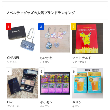
ノベルティグッズの人気ブランドランキング
1
2
3
CHANEL
ちいかわ
マクドナルド
シャネル
チイカワ
マクドナルド
4
5
6
Dior
ポケモン
キリン
ディオール
ポケモン
キリン