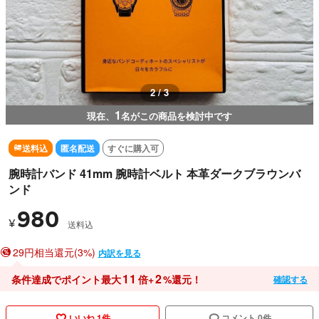
3 / 3
1
現在、
名がこの商品を検討中です
送料込
匿名配送
すぐに購入可
腕時計バンド 41mm 腕時計ベルト 本革ダークブラウンバ
ンド
980
¥
送料込
29円相当還元(3%)
内訳を見る
11
2
条件達成でポイント最大
倍+
%還元！
確認する
いいね 1件
コメント 0件