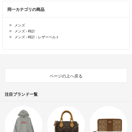
❇️梱包について
同一カテゴリの商品
簡易包装でコンパクトにお届けします。
梱包資材がリサイクルだったり、圧縮したり、箱から出して発送するこ
ともございます。
メンズ
メンズ
›
時計
❇️新品の電化製品について
メンズ
›
時計
›
レザーベルト
新品未開封でお届けする為に、動作未確認です。
初期不良や動作確認はメーカー様へお問い合わせ下さい。
また、保証や交換の書面が入っている場合もございますが、こちらも直
接メーカー様へご連絡してください。
当方では一切の保証に対応する事が出来ません。
事前にご了承の上、ご購入をお願いいたします。
ページの上へ戻る
❇️お取引完了後の対応はいたしかねます。
注目ブランド一覧
何かございましたら、必ず受け取り評価前にご連絡ください。
お一人お一人と
誠心誠意対応させていただきます✨