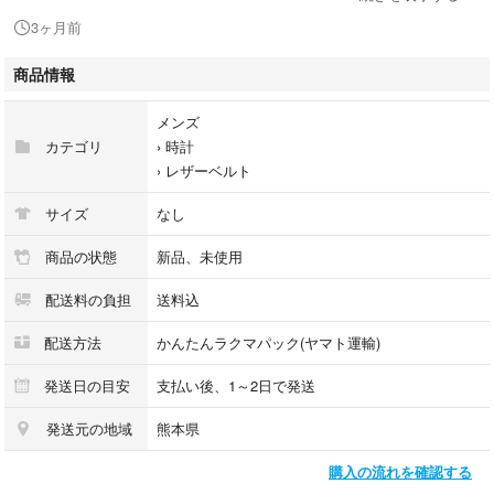
3ヶ月前
-------✧商品説明✧-------
商品情報
本革製のダークブラウンバンド、スクエア型スマートウォッチに最適。
メンズ
- ブランド: XYTYJQ
カテゴリ
›
時計
- 素材: 本革
›
レザーベルト
- 色: ダークブラウン
- 互換性: スマートウォッチ用
サイズ
なし
- スタイル: カジュアル
- デザイン: スクエア型
商品の状態
新品、未使用
- 製造国: 中国
配送料の負担
送料込
$$900
配送方法
かんたんラクマパック(ヤマト運輸)
０＊210＊6=D84
発送日の目安
支払い後、1～2日で発送
発送元の地域
熊本県
購入の流れを確認する