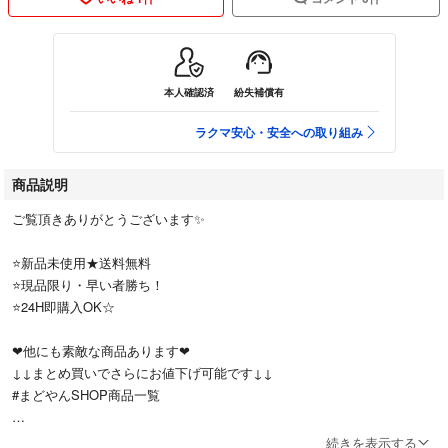
本人確認済
紛失補償有
ラクマ安心・安全への取り組み
商品説明
ご覧頂きありがとうございます✨
⭐️新品未使用★送料無料
⭐️現品限り・早い者勝ち！
⭐️24H即購入OK☆
❤︎他にも素敵な商品あります❤︎
↓↓まとめ買いでさらにお値下げ可能です↓↓
#まどやんSHOP商品一覧
#まどやんファッション
続きを表示する