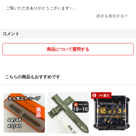
ご覧いただきありがとうございます✨
続きを表示する
古着やアパレル、雑貨などのファッションをメインに断捨離出品してお
ります★★
コメント
中古品から未使用品まで幅広く扱っています。
できる限り商品の詳細は記載しておりますが、
不明点などありましたら、お気軽にコメントくださいね！
商品について質問する
お値下げ交渉→大歓迎❤️
即購入大歓迎❤️
↓↓↓フォロー割、おまとめ割あります↓↓↓
こちらの商品もおすすめです
❇️フォロワー様限定割引❇️
1000~2999円→50円引き
3%還元
3000円〜→100円引き
8000円〜→200円引き
15000円〜→300円引き
購入前にコメント欄で
フォローしましたとお伝えください
(※ご購入後は割引出来ません)