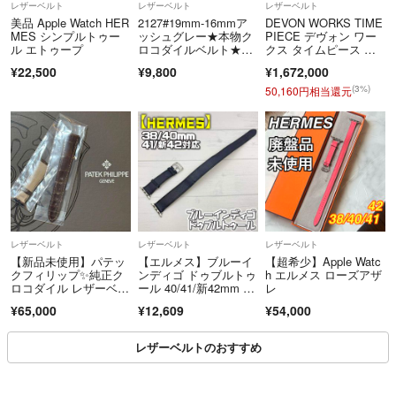
レザーベルト
レザーベルト
レザーベルト
不定期にゲリラセール開催しますので
美品 Apple Watch HER
2127#19mm-16mmア
DEVON WORKS TIME
見逃したくない方はフォローして要チェック❤️
MES シンプルトゥー
ッシュグレー★本物ク
PIECE デヴォン ワー
ル エトゥープ
ロコダイルベルト★ス
クス タイムピース ワ
イス製
ークスタイムピース ト
¥22,500
¥9,800
¥1,672,000
❇️2個以上のご購入♡
レッド1
(3%)
50,160円相当還元
商品個数によって
おまとめ割引できますので
お気軽にコメントください
❇️購入について
24時間即購入OK✌️早い者勝ちです❣️
コメント欄で交渉中でも、ラクマのルール通り先に購入された方優先に
なります。
レザーベルト
レザーベルト
レザーベルト
【新品未使用】パテッ
【エルメス】ブルーイ
【超希少】Apple Watc
❇️発送について
クフィリップ✨純正ク
ンディゴ ドゥブルトゥ
h エルメス ローズアザ
ロコダイル レザーベル
ール 40/41/新42mm 61
レ
原則として48時間以内に発送します。
ト 時計ベルト
9
ラクマパック(日本郵便)⇔ラクマパック(ヤマト運輸)へ変更する場合も
¥65,000
¥12,609
¥54,000
ございます。
普通郵便は到着までに1週間ほどかかる場合もございます。
レザーベルトのおすすめ
ご希望の発送方法があればご購入前にコメントください。