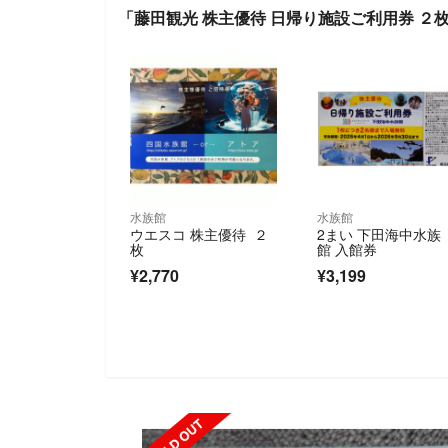
「藤田観光 株主優待 日帰り施設ご利用券 ２
水族館
水族館
ウエスコ 株主優待 ２
2まい 下田海中水族
枚
館 入館券
¥2,770
¥3,199
SOLD OUT