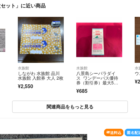
枚セット」に近い商品
水族館
水族館
水
しながわ 水族館 品川
八景島シーパラダイ
ウ
水族館 入館券 大人 2枚
ス ワンデーパス優待
¥2
券（割引券）最大5名
¥2,550
で合計4500円引に
¥685
関連商品をもっと見る
送料込
匿名配