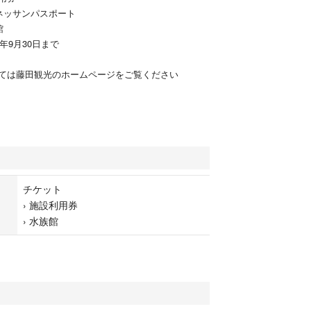
ネッサンパスポート
館
年9月30日まで
ては藤田観光のホームページをご覧ください
チケット
›
施設利用券
›
水族館