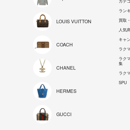
カテ
ラン
買取
LOUIS
VUITTON
人気
キャ
COACH
ラクマp
ラク
集
CHANEL
ラク
SPU
HERMES
GUCCI