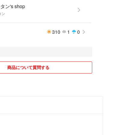
タン's shop
タン
310
1
0
商品について質問する