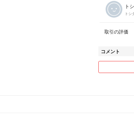
トシ
トシ
取引の評価
コメント