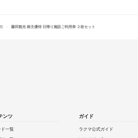
館
藤田観光 株主優待 日帰り施設ご利用券 ２枚セット
テンツ
ガイド
ンド一覧
ラクマ公式ガイド