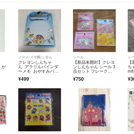
ノート/メモ帳/ふせん
シール
シ
クレヨンしんちゃ
【新品未開封】クレヨ
【
くが
ん アクリルバインダ
ンしんちゃん シール 3
ち
ーメモ おやすみパジ
点セット フレークシ
mi
ャマ
ール タイル風
¥499
¥750
¥3