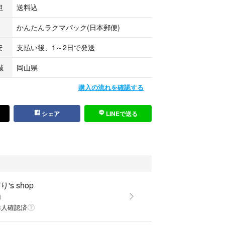
担
送料込
かんたんラクマパック(日本郵便)
安
支払い後、1～2日で発送
域
岡山県
購入の流れを確認する
シェア
LINEで送る
's shop
り
本人確認済