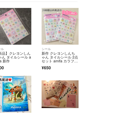
ール
シール
新品】クレヨンしん
新作 クレヨンしんち
ゃん タイルシール a
ゃん タイルシール 2点
fa 新作
セット amifa カラフル
ポップ
00
¥650