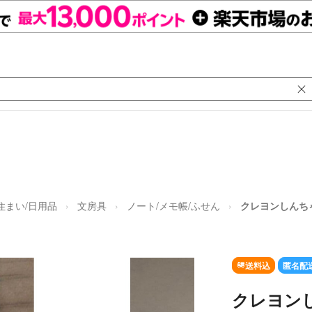
住まい/日用品
文房具
ノート/メモ帳/ふせん
クレヨンしんち
送料込
匿名配
クレヨン