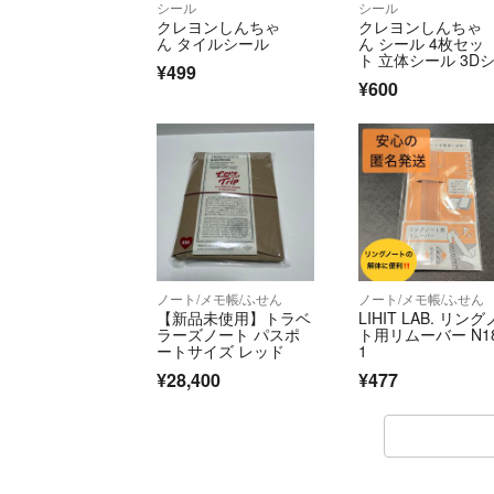
シール
シール
クレヨンしんちゃ
クレヨンしんちゃ
ん タイルシール
ん シール 4枚セッ
ト 立体シール 3D
¥499
ル ぷくぷくシール
¥600
ノート/メモ帳/ふせん
ノート/メモ帳/ふせん
【新品未使用】トラベ
LIHIT LAB. リン
ラーズノート パスポ
ト用リムーバー N1
ートサイズ レッド
1
¥28,400
¥477