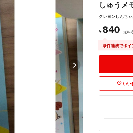
しゅうメ
クレヨンしんちゃ
840
¥
送料
条件達成でポイ
いいね