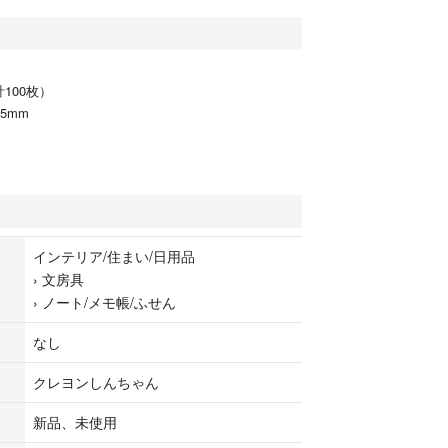
100枚）
05mm
インテリア/住まい/日用品
›
文房具
›
ノート/メモ帳/ふせん
なし
クレヨンしんちゃん
新品、未使用