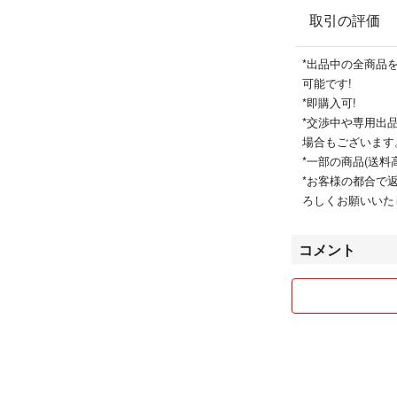
取引の評価
*出品中の全商品
可能です!
*即購入可!
*交渉中や専用出
場合もございます
*一部の商品(送料
*お客様の都合で
ろしくお願いいた
コメント