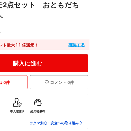
モ2点セット おともだち
ん
込
11
確認する
ント最大
倍還元！
購入に進む
 0件
コメント 0件
本人確認済
紛失補償有
ラクマ安心・安全への取り組み