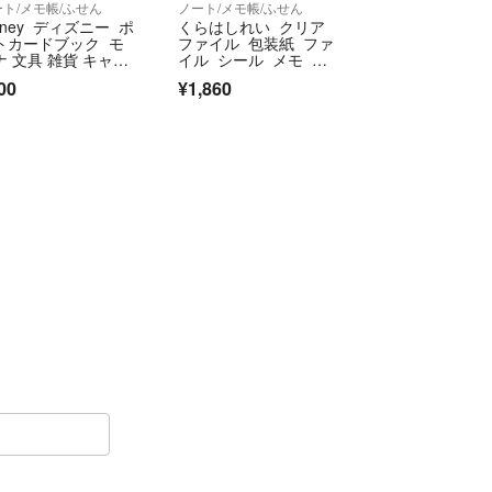
ト/メモ帳/ふせん
ノート/メモ帳/ふせん
sney ディズニー ポ
くらはしれい クリア
トカードブック モ
ファイル 包装紙 ファ
ナ 文具 雑貨 キャラ
イル シール メモ ま
ター
とめ売り 文房具 セッ
00
¥1,860
ト