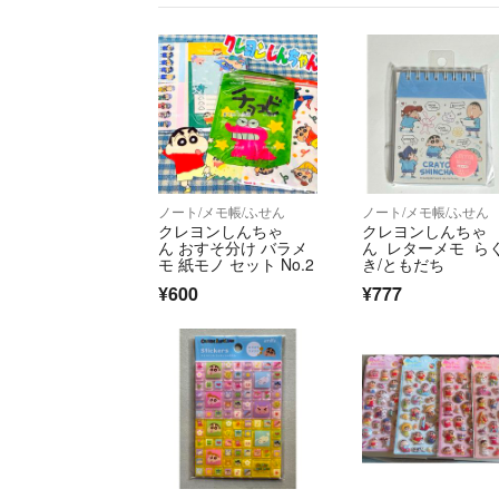
ノート/メモ帳/ふせん
ノート/メモ帳/ふせん
クレヨンしんちゃ
クレヨンしんちゃ
ん おすそ分け バラメ
ん レターメモ ら
モ 紙モノ セット No.2
き/ともだち
¥600
¥777