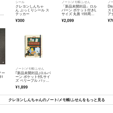
シール
ノート/メモ帳/ふせん
ノー
クレヨンしんちゃ
「新品未開封品」ロル
Di
ん ぷっくりシール ス
バーン ポケット付きL
ス
シー
テッカー
サイズ 丸善 155周年
ア
記念 社屋
ク
¥300
¥2,099
¥7
ノート/メモ帳/ふせん
グノー
｢新品未開封品｣ロルバ
81
ーン ポケット付Lサイ
ズ ペリープル パッキ
ング 完売商品 ウェブ
¥1,899
ショップ限定
クレヨンしんちゃんのノート/メモ帳/ふせんをもっと見る