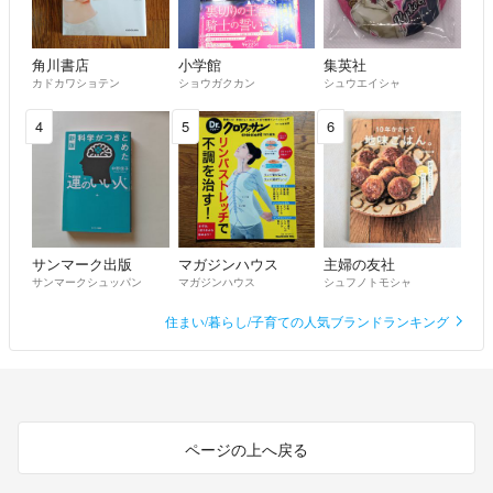
角川書店
小学館
集英社
カドカワショテン
ショウガクカン
シュウエイシャ
4
5
6
サンマーク出版
マガジンハウス
主婦の友社
サンマークシュッパン
マガジンハウス
シュフノトモシャ
住まい/暮らし/子育ての人気ブランドランキング
ページの上へ戻る