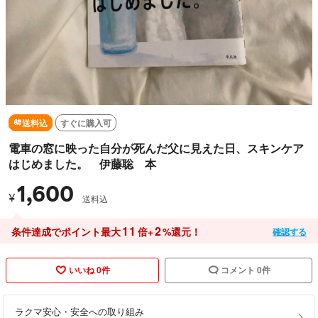
送料込
すぐに購入可
電車の窓に映った自分が死んだ父に見えた日、スキンケア
はじめました。 伊藤聡 本
1,600
¥
送料込
11
2
条件達成でポイント最大
倍+
%還元！
確認する
いいね 0件
コメント 0件
ラクマ安心・安全への取り組み