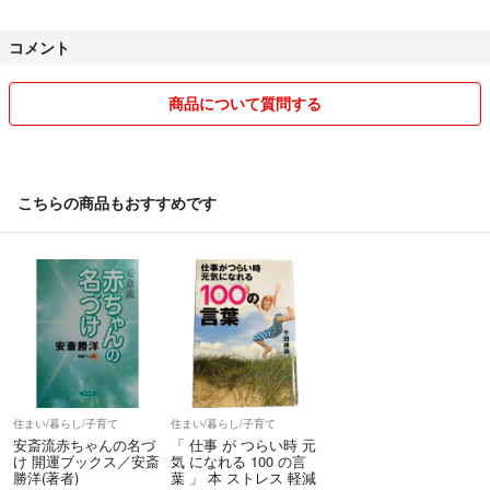
コメント
商品について質問する
こちらの商品もおすすめです
住まい/暮らし/子育て
住まい/暮らし/子育て
安斎流赤ちゃんの名づ
「 仕事 が つらい時 元
け 開運ブックス／安斎
気 になれる 100 の言
勝洋(著者)
葉 」 本 ストレス 軽減