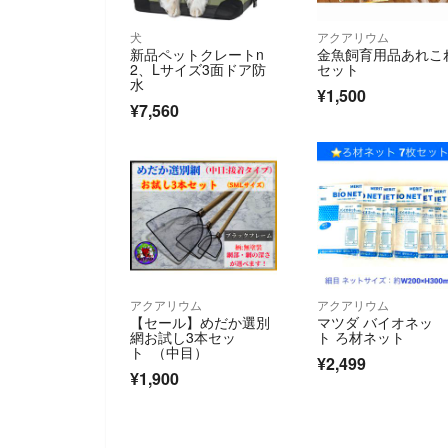
犬
アクアリウム
新品ペットクレートn
金魚飼育用品あれこ
2、Lサイズ3面ドア防
セット
水
¥1,500
¥7,560
アクアリウム
アクアリウム
【セール】めだか選別
マツダ バイオネッ
網お試し3本セッ
ト ろ材ネット
ト （中目）
¥2,499
¥1,900