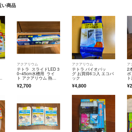
」に近い商品
アクアリウム
アクアリウム
ア
テトラ スライドLED 3
テトラ バイオバッ
2
0~45cm水槽用 ライ
グ お買得6コ入 エコパ
ボ
ぬ
ト アクアリウム 熱帯
ック
ト
魚
長
¥2,700
¥4,800
¥2
e