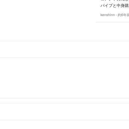
パイプと中身購
kenshinn
- 約6年