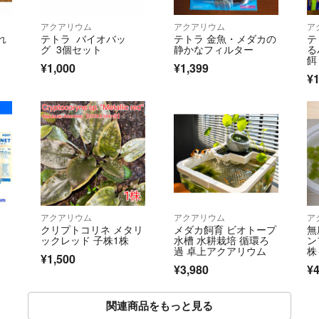
アクアリウム
アクアリウム
ア
れ
テトラ バイオバッ
テトラ 金魚・メダカの
テ
グ 3個セット
静かなフィルター
る
餌
¥1,000
¥1,399
オ
¥1
アクアリウム
アクアリウム
ア
クリプトコリネ メタリ
メダカ飼育 ビオトープ
無
ックレッド 子株1株
水槽 水耕栽培 循環ろ
ン
過 卓上アクアリウム
株
¥1,500
節
¥3,980
¥
ト
関連商品をもっと見る