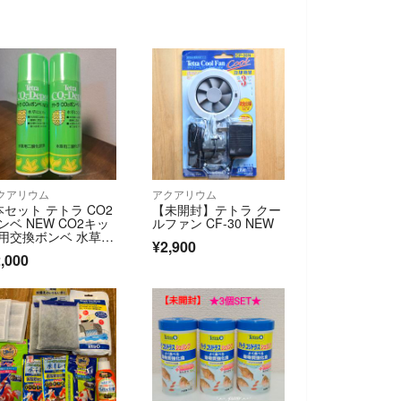
クアリウム
アクアリウム
本セット テトラ CO2
【未開封】テトラ クー
ンベ NEW CO2キッ
ルファン CF-30 NEW
用交換ボンベ 水草成
¥2,900
促進 水槽用品 水草 T
,000
tra CO2添加