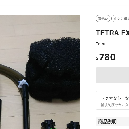
OUT
着払い
すぐに購
TETRA EX
Tetra
780
¥
ラクマ安心・安
補償制度やカスタ
商品説明