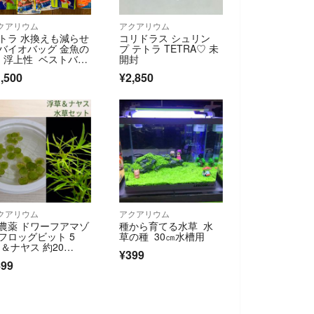
クアリウム
アクアリウム
トラ 水換えも減らせ
コリドラス シュリン
バイオバッグ 金魚の
プ テトラ TETRA♡ 未
 浮上性 ベストバイ
開封
等セット
,500
¥2,850
クアリウム
アクアリウム
農薬 ドワーフアマゾ
種から育てる水草 水
フロッグビット 5
草の種 30㎝水槽用
 ＆ナヤス 約20
¥399
 【水質浄化水草セッ
499
】