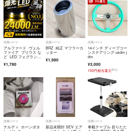
5%還元
汎用パーツ
汎用パーツ
汎用パーツ
アルファード ヴェル
BRZ 純正 マフラーカ
14インチ ディープコー
ファイア プリウス な
ッター
ンステアリング usdm j
ど LED フォグラン
dm
¥1,980
プ イエロー
¥1,780
¥3,000
(5%)
150円相当還元
汎用パーツ
汎用パーツ
汎用パーツ
ナルディ ホーンボタ
新品未開封 SEV エア
車載テーブル 折りたた