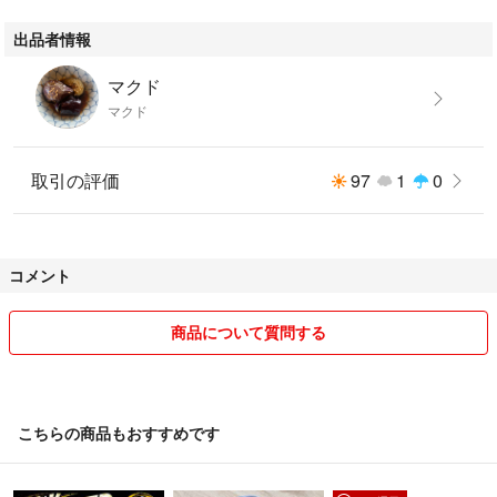
いすゞ
出品者情報
エルフ フォワード ギガ
UD
マクド
クオン アトラス コンドル ビックサム
マクド
【保証期間】
ご購入頂きました商品について商品到着から1週間の初期不良対応期間を
取引の評価
97
1
0
設けておりますので、必ず早めに動作確認を行ってください。
【注意事項】
※ご使用のモニターにより、色味が若干異なる場合があります。
コメント
※取り付ける前に必ず事前確認で点灯チェックを行って下さい。
■ご使用可能な照明器具の一例ですが、実際の器具によっては適合しない
商品について質問する
場合がありますので、ご購入前に必ず現車の仕様をご確認ください。
※お取付、ご使用については自己責任にてお願いします。
※取付に関する工賃等につきましてはお客様ご負担となります。いかなる
場合でも工賃等の保証はございません。
こちらの商品もおすすめです
※万が一、本製品により生じた事故・損害等は、弊社では一切の責任を保
証できかねます。予めご了承下さい。