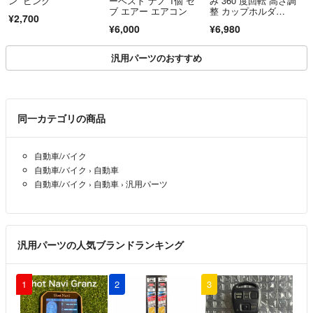
ン ピンク
ーベスト ナノ 1個 セ
み 360 度回転 高さ調
ブ エアー エアコン
整 カップホルダ
¥2,700
ー 2 個付き
¥6,000
¥6,980
汎用パーツのおすすめ
同一カテゴリの商品
自動車/バイク
自動車/バイク
›
自動車
自動車/バイク
›
自動車
›
汎用パーツ
汎用パーツの人気ブランドランキング
1
2
3