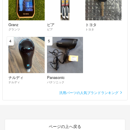
Granz
ピア
トヨタ
グランツ
ピア
トヨタ
4
5
ナルディ
Panasonic
ナルディ
パナソニック
汎用パーツの人気ブランドランキング
ページの上へ戻る