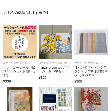
☂️の評価は相手の勘違いによるものです。
少しでも疑問に思ったら質問していただければお答えします。
こちらの商品もおすすめです
◎ハンドメイド品は、sold outしたものでも希望があれば再度作ります
ので、気軽にコメントいただければと思います。
※基本的に匿名配送ですが、壁面はA4より大きいサイズは普通郵便にな
ります。
※土日祝は基本発送していません。
カード/レター/ラッピング
カード/レター/ラッピング
カード/レター/ラッピング
サンキューシール №3
nana's green tea ポス
【ハンドメイド】グラ
72K よろしくお願いし
トカード 2枚セット
フチェック柄 長封筒 8
ます
枚 くすみカラー
¥300
¥330
¥300