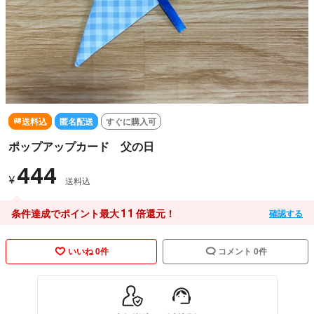
送料込
匿名配送
すぐに購入可
ポップアップカード 父の日
444
¥
送料込
11
条件達成でポイント最大
倍還元！
確認する
いいね 0件
コメント 0件