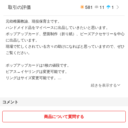
取引の評価
581
11
1
元幼稚園教諭、現役保育士です。
ハンドメイド品をマイペースに出品していきたいと思います。
ポップアップカード、壁面制作（折り紙）、ビーズアクセサリーを中心
に出品しています。
現場で忙しくされている方々の助けになればと思っていますので、ぜひ
ご覧ください。
ポップアップカードは1枚の値段です。
ピアス↔︎イヤリングは変更可能です。
リングはサイズ変更可能です。
続きを表示する
太って着れなくなった洋服や、着なくなった大きいサイズの洋服も出品
していますので、そちらもぜひご覧ください。
コメント
まとめ買い、お値下げお気軽にお声がけください。
素人保管のため、見落としがある場合があります。
商品について質問する
詳しく見たい方はコメントいただければ写真を追加します。