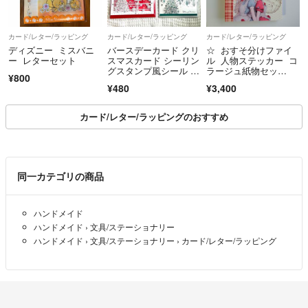
カード/レター/ラッピング
カード/レター/ラッピング
カード/レター/ラッピング
ディズニー ミスバニ
バースデーカード クリ
☆ おすそ分けファイ
ー レターセット
スマスカード シーリン
ル 人物ステッカー コ
グスタンプ風シール ま
ラージュ紙物セッ
¥800
とめ売り
ト (No.144)
¥480
¥3,400
カード/レター/ラッピングのおすすめ
同一カテゴリの商品
ハンドメイド
ハンドメイド
›
文具/ステーショナリー
ハンドメイド
›
文具/ステーショナリー
›
カード/レター/ラッピング