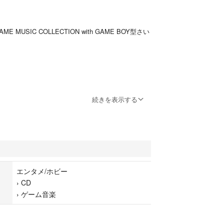
 MUSIC COLLECTION with GAME BOY型さい
続きを表示する
reen GAME MUSIC COLLECTION with Game Boy-s
ry Sealed
エンタメ/ホビー
›
CD
 game music collection from Pokmon Red & Green, fe
›
ゲーム音楽
y-style music player. A must-have item for Pokmo
ors.