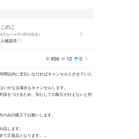
entic and kept in a smoke-free environment.
のこのこ
one大セール中⭐︎即日発送⭐︎
本人確認済
856
12
0
2時間以内に支払いなければキャンセルとさせていた
いはいかなる場合もキャンセルします。
申請をつけるため、安心しての取引が行えないと判
方のみの購入でお願いします。
出品します。
全て正規品となります。