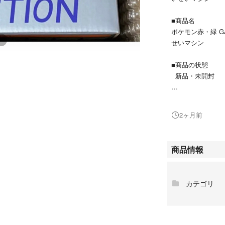
■商品名
ポケモン赤・緑 GAME
せいマシン
■商品の状態
新品・未開封
Product Name:
Pokmon Red & G
2ヶ月前
tyle Player
Condition:
商品情報
Brand New / Facto
Description:
カテゴリ
This is a special
aturing a Game Bo
n fans and collect