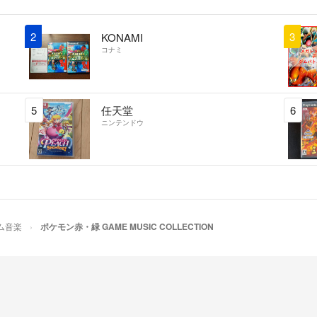
あります。
最後になりますが
2
3
KONAMI
発送後のキャンセ
コナミ
ください。
宜しくお願い致し
5
任天堂
6
ニンテンドウ
ム音楽
ポケモン赤・緑 GAME MUSIC COLLECTION