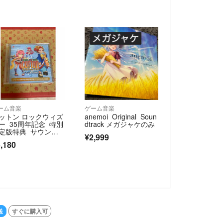
ーム音楽
ゲーム音楽
ットン ロックウィズ
anemoi Original Soun
ー 35周年記念 特別
dtrack メガジャケのみ
定版特典 サウンド
¥2,999
ラックCD
,180
送
すぐに購入可