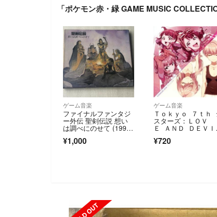
「ポケモン赤・緑 GAME MUSIC COLLECT
ゲーム音楽
ゲーム音楽
ファイナルファンタジ
Ｔｏｋｙｏ ７ｔｈ 
ー外伝 聖剣伝説 想い
スターズ：ＬＯＶ
は調べにのせて (1991
Ｅ ＡＮＤ ＤＥＶＩ
年)
／アイノシズク（初
¥1,000
¥720
限定盤）
SOLD OUT