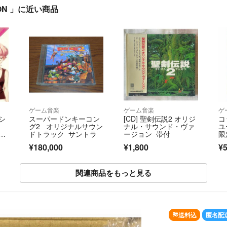
ION 」に近い商品
ゲーム音楽
ゲーム音楽
ゲ
シ
スーパードンキーコン
[CD] 聖剣伝説2 オリジ
コ
グ2 オリジナルサウン
ナル・サウンド・ヴァ
ユ
Ｌ
ドトラック サントラ
ージョン 帯付
限
回
ト
¥180,000
¥1,800
¥5
関連商品をもっと見る
送料込
匿名配