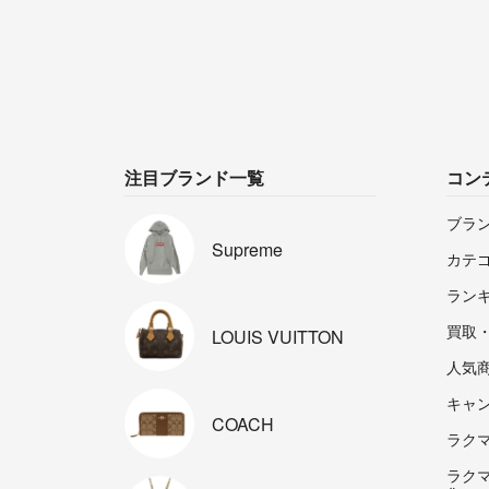
注目ブランド一覧
コン
ブラ
Supreme
カテ
ラン
買取
LOUIS
VUITTON
人気
キャ
COACH
ラクマp
ラク