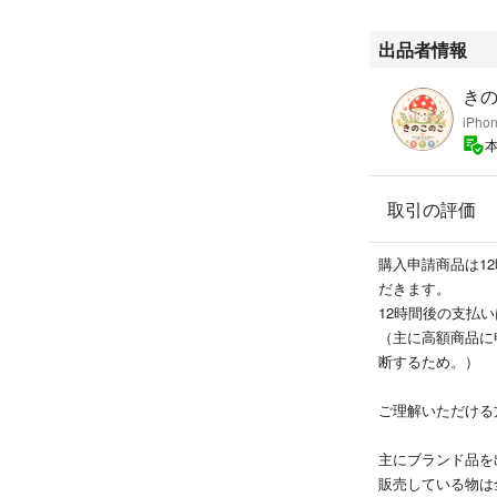
Item is 100% auth
出品者情報
き
iPh
取引の評価
購入申請商品は1
だきます。
12時間後の支払
（主に高額商品に
断するため。）
ご理解いただける
主にブランド品を
販売している物は