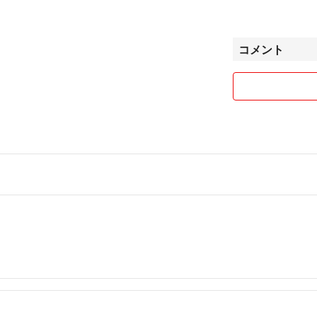
偽物は出品するつ
皆様と気持ちの良
コメント
います。
①無言購入OKと
※ただし取引の際
②他のサイトでも
よっては在庫がな
ていただきますの
出品を取り消す場
③中古品の出品に
気になる方はご購
④発送後の事故へ
送会社さんでや
⑤購入時に連絡が