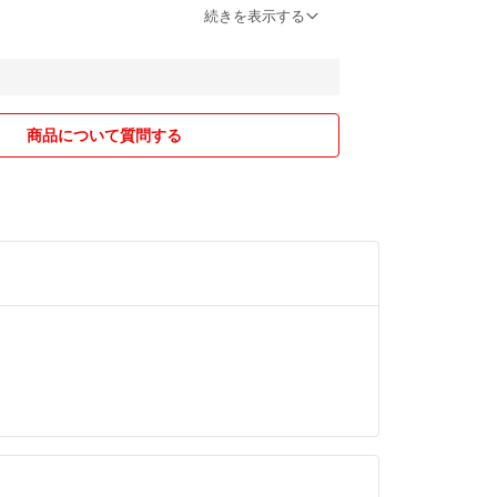
もりは御座いません。
続きを表示する
い誠意のある取引ができるよう何点かお願いがござ
なります。
商品について質問する
はやりとりをお願いします。
出品している場合がございますので、タイミングに
い事がございます。その際は購入不可の対応をさせ
で、何卒ご容赦下さいませ。
合は他アプリで購入があった為になります。
関しては、新品では有りませんので多少のキズ等、
入をお控えください。
の対応は責任を負いかねますので、ご購入者様と運
り取りをお願いしております。
取れない場合はキャンセル申請をお願いする場合が