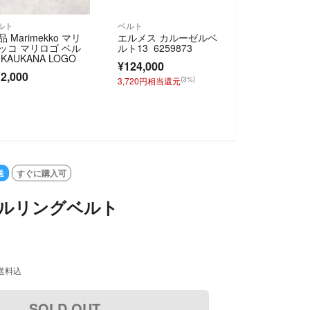
ルト
ベルト
品 Marimekko マリ
エルメス カルーゼルベ
ッコ マリロゴ ベル
ルト13 6259873
 KAUKANA LOGO
¥124,000
2,000
(3%)
3,720円相当還元
SOLD OUT
送
すぐに購入可
ダブルリングベルト
送料込
SOLD OUT