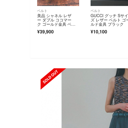
ベルト
ベルト
美品 シャネル レザ
GUCCI グッチ Sサ
ー ダブル ココマー
ズ レザー ベルト ゴ
ク ゴールド金具 ベル
ルド金具 ブラック
ト ブラック
¥39,900
¥10,100
OUT