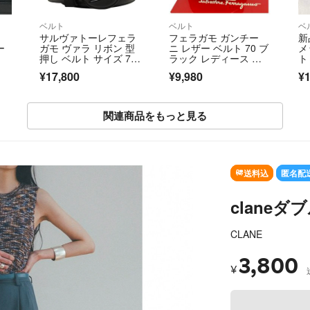
ベルト
ベルト
ベ
イ
サルヴァトーレフェラ
フェラガモ ガンチー
新
ー
ガモ ヴァラ リボン 型
ニ レザー ベルト 70 ブ
メ
押し ベルト サイズ 7
ラック レディース メ
ト
0 レザー レディース S
ンズ ユニセックス
¥17,800
¥9,980
¥1
alvatore Ferragam
o 【1-0284273】
関連商品をもっと見る
SOLD OUT
送料込
匿名配
clane
CLANE
3,800
¥