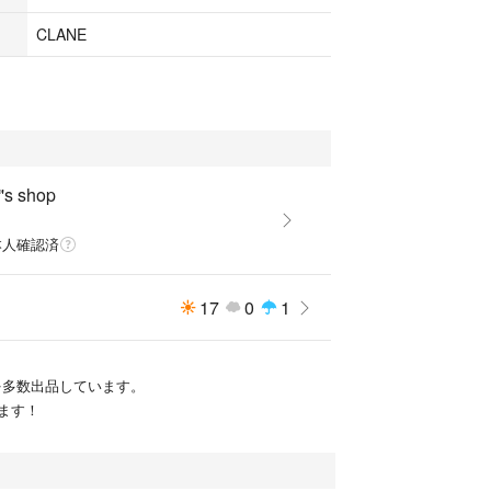
CLANE
s shop
本人確認済
17
0
1
品を多数出品しています。
ます！