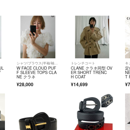
シャツ/ブラウス(半袖/袖なし)
トレンチコート
キ
UL
W FACE CLOUD PUF
CLANE クラネ同型 OV
定
ブ
F SLEEVE TOPS CLA
ER SHORT TRENC
NE
NE クラネ
H COAT
T 
T
¥28,000
¥14,699
¥7