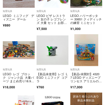
知育玩具
知育玩具
知育玩具
LEGO ミニフィグ デ
LEGO ピザ レストラ
LEGO ハリーポッタ
ィズニー デール
ン 女の子 レゴフレン
ー 30651 クィディッチ
ズ 大量 セット お部
の練習 ミニセット
¥880
屋 互換含
¥7,500
¥1,000
知育玩具
知育玩具
知育玩具
LEGO レゴ ブロッ
【新品未使用】レゴ L
【新品•未開封】4320
ク ジャンク品 大量パ
EGO ミニフィグ コア
7 LEGO ディズニープ
ーツ まとめ売り18.9キ
ラ
リンセス アリエルの海
ロ
のお城
¥18,000
¥760
¥17,000