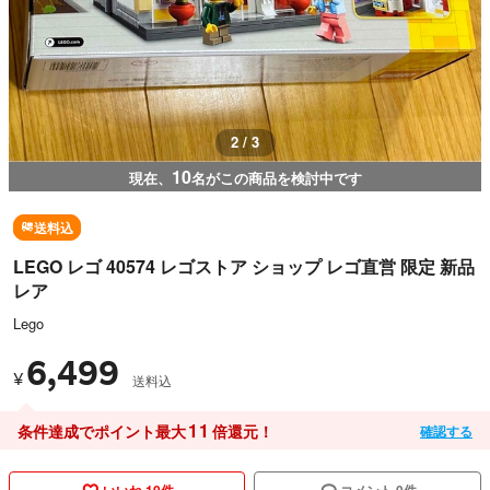
3 / 3
10
現在、
名がこの商品を検討中です
送料込
LEGO レゴ 40574 レゴストア ショップ レゴ直営 限定 新品
レア
Lego
6,499
¥
送料込
11
条件達成でポイント最大
倍還元！
確認する
いいね 10件
コメント 0件