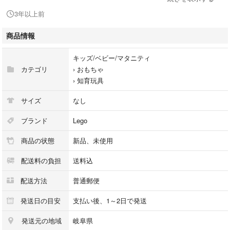
3年以上前
レゴ レゴランド ミニフィグ ミニフィギュア
商品情報
LEGO サンタクロース
ソリ トナカイ レインディア
キッズ/ベビー/マタニティ
クリスマス プレゼント ギフト
カテゴリ
›
おもちゃ
ディスカバリー センター
›
知育玩具
Xmas
カラー···レッド
サイズ
なし
ブランド
Lego
商品の状態
新品、未使用
配送料の負担
送料込
配送方法
普通郵便
発送日の目安
支払い後、1～2日で発送
発送元の地域
岐阜県