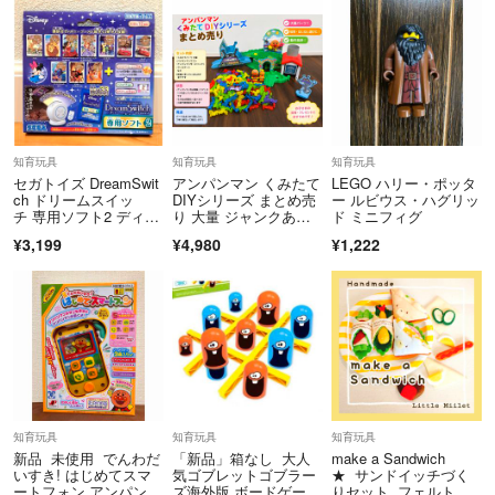
知育玩具
知育玩具
知育玩具
セガトイズ DreamSwit
アンパンマン くみたて
LEGO ハリー・ポッタ
ch ドリームスイッ
DIYシリーズ まとめ売
ー ルビウス・ハグリッ
チ 専用ソフト2 ディズ
り 大量 ジャンクあ
ド ミニフィグ
ニー
り 動作良好
¥3,199
¥4,980
¥1,222
知育玩具
知育玩具
知育玩具
新品 未使用 でんわだ
「新品」箱なし 大人
make a Sandwich
いすき! はじめてスマ
気ゴブレットゴブラー
★ サンドイッチづく
ートフォン アンパンマ
ズ海外版 ボードゲー
りセット フェルトま