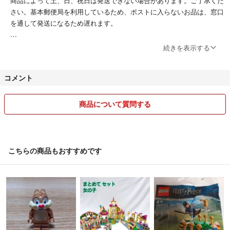
商品によって土、日、祝日は発送できない場合があります。ご了承くだ
さい。基本郵便局を利用しているため、ポストに入らないお品は、窓口
を通して発送になるため遅れます。
気持ちよくお取引できるように努めます(^^)
続きを表示する
単品での大幅値下げを申し出てくる方が多いです。
コメント
相場や様子見て値下げはこちらで考えていますので、
大幅お値下げはご遠慮いただきますようお願いします。
おまとめお値引きは可能ですので、コメントにてお知らせください^_^
商品について質問する
定形外普通郵便で配送予定のお品を、予定通り送ったら、ポストに入ら
ないものを追跡できないものを送るのはおかしいと一方的に言われ、受
け取り拒否、取引拒否された事があり困惑しました。
こちらの商品もおすすめです
※追跡のある発送方法をご希望の方は、コメントにてご相談ください。
ラクマパック、ゆうパックなど基本追加料金にて対応します。当方、ほ
ぼ送料込み出品のため、安価な普通郵便、メール便などを利用しており
ます。ご理解いただきますよう、宜しくお願い致します。