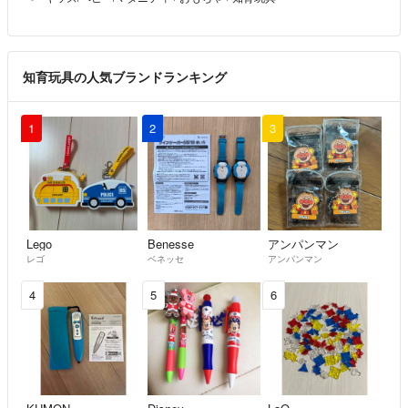
知育玩具の人気ブランドランキング
1
2
3
Lego
Benesse
アンパンマン
レゴ
ベネッセ
アンパンマン
4
5
6