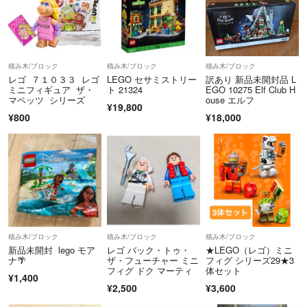
積み木/ブロック
積み木/ブロック
積み木/ブロック
レゴ ７１０３３ レゴ
LEGO セサミストリー
訳あり 新品未開封品 L
ミニフィギュア ザ・
ト 21324
EGO 10275 Elf Club H
マペッツ シリーズ
ouse エルフ
¥19,800
¥800
¥18,000
積み木/ブロック
積み木/ブロック
積み木/ブロック
新品未開封 lego モア
レゴ バック・トゥ・
★LEGO（レゴ）ミニ
ナ🌴
ザ・フューチャー ミニ
フィグ シリーズ29★3
フィグ ドク マーティ
体セット
¥1,400
¥2,500
¥3,600