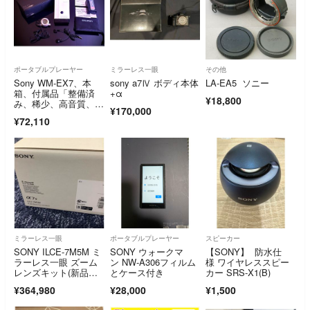
ポータブルプレーヤー
ミラーレス一眼
その他
Sony WM-EX7、本
sony a7Ⅳ ボディ本体
LA-EA5 ソニー
箱、付属品「整備済
+α
¥18,800
み、稀少、高音質、完
¥170,000
動超美品」‼️
¥72,110
ミラーレス一眼
ポータブルプレーヤー
スピーカー
SONY ILCE-7M5M ミ
SONY ウォークマ
【SONY】 防水仕
ラーレス一眼 ズーム
ン NW-A306フィルム
様 ワイヤレススピー
レンズキット(新品・
とケース付き
カー SRS-X1(B)
未使用)
¥364,980
¥28,000
¥1,500