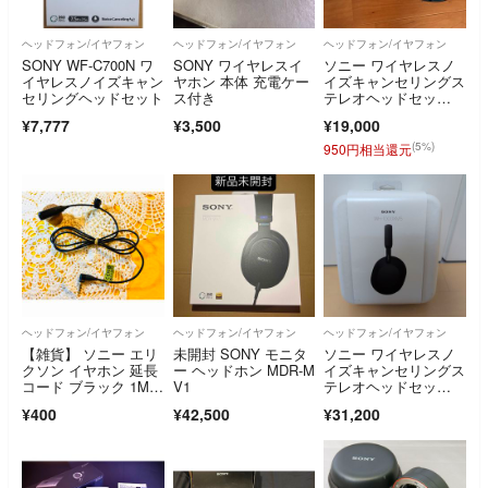
ヘッドフォン/イヤフォン
ヘッドフォン/イヤフォン
ヘッドフォン/イヤフォン
SONY WF-C700N ワ
SONY ワイヤレスイ
ソニー ワイヤレスノ
イヤレスノイズキャン
ヤホン 本体 充電ケー
イズキャンセリングス
セリングヘッドセット
ス付き
テレオヘッドセッ
ト WH-1000XM4 ブラ
¥7,777
¥3,500
¥19,000
ック(1個)
(5%)
950円相当還元
ヘッドフォン/イヤフォン
ヘッドフォン/イヤフォン
ヘッドフォン/イヤフォン
【雑貨】 ソニー エリ
未開封 SONY モニタ
ソニー ワイヤレスノ
クソン イヤホン 延長
ー ヘッドホン MDR-M
イズキャンセリングス
コード ブラック 1M S
V1
テレオヘッドセッ
ONY
ト ブラック WH-1…
¥400
¥42,500
¥31,200