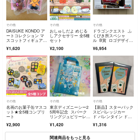
その他
その他
その他
DAISUKE KONDO ア
おしゅしだよ めじる
ドラゴンクエスト ふ
ートコレクション マ
しアクセサリー 全5種
くびき所スペシャ
スコットフィギュア
セット
ル B賞 ロゴデザイン
3 ダイスケコンドウ h
ライト
¥1,620
¥2,100
¥6,954
oshi kuma 星 くま セ
ット
その他
その他
その他
名画のお菓子缶マスコ
東京ディズニーシー2
【新品】スターバック
ット★全5種コンプリ
5周年記念 スパーク
スビバレッジカー
ート
リングジュビリーレジ
ド バレンタイン ドリ
ャーシート 新品未使
ンクチケット付 ２枚
¥2,900
¥1,420
¥1,316
用
関連商品をもっと見る