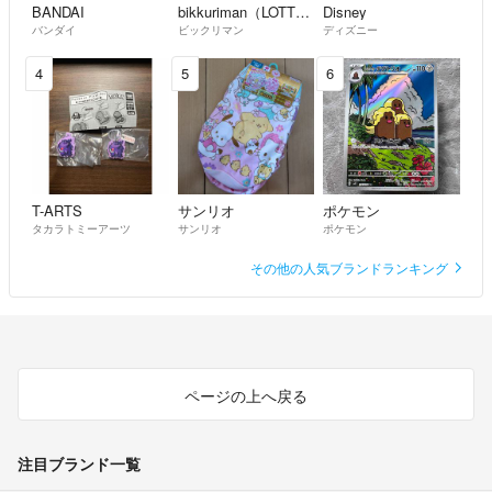
BANDAI
bikkuriman（LOTTE）
Disney
バンダイ
ビックリマン
ディズニー
4
5
6
T-ARTS
サンリオ
ポケモン
タカラトミーアーツ
サンリオ
ポケモン
その他の人気ブランドランキング
ページの上へ戻る
注目ブランド一覧