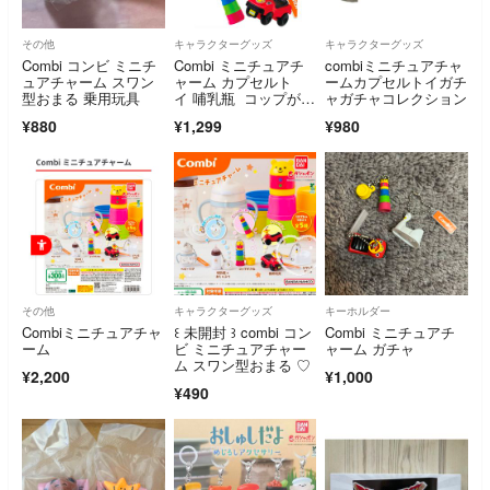
その他
キャラクターグッズ
キャラクターグッズ
Combi コンビ ミニチ
Combi ミニチュアチ
combiミニチュアチャ
ュアチャーム スワン
ャーム カプセルト
ームカプセルトイガチ
型おまる 乗用玩具
イ 哺乳瓶 コップがさ
ャガチャコレクション
ね 乗用玩具
¥880
¥1,299
¥980
その他
キャラクターグッズ
キーホルダー
Combiミニチュアチャ
꒰ 未開封 ꒱ combi コン
Combi ミニチュアチ
ーム
ビ ミニチュアチャー
ャーム ガチャ
ム スワン型おまる ♡
¥2,200
¥1,000
¥490