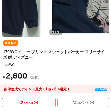
3 / 3
送料込
179/WG ミニー プリント スウェットパーカー フリーサイ
ズ 紺 ディズニー
179/WG
2,600
¥
送料込
11
2
条件達成でポイント最大
倍+
%還元！
確認する
いいね 0件
コメント 0件