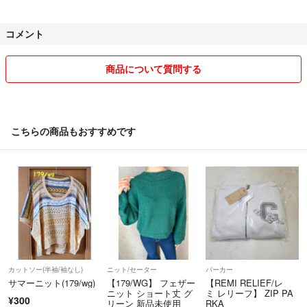
お譲り出来ませんのでご了承ください。
コメント
なるべく安い発送方法で発送させて頂きます、その際コンパクトにする
為に折り畳んだり圧縮させて頂く場合がございます。畳みジワなど出来
る場合もあります。梱包もサイズ、重さの関係で簡単なものになりま
商品について質問する
す。その為基本的に時間帯指定のある発送方法は対応出来ません。
金額上乗せで対応出来る場合ございます。
発送方法によっては対応出来る場合もございます。
ご了承の上お買い上げください。
こちらの商品もおすすめです
商品の画像の色や状態は、写りなどで実物とイメージが違う場合がござ
いますのであらかじめご了承の上お買い上げください。
出品物は中古品でして、ある程度の状態も表記していますが気になる点
などはご購入前にご確認下さい。
神経質な方はご遠慮ください。
上記のことをプロフィールにも書いているにも関わらず、普通評価など
カットソー(半袖/袖なし)
ニット/セーター
パーカー
にされる方がいるので、そういった方は購入はしないでください。
サマーニット(179/wg)
【179/WG】 フェザー
【REMI RELIEF/レ
ニット ショート丈 グ
ミ レリーフ】 ZIP PA
¥300
リーン 新品未使用
RKA