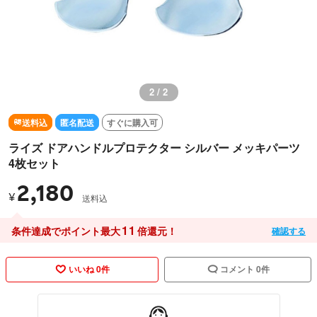
2 / 2
送料込
匿名配送
すぐに購入可
ライズ ドアハンドルプロテクター シルバー メッキパーツ
4枚セット
2,180
¥
送料込
11
条件達成でポイント最大
倍還元！
確認する
いいね 0件
コメント 0件