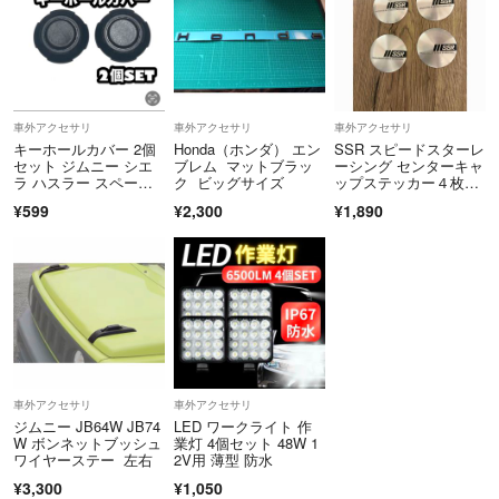
車外アクセサリ
車外アクセサリ
車外アクセサリ
キーホールカバー 2個
Honda（ホンダ） エン
SSR スピードスターレ
セット ジムニー シエ
ブレム マットブラッ
ーシング センターキャ
ラ ハスラー スペーシ
ク ビッグサイズ
ップステッカー４枚セ
アベース
ット シルバー
¥599
¥2,300
¥1,890
車外アクセサリ
車外アクセサリ
ジムニー JB64W JB74
LED ワークライト 作
W ボンネットブッシュ
業灯 4個セット 48W 1
ワイヤーステー 左右
2V用 薄型 防水
¥3,300
¥1,050