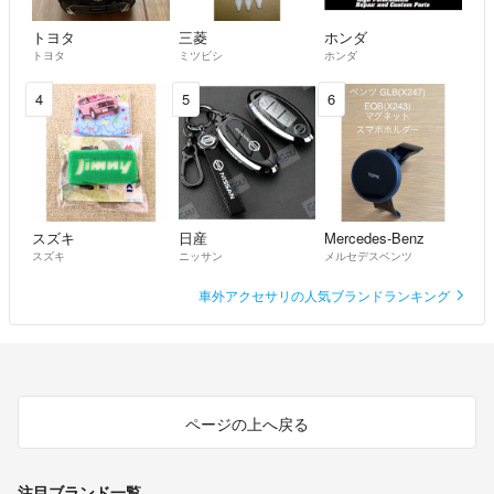
トヨタ
三菱
ホンダ
トヨタ
ミツビシ
ホンダ
4
5
6
スズキ
日産
Mercedes-Benz
スズキ
ニッサン
メルセデスベンツ
車外アクセサリの人気ブランドランキング
ページの上へ戻る
注目ブランド一覧