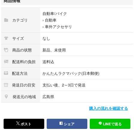
商品情報
【素材】
自動車/バイク
ABS樹脂（メッキ仕上げ）
カテゴリ
›
自動車
›
車外アクセサリ
【内容】
ドアハンドルプロテクター 4枚セット
サイズ
なし
【取付方法】
商品の状態
新品、未使用
裏面の両面テープで貼り付けるだけの簡単装着。工具不要です。
配送料の負担
送料込
【状態】
配送方法
かんたんラクマパック(日本郵便)
新品未使用
発送日の目安
支払い後、2～3日で発送
スタイリッシュな外観アップとキズ防止におすすめのカスタムパーツで
す。
発送元の地域
広島県
ご不明点などございましたらお気軽にコメントください。
購入の流れを確認する
ライズ用品いろいろ売ってます。
一緒に買うと割引あります
ポスト
シェア
LINEで送る
↓ ↓ ↓