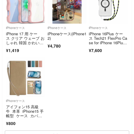
iPhoneケース
iPhoneケース
iPhoneケース
iPhone 17 用 ケー
iPhoneケース(iPhone1
iPhone 16Plus ケー
ス クリア ウェーブ お
2)
ス Tech21 FlexPro Ca
しゃれ 韓国 かわい
se for iPhone 16Plu
¥4,780
い 可愛い アイフォ
s Apple 公式
¥1,419
¥7,600
ン 17 用 スマホケー
ス 人気 滑り
iPhoneケース
アイフォン15 高級
牛 本革 iPhone15 手
帳型 ケース カバ
ー レザー
¥800