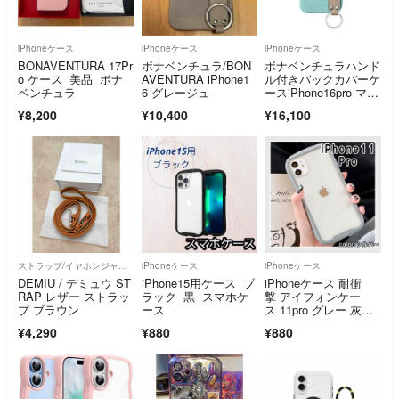
iPhoneケース
iPhoneケース
iPhoneケース
BONAVENTURA 17Pr
ボナベンチュラ/BON
ボナベンチュラハンド
o ケース 美品 ボナ
AVENTURA iPhone1
ル付きバックカバーケ
ベンチュラ
6 グレージュ
ースiPhone16pro マー
レブルー
¥8,200
¥10,400
¥16,100
ストラップ/イヤホンジャック
iPhoneケース
iPhoneケース
DEMIU / デミュウ ST
iPhone15用ケース ブ
iPhoneケース 耐衝
RAP レザー ストラッ
ラック 黒 スマホケ
撃 アイフォンケー
プ ブラウン
ース
ス 11pro グレー 灰
色 クリアF
¥4,290
¥880
¥880