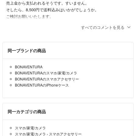
売上金から支払われるそうです。すいません。
そしたら、8,500円で送料込みはいかがでしょうか。
ご検討お願いいたします。
melon
- 約1年前
出品者
すべてのコメントを見る
返信ありがとうございます。
送料の金額を伺ってもよろしいでしょうか？
同一ブランドの商品
ucchiee
- 約1年前
BONAVENTURA
BONAVENTURAのスマホ/家電/カメラ
コメントありがとうございます
BONAVENTURAのスマホアクセサリー
商品代8,000円で送料は着払いということではいかがでしょうか？
BONAVENTURAのiPhoneケース
ご検討よろしくお願いします
melon
- 約1年前
出品者
同一カテゴリの商品
コメント失礼します。こちら8,000円で購入させていただけないでし
ょうか。
不躾なお願いで申し訳ございませんが、ご検討よろしくお願いいたし
スマホ/家電/カメラ
スマホ/家電/カメラ
›
スマホアクセサリー
ます。