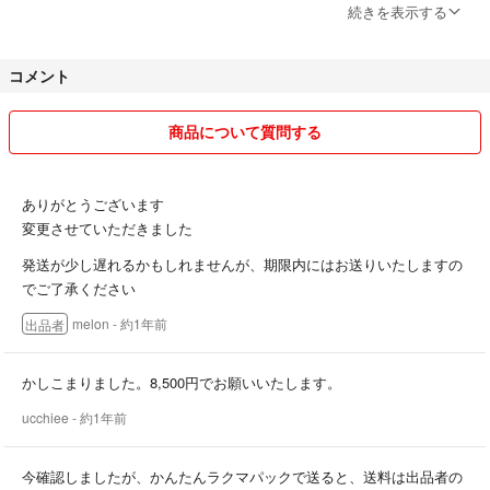
⚪︎丁寧に検品させていただきますが、中古品、素人保管であることをご
続きを表示する
理解頂ける方のみご購入お願いいたします。
コメント
⚪︎すり替え防止の為、返品不可とさせていただきます。
⚪︎気になる点がございましたら購入前にご質問をお願いいたします。購
商品について質問する
入後のクレームは一切受け付けておりません。
⚪︎箱に傷がある場合がございますがご了承ください。
ありがとうございます
変更させていただきました
⚪︎他のフリマアプリも利用しているため、そちらでお譲り先が決まった
発送が少し遅れるかもしれませんが、期限内にはお送りいたしますの
場合、突然削除する可能性がありますがご了承下さい。
でご了承ください
⚪︎気になる点がございましたらお気軽にコメントお待ちしております。
melon
- 約1年前
出品者
かしこまりました。8,500円でお願いいたします。
ucchiee
- 約1年前
今確認しましたが、かんたんラクマパックで送ると、送料は出品者の