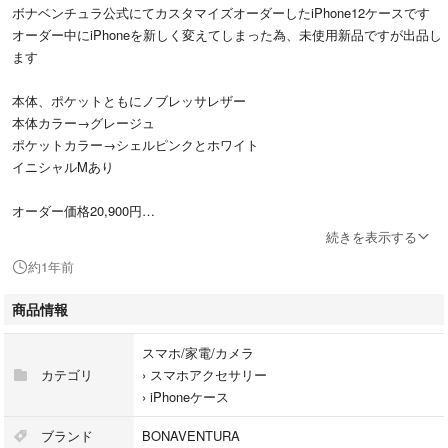
ボナベンチュラ公式にてカスタマイズオーダーしたiPhone12ケースです
オーダー中にiPhoneを新しく変えてしまった為、未使用新品ですが出品し
ます
本体、ポケットともにノブレッサレザー
本体カラー→グレージュ
ポケットカラー→シェルピンクとホワイト
イニシャルMあり
オーダー価格20,900円
世界情勢による材料不足で配送遅延していて、出来上がりまで半年近く待
続きを表示する
ちました
約1年前
オーダー品は時間がかかるので、すぐに手元に欲しい方にぜひ。
商品情報
iPhoneケース/iPhone11/iPhone12/iPhone13/iPhone14/iPhone15/iPhone16/
ケース/スマホケース/ボナベンチュラケース／ピンク/ベージュ/本革/革/レ
スマホ/家電/カメラ
ザー
カテゴリ
›
スマホアクセサリー
›
iPhoneケース
ブランド
BONAVENTURA