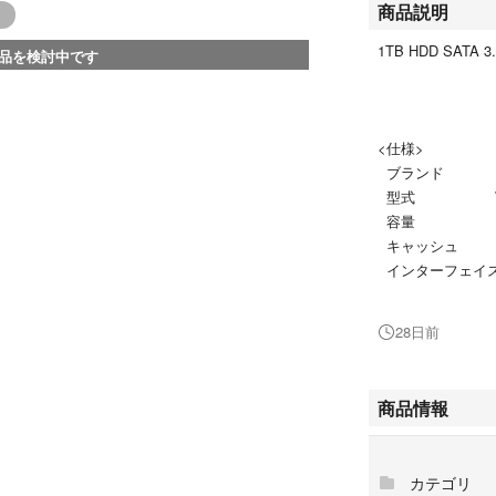
商品説明
1TB HDD SATA 3
品を検討中です
<仕様>
ブランド WEST
型式 WD10EA
容量 1
キャッシュ 
インターフェイス S
28日前
<付属品>
なし
商品情報
カテゴリ
<状態>