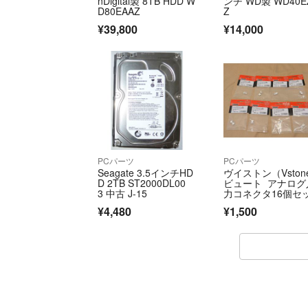
nDigital製 8TB HDD W
ンチ WD製 WD40E
D80EAAZ
Z
¥39,800
¥14,000
PCパーツ
PCパーツ
Seagate 3.5インチHD
ヴイストン（Vston
D 2TB ST2000DL00
ビュート アナログ
3 中古 J-15
力コネクタ16個セッ
¥4,480
¥1,500