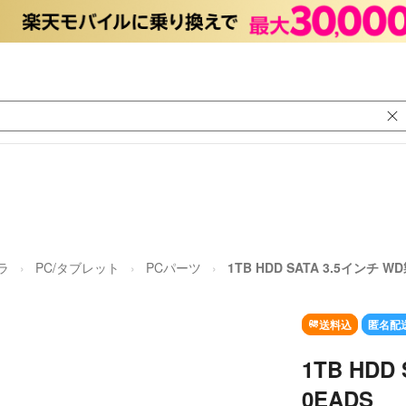
ラ
PC/タブレット
PCパーツ
1TB HDD SATA 3.5インチ W
送料込
匿名配
1TB HDD
0EADS