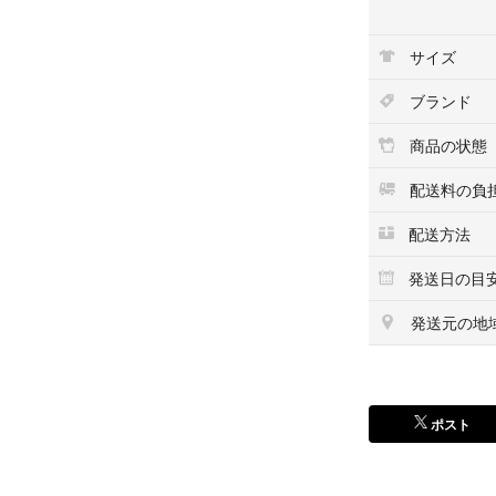
中古 (フォーマ
倉庫保管
サイズ
『非』喫煙環境
ブランド
商品の状態
ご覧いただきあり
Profileも参
配送料の負
配送方法
他の商品も出品し
その場合は送料等
発送日の目
中古のHDD他に
発送元の地
#HDD #3.5インチ #
ポスト
管理番号 HDD_01