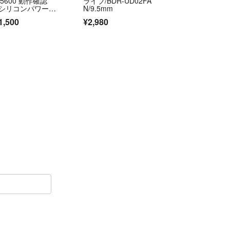
25600 動作確認
ライブ/BDR-UD02FA
 シリコンパワー製
N/9.5mm
1,500
¥2,980