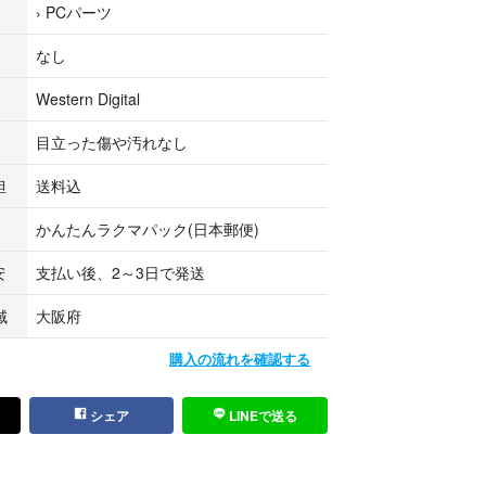
›
PCパーツ
ット問題無し、異音無し、異臭無し)
なし
、『非』ペット飼育
Western Digital
目立った傷や汚れなし
がとうございます
考に見ていただけますと幸いです
担
送料込
かんたんラクマパック(日本郵便)
ているときがありますのでまとめ売りも可能です
お得になる可能性があります
安
支払い後、2～3日で発送
も出品しています
域
大阪府
購入の流れを確認する
3.5inch #SATA #Western Degital #1TB
シェア
LINEで送る
2