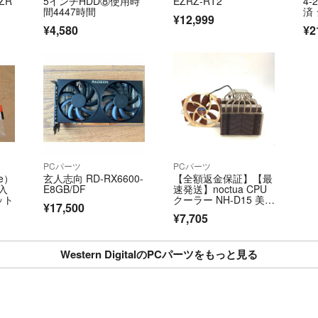
ZR
5インチHDD⑧使用時
EZRZ-RT2
4-
間4447時間
済
¥12,999
@
¥4,580
¥2
PCパーツ
PCパーツ
e）
玄人志向 RD-RX6600-
【全額返金保証】【最
入
E8GB/DF
速発送】noctua CPU
ト​
クーラー NH-D15 美
¥17,500
品 動作確認済
¥7,705
Western DigitalのPCパーツをもっと見る