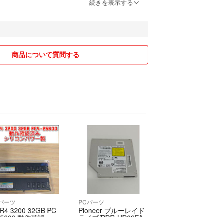
ただける場合, 送料＋αおまけいたします
続きを表示する
いいたします
商品について質問する
Cパーツ
PCパーツ
R4 3200 32GB PC
Pioneer ブルーレイド