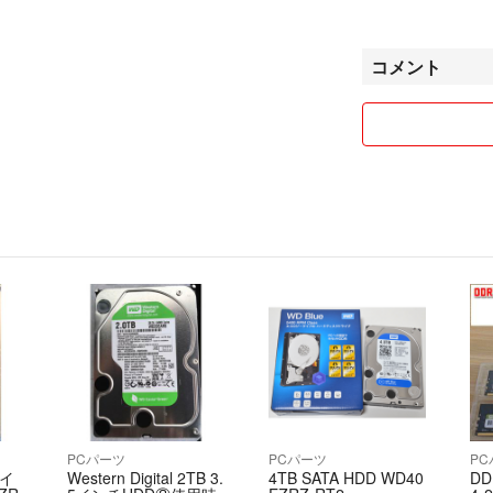
まとめてご購入い
コメント
以上, 宜しくお願
PCパーツ
PCパーツ
P
5イ
Western Digital 2TB 3.
4TB SATA HDD WD40
DD