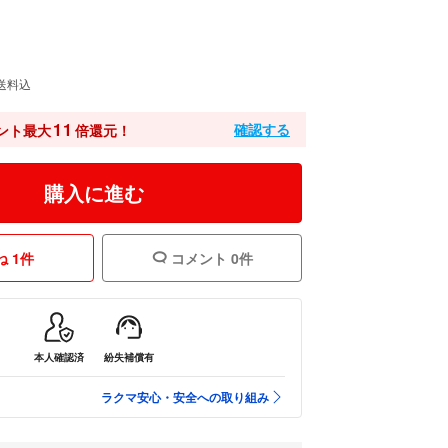
送料込
11
確認する
ント最大
倍還元！
購入に進む
 1件
コメント 0件
本人確認済
紛失補償有
ラクマ安心・安全への取り組み