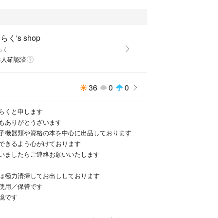
らく's shop
らく
本人確認済
36
0
0
らくと申します
もありがとうざいます
子機器類や資格の本を中心に出品しております
できるよう心がけております
いましたらご連絡お願いいたします
は極力清掃してお出ししております
使用／保管です
境です