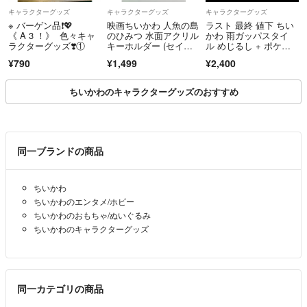
キャラクターグッズ
キャラクターグッズ
キャラクターグッズ
※ バーゲン品❗️💖
映画ちいかわ 人魚の島
ラスト 最終 値下 ちい
《 A 3 ！》 色々キャ
のひみつ 水面アクリル
かわ 雨ガッパスタイ
ラクターグッズ❣️①
キーホルダー (セイレ
ル めじるし + ポケッ
ーンと人魚)
トティッシュ + キラキ
¥790
¥1,499
¥2,400
ラシール セット
ちいかわのキャラクターグッズのおすすめ
同一ブランドの商品
ちいかわ
ちいかわのエンタメ/ホビー
ちいかわのおもちゃ/ぬいぐるみ
ちいかわのキャラクターグッズ
同一カテゴリの商品