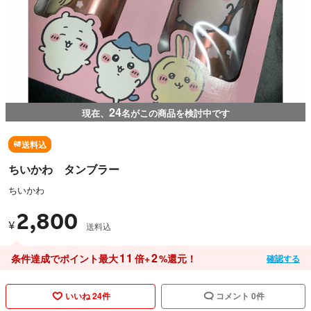
24
現在、
名がこの商品を検討中です
送料込
ちいかわ タンブラー
ちいかわ
2,800
¥
送料込
11
2
条件達成でポイント最大
倍+
%還元！
確認する
いいね 24件
コメント 0件