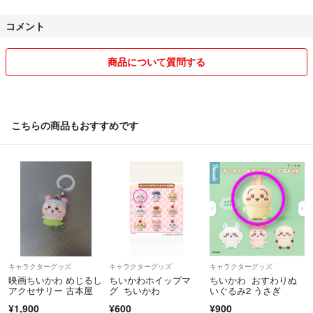
⚠️購入希望のコメントはなくて大丈夫です。
コメント
⚠️クレームは受け付けておりませんので、心配でしたらたくさん質問下
さい。細かく説明します。
商品について質問する
⚠️商品は基本送料込みで、こちらが負担しますので、値下げは行ってお
りせん。
こちらの商品もおすすめです
コメントされてもプロフィール読んでないとみなし、無視します。
評価が悪いが多い方は不安なのでお断りします。すみません。
⚠️発送は早くて2〜4日以内にします。
海外旅行が好きなので、長期で日本にいない場合は発送が遅れてしまう
ので、ご理解のほど宜しくお願いします。
キャラクターグッズ
キャラクターグッズ
キャラクターグッズ
ちゃんとご連絡します。
映画ちいかわ めじるし
ちいかわホイップマ
ちいかわ おすわりぬ
アクセサリー 古本屋
グ ちいかわ
いぐるみ2 うさぎ
¥1,900
¥600
¥900