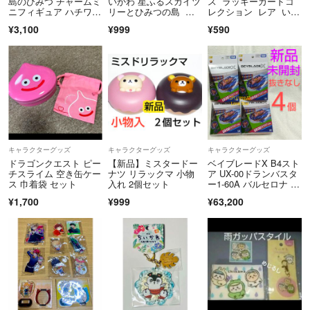
島のひみつ チャームミ
いかわ 星ふるスカイツ
ス ラッキーカードコ
ニフィギュア ハチワ
リーとひみつの島 マ
レクション レア いい
レ 劇場版
グネット うさぎ
日 カード ハチワレ
¥3,100
¥999
¥590
キャラクターグッズ
キャラクターグッズ
キャラクターグッズ
ドラゴンクエスト ピー
【新品】ミスタードー
ベイブレードX B4スト
チスライム 空き缶ケー
ナツ リラックマ 小物
ア UX-00ドランバスタ
ス 巾着袋 セット
入れ 2個セット
ー1-60A バルセロナ 4
個
¥1,700
¥999
¥63,200