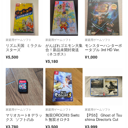
家庭用ゲームソフト
家庭用ゲームソフト
家庭用ゲームソフト
リズム天国 ミラクル
がんばれゴエモン大集
モンスターハンターポ
スターズ
合！新品未開封発送
ータブル 3rd HD Ver.
（ネコポス）
¥5,500
¥1,000
¥5,180
家庭用ゲームソフト
家庭用ゲームソフト
家庭用ゲームソフト
マリオカート8 デラッ
無双OROCHI3 Switc
【PS5】 Ghost of Tsu
クス ソフトのみ
h 無双オロチ3
shima Director's Cut
¥3,780
¥3,500
¥3,999