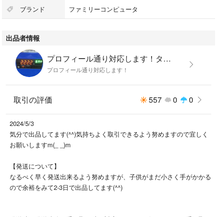
その他ソフトと一緒に同梱などの依頼があれば送料分加味してお安く致し
ブランド
ファミリーコンピュータ
ます。
出品者情報
ファミコンゲームは下記のハッシュタグから検索できるように出品してい
きます。
プロフィール通り対応します！タカシのshop
プロフィール通り対応します！
#タカシゲームファミコン
ファミコンソフトの場合は一本につきおおよそ100円〜程度お安くいたし
取引の評価
557
0
0
ます。その他ソフトの場合には金額変動しますのでお問い合わせください
(^^)
2024/5/3
気分で出品してます(^^)気持ちよく取引できるよう努めますので宜しく
なんでも同梱から匿名配送となり数によって送料変動します。
お願いしますm(_ _)m
何分古い物になりますので動作環境によっては動かない事などもあるかも
【発送について】
しれませんのであらかじめご了承下さい。
なるべく早く発送出来るよう努めますが、子供がまだ小さく手がかかる
絶対動く保証のあるものや電池切れの保証などが欲しい方は別の方から購
ので余裕をみて2-3日で出品してます(^^)
入して下さいm(_ _)m
他ゲームはタカシゲームにて検索いただける様出品しています。