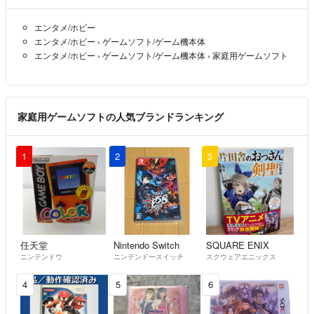
エンタメ/ホビー
エンタメ/ホビー
›
ゲームソフト/ゲーム機本体
エンタメ/ホビー
›
ゲームソフト/ゲーム機本体
›
家庭用ゲームソフト
家庭用ゲームソフトの人気ブランドランキング
1
2
3
任天堂
Nintendo Switch
SQUARE ENIX
ニンテンドウ
ニンテンドースイッチ
スクウェアエニックス
4
5
6