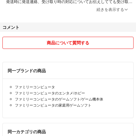
発送時に発送連絡、受け取り時の対応についてお伝えしてても受け取り
他各カテゴリー別でも検索出来るようにしてますので自己紹介よりご確認
評価が遅い方がいます。遅くなる場合連絡はほしいです(^^)
いただければと思います(^^)
続きを表示する
気持ちのいい取引を心がけていきますのでよろしくお願い致します(^^)
他フリマサイトでも出品しているものもあるので売れてしまった場合には
コメント
ご容赦くださいm(_ _)m
#タカシゲーム
商品について質問する
ファミコン
ファミコンソフト
FC サーカス・チャーリー
同一ブランドの商品
ファミリーコンピュータ
ファミリーコンピュータのエンタメ/ホビー
ファミリーコンピュータのゲームソフト/ゲーム機本体
ファミリーコンピュータの家庭用ゲームソフト
同一カテゴリの商品