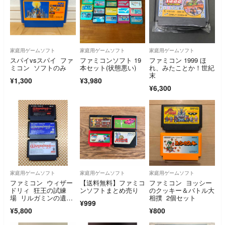
家庭用ゲームソフト
家庭用ゲームソフト
家庭用ゲームソフト
スパイvsスパイ ファ
ファミコンソフト 19
ファミコン 1999 ほ
ミコン ソフトのみ
本セット(状態悪い)
れ、みたことか！世紀
末
¥1,300
¥3,980
¥6,300
家庭用ゲームソフト
家庭用ゲームソフト
家庭用ゲームソフト
ファミコン ウィザー
【送料無料】ファミコ
ファミコン ヨッシー
ドリィ 狂王の試練
ンソフトまとめ売り
のクッキー＆バトル大
場 リルガミンの遺
相撲 2個セット
¥999
産 ダイヤモンドの騎
¥5,800
¥800
士 Ⅰ.Ⅱ.Ⅲ 3本セッ
ト