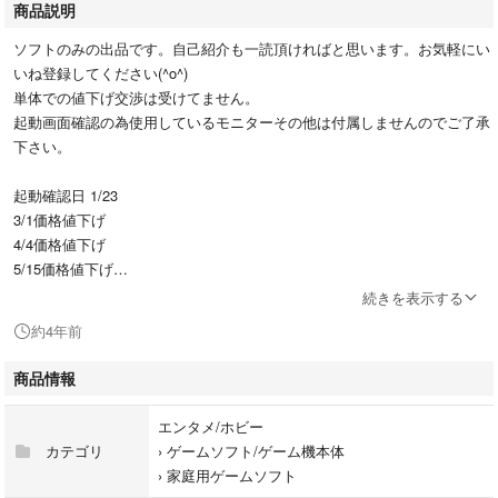
商品説明
ソフトのみの出品です。自己紹介も一読頂ければと思います。お気軽にい
いね登録してください(^o^)
単体での値下げ交渉は受けてません。
起動画面確認の為使用しているモニターその他は付属しませんのでご了承
下さい。
起動確認日 1/23
3/1価格値下げ
4/4価格値下げ
5/15価格値下げ
（当方ファミコン互換機にて確認）
続きを表示する
約4年前
セーブがあるゲームの場合電池残量などは不明の為保証は出来ませんので
その点ご了承下さい。
商品情報
商品の状態は写真をご確認ください。ファミコン互換機では起動確認致し
ました。
エンタメ/ホビー
カテゴリ
›
ゲームソフト/ゲーム機本体
発送は濡れないよう袋に入れてエアークッションで包み、封筒へ入れて定
›
家庭用ゲームソフト
形外にて発送致します。