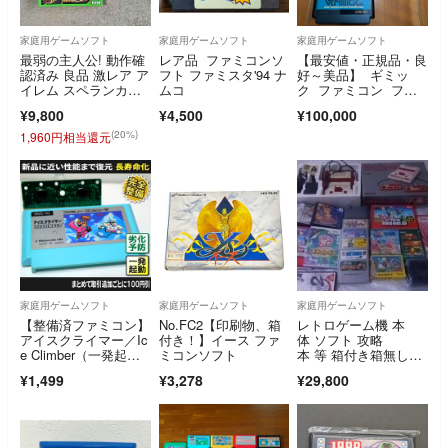
家庭用ゲームソフト
家庭用ゲームソフト
家庭用ゲームソフト
最弱の主人公! 動作確
レア品 ファミコンソ
【最安値・正規品・良
認済み 良品 激レア ア
フト ファミスタ'94 ナ
好～美品】 ギミッ
イレム スペランカ
ムコ
ク ファミコン ファ
ー 箱説付き
ミリーコンピュー
¥9,800
¥4,500
¥100,000
タ FC
(20%)
1,960円相当還元
家庭用ゲームソフト
家庭用ゲームソフト
家庭用ゲームソフト
【整備済ファミコン】
No.FC2【印刷物、箱
レトロゲーム機 本
アイスクライマー／Ic
付き！】イース ファ
体 ソフト 攻略
e Climber（一発起
ミコンソフト
本 等 箱付き箱無し
動）FC
色々 詰め合わせ 大量
¥1,499
¥3,278
¥29,800