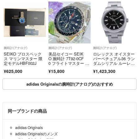
腕時計(アナログ)
腕時計(アナログ)
腕時計(アナログ)
SEIKO プロスペック
美品セイコー SEIK
ロレックス オイスター
ス マリンマスター 限
O 腕時計 7T92-0CF
パーペチュアル36 ラン
定モデルHBF002J
0 フライトマスター #7
ダムシリアル ルーレッ
31
ト 126000 ROLEX 腕
¥625,000
¥15,800
¥1,423,300
時計 黒文字盤
adidas Originalsの腕時計(アナログ)のおすすめ
同一ブランドの商品
adidas Originals
adidas Originalsのメンズ