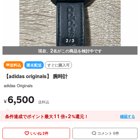
2 / 3
2
現在、
名がこの商品を検討中です
送料込
匿名配送
すぐに購入可
【adidas originals】 腕時計
adidas Originals
6,500
¥
送料込
11
2
条件達成でポイント最大
倍+
%還元！
確認する
いいね 2件
コメント 0件