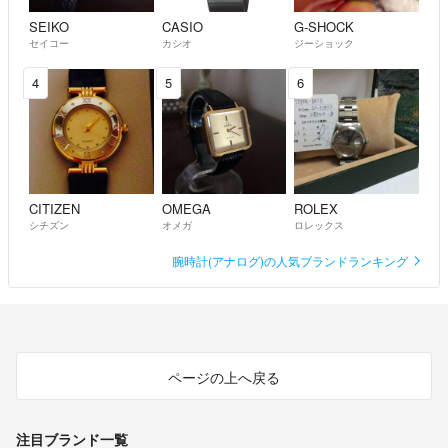
SEIKO
CASIO
G-SHOCK
セイコー
カシオ
ジーショック
4
5
6
CITIZEN
OMEGA
ROLEX
シチズン
オメガ
ロレックス
腕時計(アナログ)の人気ブランドランキング
ページの上へ戻る
注目ブランド一覧