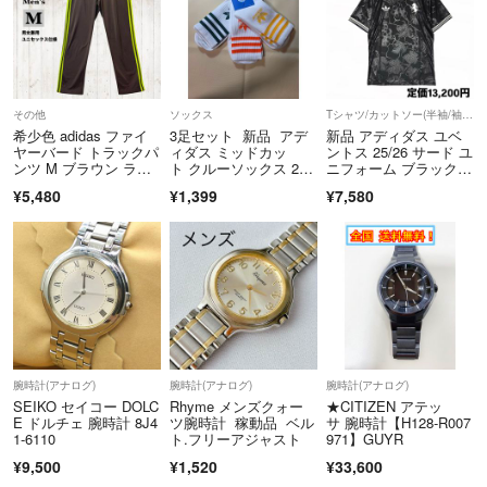
その他
ソックス
Tシャツ/カットソー(半袖/袖なし)
希少色 adidas ファイ
3足セット 新品 アデ
新品 アディダス ユベ
ヤーバード トラックパ
ィダス ミッドカッ
ントス 25/26 サード ユ
ンツ M ブラウン ライ
ト クルーソックス 2
ニフォーム ブラック 3
ム
8〜30cm
XL KC3486 半袖 レプ
¥5,480
¥1,399
¥7,580
リカ ユニフォーム
腕時計(アナログ)
腕時計(アナログ)
腕時計(アナログ)
SEIKO セイコー DOLC
Rhyme メンズクォー
★CITIZEN アテッ
E ドルチェ 腕時計 8J4
ツ腕時計 稼動品 ベル
サ 腕時計【H128-R007
1-6110
ト.フリーアジャスト
971】GUYR
¥9,500
¥1,520
¥33,600